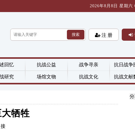
2026年8月8日 星期六 03
搜索
注 册
述回忆
抗战公益
战争寻亲
抗日战争
战研究
场馆文物
抗战文化
抗战文献
分
巨大牺牲
链接