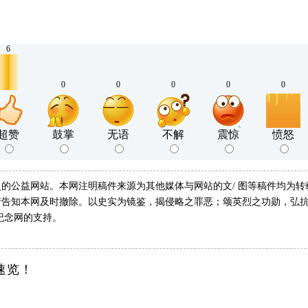
6
0
0
0
0
0
超赞
鼓掌
无语
不解
震惊
愤怒
的公益网站。本网注明稿件来源为其他媒体与网站的文/ 图等稿件均为
告知本网及时撤除。以史实为镜鉴，揭侵略之罪恶；颂英烈之功勋，弘抗
纪念网的支持。
速览！