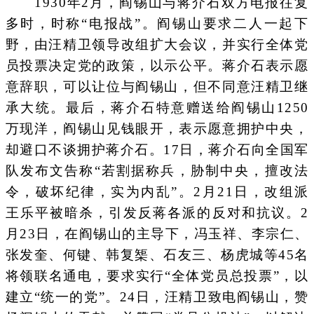
1930年2月，阎锡山与蒋介石双方电报往复
多时，时称“电报战”。阎锡山要求二人一起下
野，由汪精卫领导改组扩大会议，并实行全体党
员投票决定党的政策，以示公平。蒋介石表示愿
意辞职，可以让位与阎锡山，但不同意汪精卫继
承大统。最后，蒋介石特意赠送给阎锡山1250
万现洋，阎锡山见钱眼开，表示愿意拥护中央，
却避口不谈拥护蒋介石。17日，蒋介石向全国军
队发布文告称“若割据称兵，胁制中央，擅改法
令，破坏纪律，实为内乱”。2月21日，改组派
王乐平被暗杀，引发反蒋各派的反对和抗议。2
月23日，在阎锡山的主导下，冯玉祥、李宗仁、
张发奎、何键、韩复榘、石友三、杨虎城等45名
将领联名通电，要求实行“全体党员总投票”，以
建立“统一的党”。24日，汪精卫致电阎锡山，赞