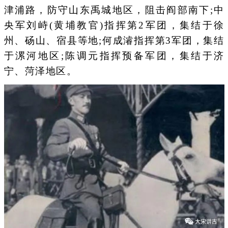
津浦路，防守山东禹城地区，阻击阎部南下;中
央军刘峙(黄埔教官)指挥第2军团，集结于徐
州、砀山、宿县等地;何成濬指挥第3军团，集结
于漯河地区;陈调元指挥预备军团，集结于济
宁、菏泽地区。