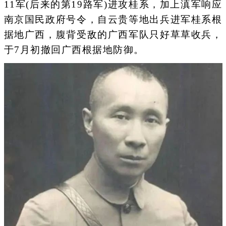
11军(后来的第19路军)进攻桂系，加上滇军响应
南京国民政府号令，自云贵等地出兵进军桂系根
据地广西，腹背受敌的广西军队只好草草收兵，
于7月初撤回广西根据地防御。