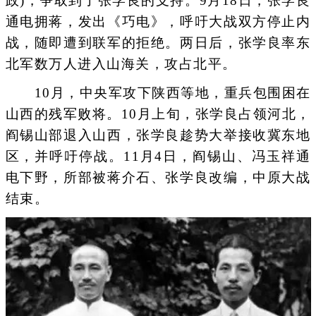
政)，争取到了张学良的支持。9月18日，张学良
通电拥蒋，发出《巧电》，呼吁大战双方停止内
战，随即遭到联军的拒绝。两日后，张学良率东
北军数万人进入山海关，攻占北平。
10月，中央军攻下陕西等地，重兵包围困在
山西的残军败将。10月上旬，张学良占领河北，
阎锡山部退入山西，张学良趁势大举接收冀东地
区，并呼吁停战。11月4日，阎锡山、冯玉祥通
电下野，所部被蒋介石、张学良改编，中原大战
结束。