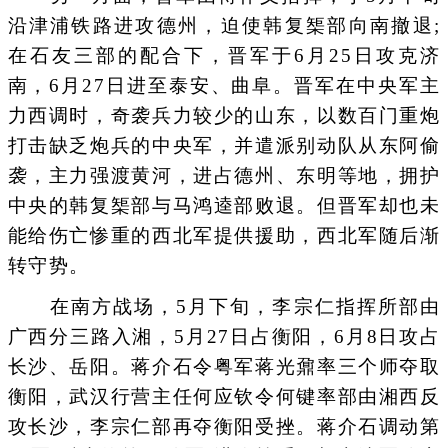
沿津浦铁路进攻德州，迫使韩复榘部向南撤退;
在石友三部的配合下，晋军于6月25日攻克济
南，6月27日进至泰安、曲阜。晋军在中央军主
力西调时，奇袭兵力较少的山东，以数百门重炮
打击缺乏炮兵的中央军，并遣派别动队从东阿偷
袭，主力强渡黄河，进占德州、东明等地，拥护
中央的韩复榘部与马鸿逵部败退。但晋军却也未
能给伤亡惨重的西北军提供援助，西北军随后渐
转守势。
在南方战场，5月下旬，李宗仁指挥所部由
广西分三路入湘，5月27日占衡阳，6月8日攻占
长沙、岳阳。蒋介石令粤军蒋光鼐率三个师夺取
衡阳，武汉行营主任何应钦令何键率部由湘西反
攻长沙，李宗仁部再夺衡阳受挫。蒋介石调动第