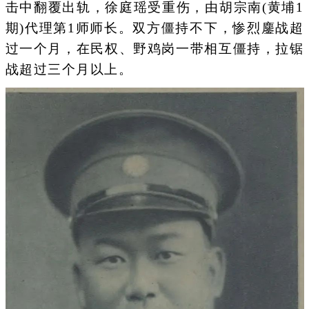
击中翻覆出轨，徐庭瑶受重伤，由胡宗南(黄埔1
期)代理第1师师长。双方僵持不下，惨烈鏖战超
过一个月，在民权、野鸡岗一带相互僵持，拉锯
战超过三个月以上。