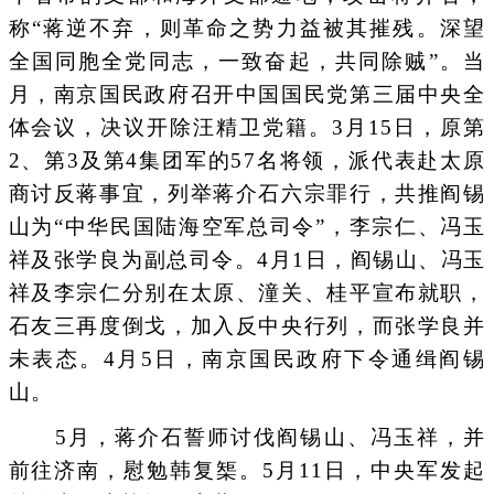
称“蒋逆不弃，则革命之势力益被其摧残。深望
全国同胞全党同志，一致奋起，共同除贼”。当
月，南京国民政府召开中国国民党第三届中央全
体会议，决议开除汪精卫党籍。3月15日，原第
2、第3及第4集团军的57名将领，派代表赴太原
商讨反蒋事宜，列举蒋介石六宗罪行，共推阎锡
山为“中华民国陆海空军总司令”，李宗仁、冯玉
祥及张学良为副总司令。4月1日，阎锡山、冯玉
祥及李宗仁分别在太原、潼关、桂平宣布就职，
石友三再度倒戈，加入反中央行列，而张学良并
未表态。4月5日，南京国民政府下令通缉阎锡
山。
5月，蒋介石誓师讨伐阎锡山、冯玉祥，并
前往济南，慰勉韩复榘。5月11日，中央军发起