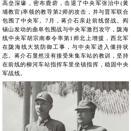
高垒深壕，密布鹿砦，击退了中央军张治中(黄
埔教官)率领的教导第2师的攻击，并与晋军联合
包围了中央军。7月，蒋介石亲赴前线督战。阎
锡山发动的曲阜包围战与中央军激烈攻守，陇海
线中央军胡宗南奉令率第1师北上增援，西北军
在陇海线大筑防御工事，与中央军进入僵持状
态。蒋介石显然没有接受朱集车站的教训，坚持
在前线的柳河车站指挥车里坐镇指挥，稳固中央
军战线。