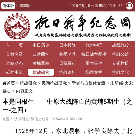
简体版
/
繁體版
2026年8月8日 星期六 05:41:39
首 页
中日历史
日本投降
战时中国
战线战役
英雄名录
口述回忆
关爱老兵
抗日战争图书
抗战公益
本站动态
黄埔军校
日寇暴行
重大事件
馆
专题栏目
抗战研究
砥柱中流
抗战论坛
场馆文物
抗战文化
>
抗战研究
>
民间抗战研究
>
学者与自媒体文章
>
宋新郁·大宋
首页
讲古
> 内容正文
本是同根生——中原大战阵亡的黄埔5期生（之
一-之四）
来源：“大宋讲古”微信公众号 2024-08-01 10:22:08
1928年12月，东北易帜，张学良除去了北