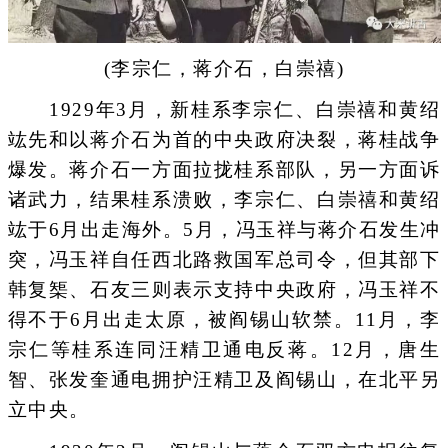
(李宗仁，蒋介石，白崇禧)
1929年3月，新桂系李宗仁、白崇禧和黄绍
竑先和以蒋介石为首的中央政府决裂，蒋桂战争
爆发。蒋介石一方面拉拢桂系部队，另一方面诉
诸武力，结果桂系溃败，李宗仁、白崇禧和黄绍
竑于6月出走海外。5月，冯玉祥与蒋介石发生冲
突，冯玉祥自任西北路救国军总司令，但其部下
韩复榘、石友三则表示支持中央政府，冯玉祥不
得不于6月出走太原，被阎锡山软禁。11月，李
宗仁等桂系连同汪精卫通电反蒋。12月，唐生
智、张发奎通电拥护汪精卫及阎锡山，在北平另
立中央。