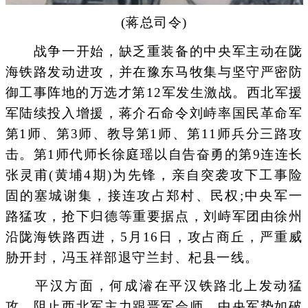
(蒋总司令)
战争一开始，缺乏重装备的中央军主动在陇
海铁路发动进攻，并在豫东马牧集与坚守严密防
御工事阵地的万选才第12军发生激战。西北军援
军陆续投入增援，蒋介石命令刘峙率国民革命军
第1师、第3师、教导第1师、第11师兵分三路攻
击。第1师代师长徐庭瑶以自告奋勇的第9连连长
张灵甫(黄埔4期)为先锋，亲自突袭攻下工事险
固的塞城谢集，接连攻占郑村、民权;中央军一
路猛攻，抢下归德等重要据点，刘峙军团由徐州
沿陇海铁路西进，5月16日，攻占商丘，严重威
胁开封，冯玉祥部退守兰封、杞县一线。
平汉方面，何成濬在平汉铁路北上发动猛
攻，阻止西北军主力跟晋军会师。中央军势如破