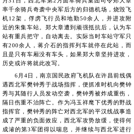
月31日，西北军第2方面军骑兵集团司令郑大章
率千余骑兵奇袭中央军后方的归德机场，烧毁飞
机12架，俘虏飞行员和地勤50余人，并进攻附
近的朱集车站。郑大章遭到顽强抵抗后，认为车
站有重兵把守，自动离去。实际当时车站守军只
有200余人，蒋介石的指挥列车就停在此站，而
且是只有车厢没有车头，如果郑大章坚持进攻，
历史或许将就此改写。
6月4日，南京国民政府飞机队在许昌前线偶
遇西北军樊钟秀于战场指挥，便抓准时机向樊钟
秀与其随行人员发动空袭，樊钟秀被炸成重伤，
隔日伤重不治阵亡。作为冯玉祥麾下优秀的野战
指挥官，樊钟秀的阵亡对西北军的平汉线战事造
成了严重的负面效应，西北军攻势放缓，使得何
成濬的第3军团得以喘息，并继续与西北军进行