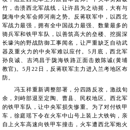
竹，击溃西北军战线，让许昌为之动摇，大有与
陇海中央军会师河南之势。反蒋联军中，以西北
军战力最强，拥有全中国战力最强、数量最多的
骑兵军和铁甲车队，以善筑高大的垒楼、挖掘深
长壕沟的野战防御工事闻名，让严重缺乏自动武
器及重火力的中央军难以应付。5月底，西北军
孙良诚、吉鸿昌于陇海铁路正面击败陈诚(黄埔
教官)。5月22日，反蒋联军主力进入兰考地区布
防。
冯玉祥重新调整部署，分四路反攻，激战旬
余，刘峙部退至定陶、曹县、民权地区。西北军
的铁甲车队，让中央军损失惨重。为了对付铁甲
车，徐庭瑶下令在火车中山号上装上大铁钩，亲
自上火车高速向铁甲车撞击，火车遭西北军炮火