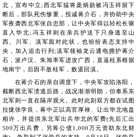
北，宣布中立;西北军猛将庞炳勋被冯玉祥留下
断后，部队死伤惨重，投诚蒋介石，并协助中央
军夜袭西北军张自忠部，让中央军得以轻松长驱
直入华北;冯玉祥则在亲兵护送下只身逃至山
西。川军、滇军面对此状，也纷纷表态支持中
央，加入追击行列;滇军领袖龙云通电拥护蒋介
石，派卢汉、朱旭率军进攻广西，直逼桂系根据
地南宁，后因不敌桂军，败退回滇。
在蒋介石的亲自调度下，中央军攻陷洛阳，
截断西北军溃逃后路，战况渐渐明朗，但奉系东
北军则一直在隔岸观火。此时此刻双方都在试图
拉拢张学良，蒋中正以高官厚禄、让出华北地盘
相许，并提供东北军出兵华北的军费(先后汇出
500万出兵费，另筹公债1,000万元资助东北财