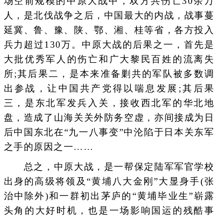
场空前规模的中原大战中，双方共伤亡30余万
人，是北伐战争之后，中国最大的内战，战事蔓
延冀、鲁、豫、陕、鄂、湘、桂等省，各方投入
兵力超过130万。中原大战的后果之一，首先是
大批优秀军人的伤亡和广大黎民百姓的流离失
所;其后果二，是本来准备剿共的军队被多数调
出参战，让中国共产党得以喘息发展;其后果
三，是东北军发兵入关，接收西北军的华北地
盘，造成了山海关关外防务空虚，亦间接成为日
后中国东北在“九一八事变”中沦陷于日本关东军
之手的原因之一……
总之，中原大战，是一帮保定陆军军官学校
出身的高级将领及“黄埔八大金刚”大显身手(张
治中除外)和一群初出茅庐的“黄埔毕业生”崭露
头角的大好时机，也是一场影响国运的残酷事