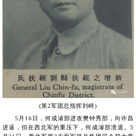
(第2军团总指挥刘峙)
5月16日，何成濬部进攻樊钟秀部，向许昌
进逼，但在西北军的重压下，何成濬部溃退。5