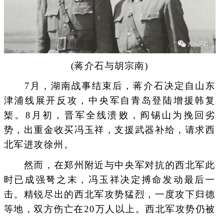
(蒋介石与胡宗南)
7月，湖南战事结束后，蒋介石决定自山东
津浦线展开反攻，中央军自青岛登陆增援韩复
榘。8月初，晋军全线溃败，阎锡山为挽回劣
势，出重金收买冯玉祥，支援武器补给，请求西
北军进攻徐州。
然而，在郑州附近与中央军对抗的西北军此
时已成强弩之末，冯玉祥决定搏命发动最后一
击。精锐尽出的西北军攻势猛烈，一度攻下归德
等地，双方伤亡在20万人以上。西北军攻势仍被