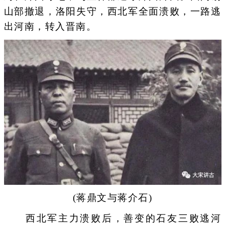
山部撤退，洛阳失守，西北军全面溃败，一路逃
出河南，转入晋南。
(蒋鼎文与蒋介石)
西北军主力溃败后，善变的石友三败逃河