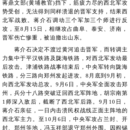
蒋鼎文部(黄埔教官)挡下，筋疲力尽的西北军攻
势受创，无法得到同样溃退的晋军支持，结果西
北军战败。蒋介石调动三个军加三个师进行反
攻，至8月15日，相继攻占曲阜、泰安、济南，
晋军伤亡惨重，被迫撤出山东。
蒋介石决定不渡过黄河追击晋军，而转调主
力集中于平汉铁路及陇海铁路，对西北军发动最
后攻击。津浦铁路战事结束后，中央军转向陇海
铁路，分三路向郑州发起进攻。8月底到9月初，
向西北军发动总攻。9月6日，中央军全面攻击郑
州，兵分十八路突破迂回西北军阵地，胡宗南第
1师深入敌后，截断了西北军后路。9月10日，
蒋介石亲征，一日内击溃民权战线正面主阵地的
西北军主力。至10月6日，中央军攻占兰封、开
封、郑州等地，冯玉祥部退守郑州外围。因阎锡