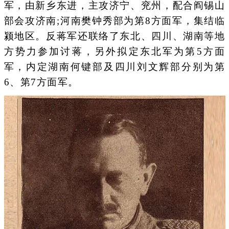
军，由新乡东进，主攻济宁、兖州，配合阎锡山
部会攻济南;河南樊钟秀部为第8方面军，集结临
颍地区。反蒋军还联络了东北、四川、湖南等地
方势力参加讨蒋，另外拟定东北军为第5方面
军，内定湖南何键部及四川刘文辉部分别为第
6、第7方面军。