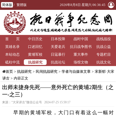
简体版
/
繁體版
2026年8月8日 星期六 06:36:46
首 页
中日历史
日本投降
战时中国
战线战役
英雄名录
口述回忆
关爱老兵
抗日战争图书
抗战公益
本站动态
黄埔军校
日寇暴行
重大事件
馆
专题栏目
抗战研究
砥柱中流
抗战论坛
场馆文物
抗战文化
>
抗战研究
>
民间抗战研究
>
学者与自媒体文章
>
宋新郁·大宋
首页
讲古
> 内容正文
出师未捷身先死——意外死亡的黄埔2期生（之
一-之三）
来源：“大宋讲古”微信公众号 2024-07-25 15:59:17
早期的黄埔军校，大门口有着这么一幅对