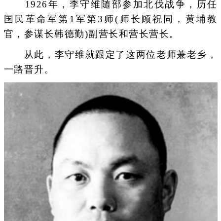
1926年，李守维随部参加北伐战争，历任
国民革命军第1军第3师(师长顾祝同，黄埔教
官，参谋长韩德勤)副营长和营长营长。
从此，李守维就跟定了这两位老师兼老乡，
一路晋升。