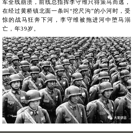
军全线崩溃，前线总指挥李守维只得策马而逃，
在经过黄桥镇北面一条叫“挖尺沟”的小河时，受
惊的战马狂奔下河，李守维被拖进河中堕马溺
亡，年39岁。