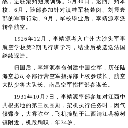
战，进驻潮州短期训练。5月30日，返回广州本
校。6月，随部参加针对滇桂军杨希闵、刘震寰
部的军事行动。9月，军校毕业后，李靖源奉派
转学航空。
1926年12月，李靖源考入广州大沙头军事
航空学校第2期飞行班学习，结业后被选送法国
继续深造。
归国后，李靖源奉命创建中国空军，历任陆
海空总司令部行营空军指挥部上校参谋长、航空
大队少将大队长、南昌空军指挥部参谋长。
1931年10月7日，李靖源率部参加对江西中
共根据地的第三次围剿，架机执行任务时，因气
候骤变，大雾弥空，飞机撞坠于江西清江县樟树
镇附近，机毁殉职，年34岁。