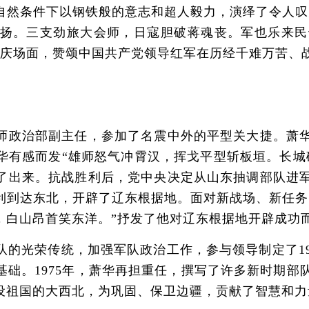
自然条件下以钢铁般的意志和超人毅力，演绎了令人叹
扬。三支劲旅大会师，日寇胆破蒋魂丧。军也乐来民
欢庆场面，赞颂中国共产党领导红军在历经千难万苦、
政治部副主任，参加了名震中外的平型关大捷。萧华
华有感而发“雄师怒气冲霄汉，挥戈平型斩板垣。长城
了出来。抗战胜利后，党中央决定从山东抽调部队进
利到达东北，开辟了辽东根据地。面对新战场、新任务
，白山昂首笑东洋。”抒发了他对辽东根据地开辟成功
光荣传统，加强军队政治工作，参与领导制定了19
基础。1975年，萧华再担重任，撰写了许多新时期部
设祖国的大西北，为巩固、保卫边疆，贡献了智慧和力