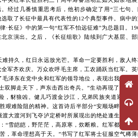
念中央红军长征胜利三十周年筹备活动正如火如荼地展
。经过几番慎重思考后，他初步确定了用“三七句、
他选取了长征中最具有代表性的12个典型事件。病中的
长征》中的第一句“红军不怕远征难”为总题目。196
在北京演出。之后，《长征组歌》陆续到广大基层、部
难持久，红日永远放光芒。革命一定要胜利，敌人终
党全军齐欢庆。万众欢呼毛主席，工农踊跃当红军。英
了毛泽东在党中央和红军的领导地位，表现出我们党坚
士双脚走天下，声东击西出奇兵。”生动再现了四渡赤
险，豺狼凶。健儿巧渡金沙江，兄弟民族夹道迎。”记
胜艰难险阻的精神。这首诗后半部分“安顺场畔孤舟勇
强渡大渡河到飞夺泸定桥时所展现出的绝处逢生的生存
：“雪皑皑，野茫茫，高原寒，炊断粮。红军都是钢铁
苦，革命理想高于天。”书写了红军将士征服空气稀薄