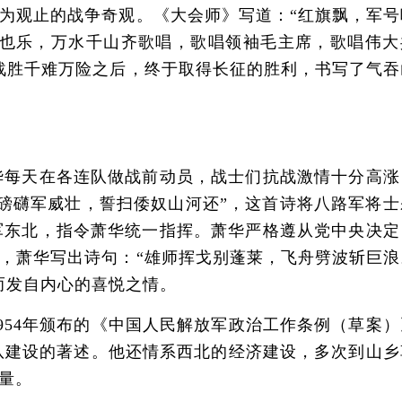
为观止的战争奇观。《大会师》写道：“红旗飘，军号
也乐，万水千山齐歌唱，歌唱领袖毛主席，歌唱伟大
战胜千难万险之后，终于取得长征的胜利，书写了气吞
每天在各连队做战前动员，战士们抗战激情十分高涨
磅礴军威壮，誓扫倭奴山河还”，这首诗将八路军将士
军东北，指令萧华统一指挥。萧华严格遵从党中央决定
，萧华写出诗句：“雄师挥戈别蓬莱，飞舟劈波斩巨浪
而发自内心的喜悦之情。
54年颁布的《中国人民解放军政治工作条例（草案）
队建设的著述。他还情系西北的经济建设，多次到山乡
量。