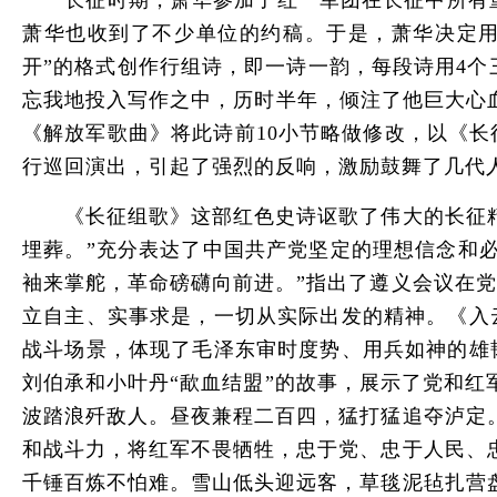
长征时期，萧华参加了红一军团在长征中所有重大
萧华也收到了不少单位的约稿。于是，萧华决定用
开”的格式创作行组诗，即一诗一韵，每段诗用4个
忘我地投入写作之中，历时半年，倾注了他巨大心血
《解放军歌曲》将此诗前10小节略做修改，以《
行巡回演出，引起了强烈的反响，激励鼓舞了几代
《长征组歌》这部红色史诗讴歌了伟大的长征精神
埋葬。”充分表达了中国共产党坚定的理想信念和
袖来掌舵，革命磅礴向前进。”指出了遵义会议在
立自主、实事求是，一切从实际出发的精神。《入
战斗场景，体现了毛泽东审时度势、用兵如神的雄
刘伯承和小叶丹“歃血结盟”的故事，展示了党和
波踏浪歼敌人。昼夜兼程二百四，猛打猛追夺泸定
和战斗力，将红军不畏牺牲，忠于党、忠于人民、
千锤百炼不怕难。雪山低头迎远客，草毯泥毡扎营