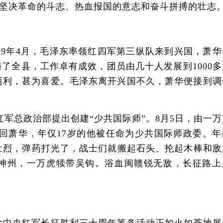
坚决革命的斗志、热血报国的意志和奋斗拼搏的壮志
9年4月，毛泽东率领红四军第三纵队来到兴国，萧华
了全县，工作卓有成效，团员由几十人发展到1000多
两利，甚为喜爱。毛泽东离开兴国不久，萧华便接到调
红军总政治部提出创建“少共国际师”。8月5日，由一
回萧华，年仅17岁的他被任命为少共国际师政委。年
勇壮烈，弹药打光了，战士们就搬起石头、抡起木棒和敌
神州，一万虎犊带吴钩。浴血闽赣锐无敌，长征路上