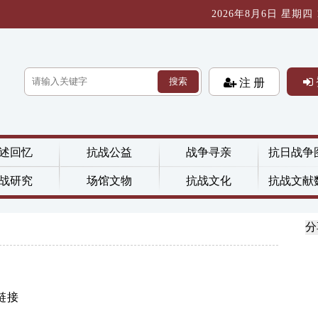
2026年8月6日 星期四 12
搜索
注 册
述回忆
抗战公益
战争寻亲
抗日战争
战研究
场馆文物
抗战文化
抗战文献
分
链接