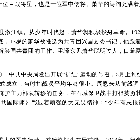
位百战将星，也是一位军中儒将。萧华的诗词充满着
县潋江镇。从少年时代起，萧华就积极投身革命。192
，13岁的萧华被推选为共青团兴国县委书记，他跑遍
他了解兴国共青团的工作。毛泽东见萧华聪明过人，口笔
刻，中共中央局发出开展“扩红”运动的号召，5月上旬
式成立，当时指战员平均年龄很小。周恩来从前线调
担了掩护主力部队转移的任务，在石城保卫战中打得英
共国际师》彰显着顽强的大无畏精神：“少年有志报