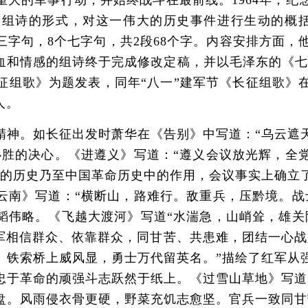
的军事行动，并始终战斗在最前线。1964年，纪
组诗的形式，对这一伟大的历史事件进行生动的概括
三字句，8个七字句，共2段68个字。内容安排方面，
和情感的组诗终于完成修改定稿，并以毛泽东的《七律·
长征组歌》为题发表，同年“八一”建军节《长征组歌》
人。
。如长征出发时萧华在《告别》中写道：“乌云遮天
必胜的决心。《进遵义》写道：“遵义会议放光辉，全
党的历史乃至中国革命历史中的作用，会议事实上确立
云南》写道：“横断山，路难行。敌重兵，压黔境。战
韬伟略。《飞越大渡河》写道“水湍急，山峭耸，雄关
红军相信群众、依靠群众，同甘苦、共患难，团结一心战
。铁索桥上威风显，勇士万代留英名。”描绘了红军从
忠于革命的顽强斗志跃然于纸上。《过雪山草地》写道
盘。风雨侵衣骨更硬，野菜充饥志愈坚。官兵一致同甘