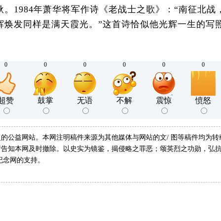
1984年萧华将军作诗《老战士之歌》：“南征北战
辉焕发同样是满天霞光。”这首诗恰似他光辉一生的写
0
0
0
0
0
0
超赞
鼓掌
无语
不解
震惊
愤怒
的公益网站。本网注明稿件来源为其他媒体与网站的文/ 图等稿件均为
告知本网及时撤除。以史实为镜鉴，揭侵略之罪恶；颂英烈之功勋，弘抗
纪念网的支持。