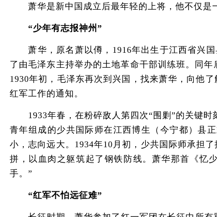
萧华是新中国成立后最年轻的上将，他不仅是一
“少年有志报神州”
萧华，原名萧以僔，1916年出生于江西省兴国
了由毛泽东主持举办的土地革命干部训练班。同年底
1930年初，毛泽东再次到兴国，找来萧华，向
红军工作的通知。
1933年春，在粉碎敌人第四次“围剿”的关键时
青年组成的少共国际师在江西博生（今宁都）县正
小，志向远大。1934年10月初，少共国际师承
拼，以血肉之躯筑起了钢铁防线。萧华那首《忆少
手。”
“红军不怕远征难”