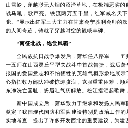
山雪岭，穿越渺无人烟的沼泽草地，在极端恶劣的
战马吼，歌声亮。铁流两万五千里，红军威名天下
党。”展示出红军三大主力在甘肃会宁胜利会师的
的人间奇迹，铸就了穿越时空的巍峨丰碑。
“南征北战，饱尝风霜”
全民族抗日战争爆发后，萧华任八路军一一五师
一五师在山西灵丘平型关战斗中首战告捷，战后萧
报国的爱国意志和不怕牺牲的英雄气概形象地展示
心指挥数万部队冲破惊涛骇浪，克服重重困难，顺
东净洗亡国耻，扬眉吐气庆解放。松江揩泪起歌舞
新中国成立后，萧华致力于继承和发扬人民军队的
奠定了我国现代国防和军队建设特别是政治工作的
实地考查，提出了许多开发西北的重要建议，为建