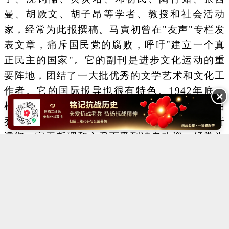
曼、胡厥文、胡子昂等学者、教授和社会活动
家，经常为此报撰稿。马寅初曾在"友声"专栏发
表文章，痛斥国民党的腐败，呼吁"建立一个真
正民主的国家"。它的副刊是进步文化运动的重
要阵地，团结了一大批优秀的文学艺术和文化工
作者。它的国际报导也很有特色。1942年底﹐
✕
根据周恩来的指示，开设了"国际述评"专栏，由
乔冠华主笔。这个专栏的文章以资料翔实、分析
透彻、富于哲理和文采而受到读者欢迎，经常为
外国通讯社所转载。
Copyright ©2014-2023 krzzjn.com All Rights Reserved
湘ICP备18022032号 湘公网安备43010402000821号
中央网信办违法和不良信息举报中心
长沙市互联网违法和不良信息举报中心
不良信息举报电话：0731-85531328 19198230121（微信同号）
纠错电话：18182129125 15116420702
QQ：2652168198