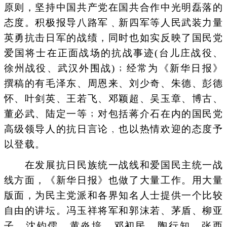
原则，坚持中国共产党在国共合作中光明磊落的
态度。积极报导八路军﹑新四军等人民武装力量
英勇抗击日军的战绩，同时也如实反映了国民党
爱国将士在正面战场的抗战事迹(台儿庄战役、
徐州战役、武汉外围战)﹔经常为《新华日报》
撰稿的有毛泽东、周恩来、刘少奇、朱德、彭德
怀、叶剑英、王若飞、邓颖超、吴玉章、博古、
董必武、陆定一等﹔对包括蒋介石在内的国民党
高级领导人的抗日言论﹐也以热情欢迎的态度予
以登载。
在发展抗日民族统一战线和爱国民主统一战
线方面，《新华日报》也做了大量工作。用大量
版面，为民主党派和各界知名人士提供一个比较
自由的讲坛。冯玉祥将军和郭沫若、茅盾、柳亚
子、沈钧儒、黄炎培、邓初民、陶行知、张西