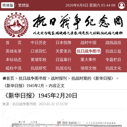
简体版
/
繁體版
2026年8月8日 星期六 05:44:08
首 页
中日历史
日本投降
战时中国
战线战役
抗日战争图书
英雄名录
口述回忆
关爱老兵
抗战公益
馆
本站动态
黄埔军校
日寇暴行
重大事件
专题栏目
砥柱中流
抗战研究
抗战论坛
场馆文物
抗战文化
>
抗日战争图书馆
>
战时报刊
>
抗战时期的《新华日报》
>
首页
《新华日报》1945年2月
> 内容正文
《新华日报》1945年2月20日
来源：抗日战争图书馆 2023-01-31 15:53:59