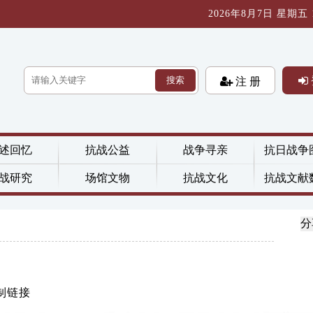
2026年8月7日 星期五 15
搜索
注 册
述回忆
抗战公益
战争寻亲
抗日战争
战研究
场馆文物
抗战文化
抗战文献
分
制链接