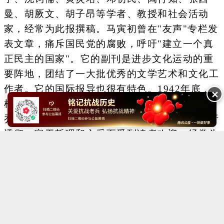
曼、胡厥文、胡子昂等学者、教授和社会活动
家，经常为此报撰稿。马寅初曾在"友声"专栏发
表文章，痛斥国民党的腐败，呼吁"建立一个真
正民主的国家"。它的副刊是进步文化运动的重
要阵地，团结了一大批优秀的文学艺术和文化工
作者。它的国际报导也很有特色。1942年底﹐
✕
根据周恩来的指示，开设了"国际述评"专栏，由
乔冠华主笔。这个专栏的文章以资料翔实、分析
透彻、富于哲理和文采而受到读者欢迎，经常为
外国通讯社所转载。
Copyright ©2014-2023 krzzjn.com All Rights Reserved
湘ICP备18022032号 湘公网安备43010402000821号
中央网信办违法和不良信息举报中心
长沙市互联网违法和不良信息举报中心
不良信息举报电话：0731-85531328 19198230121（微信同号）
纠错电话：18182129125 15116420702
QQ：2652168198