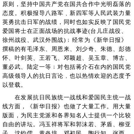
原则，坚持中国共产党在国共合作中光明磊落的
态度。积极报导八路军﹑新四军等人民武装力量
英勇抗击日军的战绩，同时也如实反映了国民党
爱国将士在正面战场的抗战事迹(台儿庄战役、
徐州战役、武汉外围战)﹔经常为《新华日报》
撰稿的有毛泽东、周恩来、刘少奇、朱德、彭德
怀、叶剑英、王若飞、邓颖超、吴玉章、博古、
董必武、陆定一等﹔对包括蒋介石在内的国民党
高级领导人的抗日言论﹐也以热情欢迎的态度予
以登载。
在发展抗日民族统一战线和爱国民主统一战
线方面，《新华日报》也做了大量工作。用大量
版面，为民主党派和各界知名人士提供一个比较
自由的讲坛。冯玉祥将军和郭沫若、茅盾、柳亚
子、沈钧儒、黄炎培、邓初民、陶行知、张西