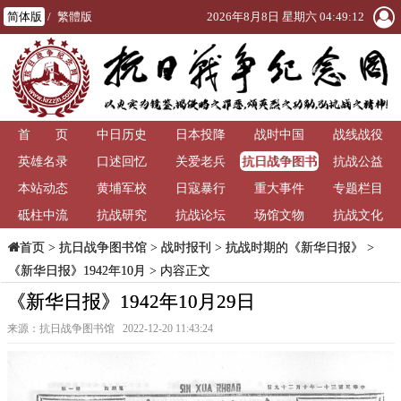
简体版
/
繁體版
2026年8月8日 星期六 04:49:13
首 页
中日历史
日本投降
战时中国
战线战役
抗日战争图书
英雄名录
口述回忆
关爱老兵
抗战公益
馆
本站动态
黄埔军校
日寇暴行
重大事件
专题栏目
砥柱中流
抗战研究
抗战论坛
场馆文物
抗战文化
>
抗日战争图书馆
>
战时报刊
>
抗战时期的《新华日报》
>
首页
《新华日报》1942年10月
> 内容正文
《新华日报》1942年10月29日
来源：抗日战争图书馆 2022-12-20 11:43:24