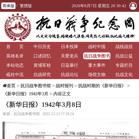
简体版
/
繁體版
2026年8月7日 星期五 20:30:42
首 页
中日历史
日本投降
战时中国
战线战役
抗日战争图书
英雄名录
口述回忆
关爱老兵
抗战公益
馆
本站动态
黄埔军校
日寇暴行
重大事件
专题栏目
砥柱中流
抗战研究
抗战论坛
场馆文物
抗战文化
>
抗日战争图书馆
>
战时报刊
>
抗战时期的《新华日报》
>
首页
《新华日报》1942年3月
> 内容正文
《新华日报》1942年3月8日
来源：抗日战争图书馆 2022-12-13 17:18:24