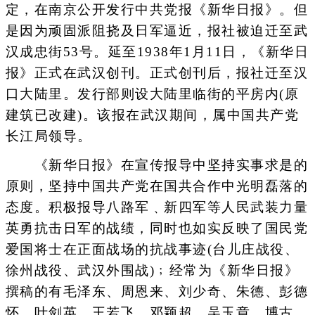
定，在南京公开发行中共党报《新华日报》。但
是因为顽固派阻挠及日军逼近，报社被迫迁至武
汉成忠街53号。延至1938年1月11日，《新华日
报》正式在武汉创刊。正式创刊后，报社迁至汉
口大陆里。发行部则设大陆里临街的平房内(原
建筑已改建)。该报在武汉期间，属中国共产党
长江局领导。
《新华日报》在宣传报导中坚持实事求是的
原则，坚持中国共产党在国共合作中光明磊落的
态度。积极报导八路军﹑新四军等人民武装力量
英勇抗击日军的战绩，同时也如实反映了国民党
爱国将士在正面战场的抗战事迹(台儿庄战役、
徐州战役、武汉外围战)﹔经常为《新华日报》
撰稿的有毛泽东、周恩来、刘少奇、朱德、彭德
怀、叶剑英、王若飞、邓颖超、吴玉章、博古、