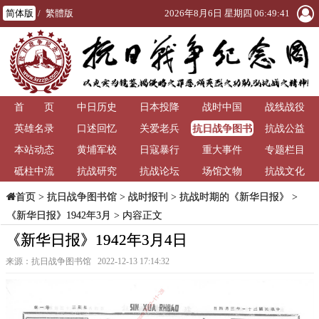
简体版
/
繁體版
2026年8月6日 星期四 06:49:41
首 页
中日历史
日本投降
战时中国
战线战役
抗日战争图书
英雄名录
口述回忆
关爱老兵
抗战公益
馆
本站动态
黄埔军校
日寇暴行
重大事件
专题栏目
砥柱中流
抗战研究
抗战论坛
场馆文物
抗战文化
>
抗日战争图书馆
>
战时报刊
>
抗战时期的《新华日报》
>
首页
《新华日报》1942年3月
> 内容正文
《新华日报》1942年3月4日
来源：抗日战争图书馆 2022-12-13 17:14:32