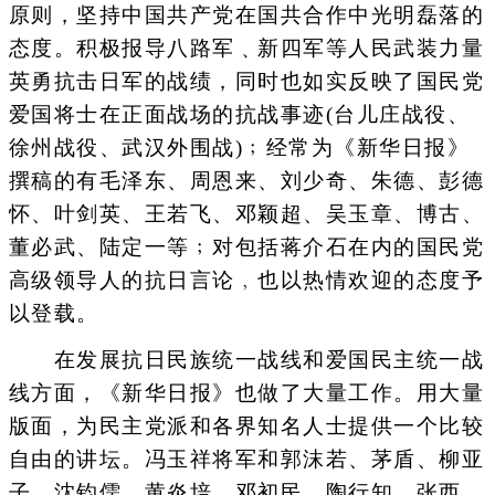
原则，坚持中国共产党在国共合作中光明磊落的
态度。积极报导八路军﹑新四军等人民武装力量
英勇抗击日军的战绩，同时也如实反映了国民党
爱国将士在正面战场的抗战事迹(台儿庄战役、
徐州战役、武汉外围战)﹔经常为《新华日报》
撰稿的有毛泽东、周恩来、刘少奇、朱德、彭德
怀、叶剑英、王若飞、邓颖超、吴玉章、博古、
董必武、陆定一等﹔对包括蒋介石在内的国民党
高级领导人的抗日言论﹐也以热情欢迎的态度予
以登载。
在发展抗日民族统一战线和爱国民主统一战
线方面，《新华日报》也做了大量工作。用大量
版面，为民主党派和各界知名人士提供一个比较
自由的讲坛。冯玉祥将军和郭沫若、茅盾、柳亚
子、沈钧儒、黄炎培、邓初民、陶行知、张西