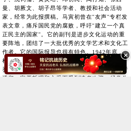
曼、胡厥文、胡子昂等学者、教授和社会活动
家，经常为此报撰稿。马寅初曾在"友声"专栏发
表文章，痛斥国民党的腐败，呼吁"建立一个真
正民主的国家"。它的副刊是进步文化运动的重
要阵地，团结了一大批优秀的文学艺术和文化工
作者。它的国际报导也很有特色。1942年底﹐
✕
根据周恩来的指示，开设了"国际述评"专栏，由
乔冠华主笔。这个专栏的文章以资料翔实、分析
透彻、富于哲理和文采而受到读者欢迎，经常为
外国通讯社所转载。
Copyright ©2014-2023 krzzjn.com All Rights Reserved
湘ICP备18022032号 湘公网安备43010402000821号
中央网信办违法和不良信息举报中心
长沙市互联网违法和不良信息举报中心
不良信息举报电话：0731-85531328 19198230121（微信同号）
纠错电话：18182129125 15116420702
QQ：2652168198