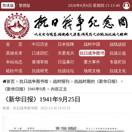
简体版
/
繁體版
2026年8月6日 星期四 15:13:47
首 页
中日历史
日本投降
战时中国
战线战役
抗日战争图书
英雄名录
口述回忆
关爱老兵
抗战公益
馆
本站动态
黄埔军校
日寇暴行
重大事件
专题栏目
砥柱中流
抗战研究
抗战论坛
场馆文物
抗战文化
>
抗日战争图书馆
>
战时报刊
>
抗战时期的《新华日报》
>
首页
《新华日报》1941年9月
> 内容正文
《新华日报》1941年9月25日
来源：抗日战争图书馆 2022-12-10 14:22:33