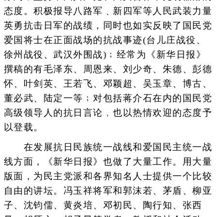
态度。积极报导八路军﹑新四军等人民武装力量
英勇抗击日军的战绩，同时也如实反映了国民党
爱国将士在正面战场的抗战事迹(台儿庄战役、
徐州战役、武汉外围战)﹔经常为《新华日报》
撰稿的有毛泽东、周恩来、刘少奇、朱德、彭德
怀、叶剑英、王若飞、邓颖超、吴玉章、博古、
董必武、陆定一等﹔对包括蒋介石在内的国民党
高级领导人的抗日言论﹐也以热情欢迎的态度予
以登载。
在发展抗日民族统一战线和爱国民主统一战
线方面，《新华日报》也做了大量工作。用大量
版面，为民主党派和各界知名人士提供一个比较
自由的讲坛。冯玉祥将军和郭沫若、茅盾、柳亚
子、沈钧儒、黄炎培、邓初民、陶行知、张西