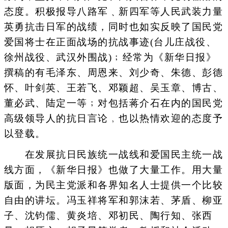
态度。积极报导八路军﹑新四军等人民武装力量
英勇抗击日军的战绩，同时也如实反映了国民党
爱国将士在正面战场的抗战事迹(台儿庄战役、
徐州战役、武汉外围战)﹔经常为《新华日报》
撰稿的有毛泽东、周恩来、刘少奇、朱德、彭德
怀、叶剑英、王若飞、邓颖超、吴玉章、博古、
董必武、陆定一等﹔对包括蒋介石在内的国民党
高级领导人的抗日言论﹐也以热情欢迎的态度予
以登载。
在发展抗日民族统一战线和爱国民主统一战
线方面，《新华日报》也做了大量工作。用大量
版面，为民主党派和各界知名人士提供一个比较
自由的讲坛。冯玉祥将军和郭沫若、茅盾、柳亚
子、沈钧儒、黄炎培、邓初民、陶行知、张西