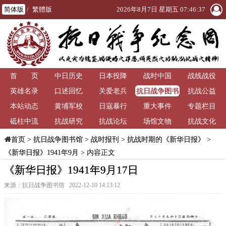
简体版
/
繁體版
2026年8月7日 星期五 07:46:37
首 页
中日历史
日本投降
战时中国
战线战役
抗日战争图书
英雄名录
口述回忆
关爱老兵
抗战公益
馆
本站动态
黄埔军校
日寇暴行
重大事件
专题栏目
砥柱中流
抗战研究
抗战论坛
场馆文物
抗战文化
>
抗日战争图书馆
>
战时报刊
>
抗战时期的《新华日报》
>
首页
《新华日报》1941年9月
> 内容正文
《新华日报》1941年9月17日
来源：抗日战争图书馆 2022-12-10 14:13:12