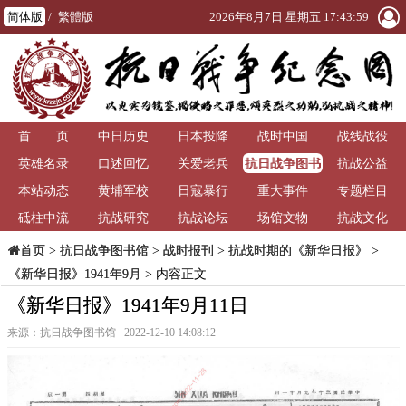
简体版
/
繁體版
2026年8月7日 星期五 17:43:59
首 页
中日历史
日本投降
战时中国
战线战役
抗日战争图书
英雄名录
口述回忆
关爱老兵
抗战公益
馆
本站动态
黄埔军校
日寇暴行
重大事件
专题栏目
砥柱中流
抗战研究
抗战论坛
场馆文物
抗战文化
>
抗日战争图书馆
>
战时报刊
>
抗战时期的《新华日报》
>
首页
《新华日报》1941年9月
> 内容正文
《新华日报》1941年9月11日
来源：抗日战争图书馆 2022-12-10 14:08:12