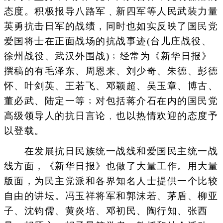
态度。积极报导八路军﹑新四军等人民武装力量
英勇抗击日军的战绩，同时也如实反映了国民党
爱国将士在正面战场的抗战事迹(台儿庄战役、
徐州战役、武汉外围战)﹔经常为《新华日报》
撰稿的有毛泽东、周恩来、刘少奇、朱德、彭德
怀、叶剑英、王若飞、邓颖超、吴玉章、博古、
董必武、陆定一等﹔对包括蒋介石在内的国民党
高级领导人的抗日言论﹐也以热情欢迎的态度予
以登载。
在发展抗日民族统一战线和爱国民主统一战
线方面，《新华日报》也做了大量工作。用大量
版面，为民主党派和各界知名人士提供一个比较
自由的讲坛。冯玉祥将军和郭沫若、茅盾、柳亚
子、沈钧儒、黄炎培、邓初民、陶行知、张西