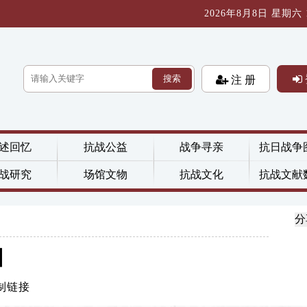
2026年8月8日 星期六 14
搜索
注 册
述回忆
抗战公益
战争寻亲
抗日战争
战研究
场馆文物
抗战文化
抗战文献
分
日
制链接