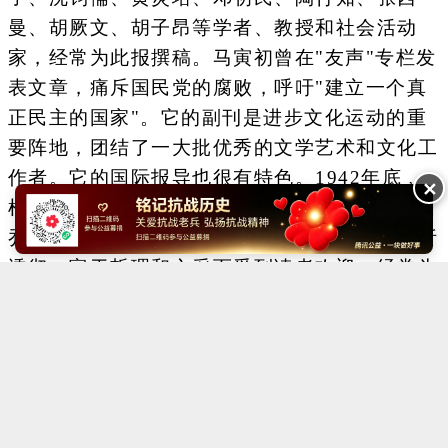
曼、胡厥文、胡子昂等学者、教授和社会活动
家，经常为此报撰稿。马寅初曾在"友声"专栏发
表文章，痛斥国民党的腐败，呼吁"建立一个真
正民主的国家"。它的副刊是进步文化运动的重
要阵地，团结了一大批优秀的文学艺术和文化工
作者。它的国际报导也很有特色。1942年底﹐
✕
根据周恩来的指示，开设了"国际述评"专栏，由
乔冠华主笔。这个专栏的文章以资料翔实、分析
透彻、富于哲理和文采而受到读者欢迎，经常为
外国通讯社所转载。
Copyright ©2014-2023 krzzjn.com All Rights Reserved
湘ICP备18022032号 湘公网安备43010402000821号
中央网信办违法和不良信息举报中心
长沙市互联网违法和不良信息举报中心
不良信息举报电话：0731-85531328 19198230121（微信同号）
纠错电话：18182129125 15116420702
QQ：2652168198