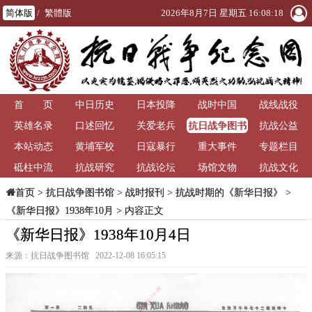
简体版
/
繁體版
2026年8月7日 星期五 16:08:19
首 页
中日历史
日本投降
战时中国
战线战役
抗日战争图书
英雄名录
口述回忆
关爱老兵
抗战公益
馆
本站动态
黄埔军校
日寇暴行
重大事件
专题栏目
砥柱中流
抗战研究
抗战论坛
场馆文物
抗战文化
>
抗日战争图书馆
>
战时报刊
>
抗战时期的《新华日报》
>
首页
《新华日报》1938年10月
> 内容正文
《新华日报》1938年10月4日
来源：抗日战争图书馆 2022-12-08 16:05:15