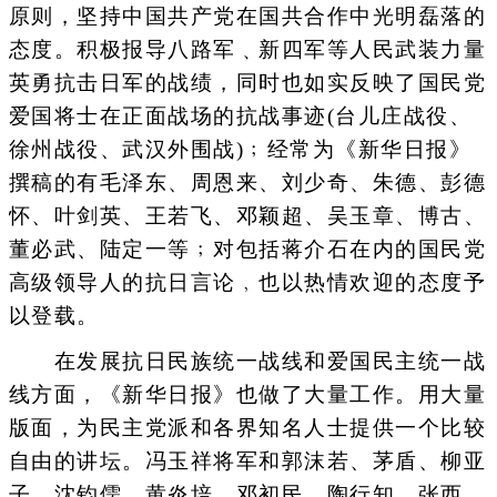
原则，坚持中国共产党在国共合作中光明磊落的
态度。积极报导八路军﹑新四军等人民武装力量
英勇抗击日军的战绩，同时也如实反映了国民党
爱国将士在正面战场的抗战事迹(台儿庄战役、
徐州战役、武汉外围战)﹔经常为《新华日报》
撰稿的有毛泽东、周恩来、刘少奇、朱德、彭德
怀、叶剑英、王若飞、邓颖超、吴玉章、博古、
董必武、陆定一等﹔对包括蒋介石在内的国民党
高级领导人的抗日言论﹐也以热情欢迎的态度予
以登载。
在发展抗日民族统一战线和爱国民主统一战
线方面，《新华日报》也做了大量工作。用大量
版面，为民主党派和各界知名人士提供一个比较
自由的讲坛。冯玉祥将军和郭沫若、茅盾、柳亚
子、沈钧儒、黄炎培、邓初民、陶行知、张西