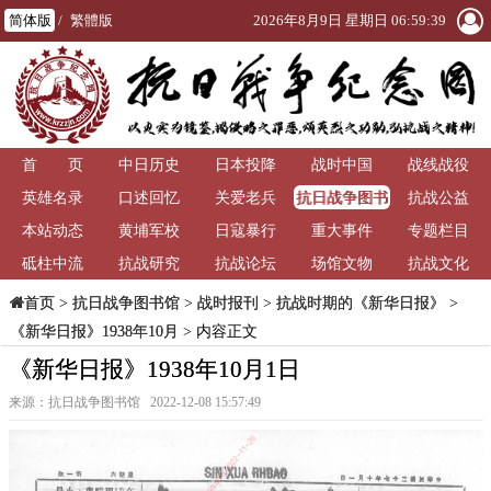
简体版
/
繁體版
2026年8月9日 星期日 06:59:40
首 页
中日历史
日本投降
战时中国
战线战役
抗日战争图书
英雄名录
口述回忆
关爱老兵
抗战公益
馆
本站动态
黄埔军校
日寇暴行
重大事件
专题栏目
砥柱中流
抗战研究
抗战论坛
场馆文物
抗战文化
>
抗日战争图书馆
>
战时报刊
>
抗战时期的《新华日报》
>
首页
《新华日报》1938年10月
> 内容正文
《新华日报》1938年10月1日
来源：抗日战争图书馆 2022-12-08 15:57:49