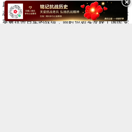
✕
原则，坚持中国共产党在国共合作中光明磊落的
态度。积极报导八路军﹑新四军等人民武装力量
英勇抗击日军的战绩，同时也如实反映了国民党
爱国将士在正面战场的抗战事迹(台儿庄战役、
徐州战役、武汉外围战)﹔经常为《新华日报》
撰稿的有毛泽东、周恩来、刘少奇、朱德、彭德
怀、叶剑英、王若飞、邓颖超、吴玉章、博古、
董必武、陆定一等﹔对包括蒋介石在内的国民党
高级领导人的抗日言论﹐也以热情欢迎的态度予
以登载。
在发展抗日民族统一战线和爱国民主统一战
线方面，《新华日报》也做了大量工作。用大量
版面，为民主党派和各界知名人士提供一个比较
自由的讲坛。冯玉祥将军和郭沫若、茅盾、柳亚
子、沈钧儒、黄炎培、邓初民、陶行知、张西