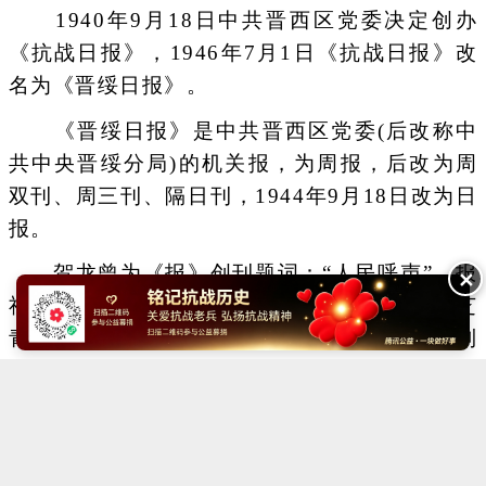
1940年9月18日中共晋西区党委决定创办
《抗战日报》，1946年7月1日《抗战日报》改
名为《晋绥日报》。
《晋绥日报》是中共晋西区党委(后改称中
共中央晋绥分局)的机关报，为周报，后改为周
双刊、周三刊、隔日刊，1944年9月18日改为日
报。
贺龙曾为《报》创刊题词：“人民呼声”。报
✕
社先后由赵石宾、廖井丹、周文、郝德青、常芝
青(常守廉)等担任社长和总编辑。报社从创刊到
终刊，先后出版了2127期。该报1949年5月1 日
停刊。
Copyright ©2014-2023 krzzjn.com All Rights Reserved