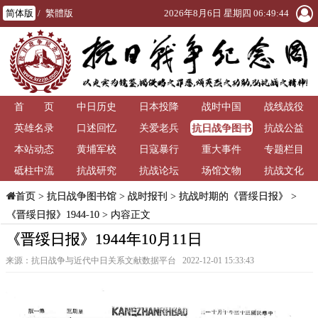
简体版
/
繁體版
2026年8月6日 星期四 06:49:45
首 页
中日历史
日本投降
战时中国
战线战役
抗日战争图书
英雄名录
口述回忆
关爱老兵
抗战公益
馆
本站动态
黄埔军校
日寇暴行
重大事件
专题栏目
砥柱中流
抗战研究
抗战论坛
场馆文物
抗战文化
>
抗日战争图书馆
>
战时报刊
>
抗战时期的《晋绥日报》
>
首页
《晋绥日报》1944-10
> 内容正文
《晋绥日报》1944年10月11日
来源：抗日战争与近代中日关系文献数据平台 2022-12-01 15:33:43