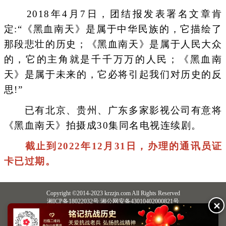
2018年4月7日，团结报发表署名文章肯
定:“《黑血南天》是属于中华民族的，它描绘了
那段悲壮的历史；《黑血南天》是属于人民大众
的，它的主角就是千千万万的人民；《黑血南
天》是属于未来的，它必将引起我们对历史的反
思!”
已有北京、贵州、广东多家影视公司有意将
《黑血南天》拍摄成30集同名电视连续剧。
截止到2022年12月31日，办理的通讯员证
卡已过期。
Copyright ©2014-2023 krzzjn.com All Rights Reserved
湘ICP备18022032号 湘公网安备43010402000821号
✕
中央网信办违法和不良信息举报中心
长沙市互联网违法和不良信息举报中心
不良信息举报电话：0731-85531328 19198230121（微信同号）
纠错电话：18182129125 15116420702