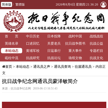
简体版
/
繁體版
2026年8月6日 星期四 21:36:21
首 页
中日历史
日本投降
战时中国
战线战役
英雄名录
口述回忆
关爱老兵
抗日战争图书
抗战公益
本站动态
黄埔军校
日寇暴行
重大事件
馆
专题栏目
砥柱中流
抗战研究
抗战论坛
场馆文物
抗战文化
>
本站动态
>
通讯员之声
>
通讯员查询
>
往届通讯员
> 内容正
首页
文
抗日战争纪念网通讯员蒙泽敏简介
来源：抗日战争纪念网 2019-06-13 16:51:43