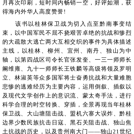
月再次印刷，短时间内畅销一空，好评如潮，获
得海内外华人高度赞誉!
该书以桂林保卫战为切入点至黔南事变结
束，以中国军民不屈不挠艰苦卓绝的抗战和惨烈
的大疏散大逃亡两大互相交织的事件为具体描述
主线，以桂林、柳州、宜州、南丹、独山为中
轴，以第四战区司令长官张发奎、一三一师师长
阚维雍、九十一师师长王铁麟等高级将领及罗明
立、林淑英等众多国军将士奋勇抗战和大量难胞
悲惨的逃难经历为主要内容，运用倒叙、插叙以
及现代文学创作上的意识流、蒙太奇手法，进行
科学合理的时空转换、穿插，全景再现当年桂林
保卫战、大山塘阻击战、盟机六寨大误炸、黔桂
边界少数民族抗击日寇、黑石关阻击战、独山焦
土抗战的历史，以及贵州南大门——独山21世纪