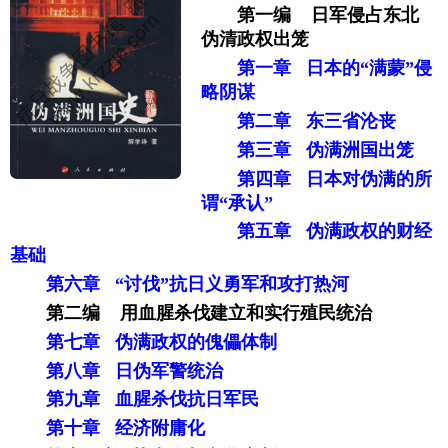
第一编 日军侵占东北
伪清政权出笼
第一章 日本的“满蒙”侵
略阴谋
第二章 东三省沦丧
第三章 伪满洲国出笼
第四章 日本对伪满的所
谓“承认”
第五章 伪满政权的财经
基础
第六章 “讨伐”抗日义勇军和攻打热河
第二编 用血腥杀伐建立和实行殖民统治
第七章 伪满政权的傀儡体制
第八章 日伪军警统治
第九章 血腥杀伐抗日军民
第十章 经济附庸化