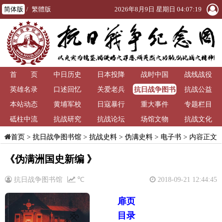
简体版
/
繁體版
2026年8月9日 星期日 04:07:19
首 页
中日历史
日本投降
战时中国
战线战役
抗日战争图书
英雄名录
口述回忆
关爱老兵
抗战公益
馆
本站动态
黄埔军校
日寇暴行
重大事件
专题栏目
砥柱中流
抗战研究
抗战论坛
场馆文物
抗战文化
>
抗日战争图书馆
>
抗战史料
>
伪满史料
>
电子书
> 内容正文
首页
《伪满洲国史新编 》
抗日战争图书馆
℃
2018-09-21 12:44:45
扉页
目录