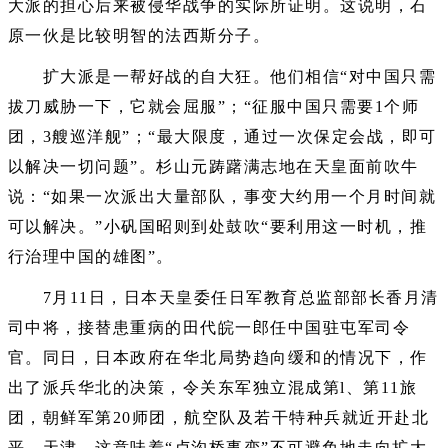
大派的担心后来被侵华战争的实际所证明。这说明，石
原一伙是比较明智的法西斯分子。
扩大派是一帮好战的自大狂。他们相信“对中国只需
拔刀威胁一下，它就会屈服”；“征服中国只需要1个师
团，3艘巡洋舰”；“最大限度，通过一次保定会战，即可
以解决一切问题”。杉山元踌躇满志地在天皇面前吹牛
说：“如果一次派出大量部队，事变大约用一个月时间就
可以解决。”小矾国昭则到处鼓吹“要利用这一时机，推
行治理中国的雄图”。
7月11日，日本天皇委任日军教育总监部部长香月清
司中将，接替患重病的田代皖一郎任中国驻屯军司令
官。同日，日本政府在华北局势趋向缓和的情况下，作
出了派兵华北的决策，令关东军独立混成第l、第11旅
团，朝鲜军第20师团，航空队及若干特种兵就近开赴北
平、天津。这意味着“卢沟桥事变”不可避免地走向扩大