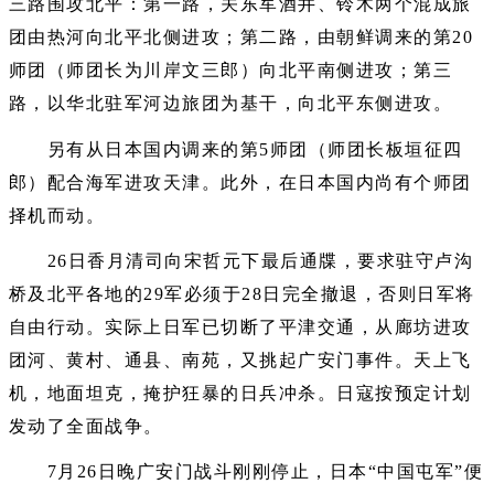
三路围攻北平：第一路，关东军酒井、铃木两个混成旅
团由热河向北平北侧进攻；第二路，由朝鲜调来的第20
师团（师团长为川岸文三郎）向北平南侧进攻；第三
路，以华北驻军河边旅团为基干，向北平东侧进攻。
另有从日本国内调来的第5师团（师团长板垣征四
郎）配合海军进攻天津。此外，在日本国内尚有个师团
择机而动。
26日香月清司向宋哲元下最后通牒，要求驻守卢沟
桥及北平各地的29军必须于28日完全撤退，否则日军将
自由行动。实际上日军已切断了平津交通，从廊坊进攻
团河、黄村、通县、南苑，又挑起广安门事件。天上飞
机，地面坦克，掩护狂暴的日兵冲杀。日寇按预定计划
发动了全面战争。
7月26日晚广安门战斗刚刚停止，日本“中国屯军”便