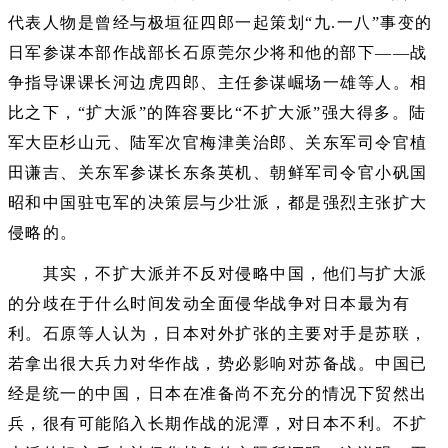
代表人物是曾经与极垣征四郎一起策划“九.一八”事变的
日军参谋本部作战部长石原莞尔少将和他的部下——战
争指导课课长河边虎四郎、主任参谋崛场一雄等人。相
比之下，“扩大派”的阵容要比“不扩大派”强大得多。陆
军大臣杉山元、陆军次官梅津美治郎、关东军司令官植
田谦吉、关东军参谋长东条英机、朝鲜军司令官小矾国
昭和中国驻屯军的决策层与少壮派，都是强烈主张扩大
侵略的。
其实，不扩大派并不反对侵略中国，他们与扩大派
的分歧在于什么时间发动全面侵华战争对日本最为有
利。石原等人认为，日本对外扩张的主要对手是苏联，
若拿出很大兵力对华作战，势必影响对苏备战。中国已
经是统一的中国，日本在准备尚不充分的情况下贸然出
兵，很有可能陷入长期作战的泥潭，对日本不利。不扩