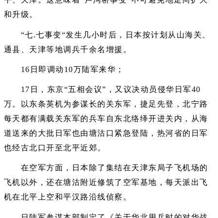
和升级。
“七.七事变“发生几小时后，日本按计划从山海关、
通县、天津等地调兵千余名增援。
16日即调动10万陆军来华；
17日，东京“五相会议”，又议决动员侵华日军40
万。以东条英机为参谋长的关东军，捷足先登，北宁路
每天都有满载关东军的兵车自东北络绎开进关内，从海
道送来的大批日军也由塘沽口紧急登陆，热河省的日军
也经古北口开至北平近郊。
在空军方面，日本除了集结在天津东局子飞机场的
飞机以外，还在塘沽附近修筑了空军基地，每天派出飞
机在北平上空和平汉路沿线侦察。
日陆军参谋本部制定了《关于华北用兵时的对华战