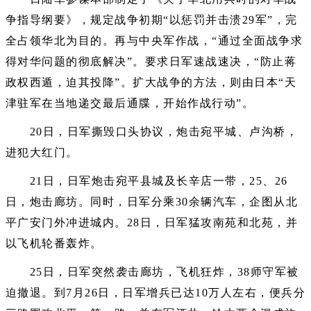
争指导纲要》，规定战争初期“以惩罚并击溃29军”，完
全占领华北为目的。再与中央军作战，“通过全面战争求
得对华问题的彻底解决”。要求日军速战速决，“防止蒋
政权西遁，迫其投降”。扩大战争的方法，则由日本“天
津驻军在当地递交最后通牒，开始作战行动”。
20日，日军撕毁口头协议，炮击宛平城、卢沟桥，
进犯大红门。
21日，日军炮击宛平县城及长辛店一带，25、26
日，炮击廊坊。同时，日军分乘30余辆汽车，企图从北
平广安门外冲进城内。28日，日军猛攻南苑和北苑，并
以飞机轮番轰炸。
25日，日军突然袭击廊坊，飞机狂炸，38师守军被
迫撤退。到7月26日，日军增兵已达10万人左右，便兵分