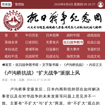
简体版
/
繁體版
2026年8月6日 星期四 09:26:57
首 页
中日历史
日本投降
战时中国
战线战役
抗日战争图书
英雄名录
口述回忆
关爱老兵
抗战公益
馆
本站动态
黄埔军校
日寇暴行
重大事件
专题栏目
砥柱中流
抗战研究
抗战论坛
场馆文物
抗战文化
>
抗日战争图书馆
>
文字版书籍
>
《卢沟桥抗战》
> 内容正文
首页
《卢沟桥抗战》“扩大战争”派据上风
来源：作者：高鹏 2016-12-17 11:26:39
卢沟桥事变爆发后，日本内阁和统帅部在如何解决
事变以及在对华战争的未来发展等问题上意见并不一
致。主要有“不扩大”与“扩大”两派。持“不扩大”观点的