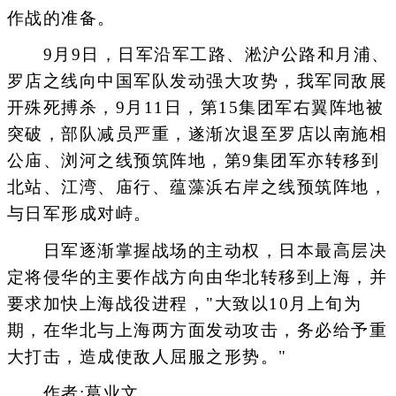
作战的准备。
9月9日，日军沿军工路、淞沪公路和月浦、
罗店之线向中国军队发动强大攻势，我军同敌展
开殊死搏杀，9月11日，第15集团军右翼阵地被
突破，部队减员严重，遂渐次退至罗店以南施相
公庙、浏河之线预筑阵地，第9集团军亦转移到
北站、江湾、庙行、蕴藻浜右岸之线预筑阵地，
与日军形成对峙。
日军逐渐掌握战场的主动权，日本最高层决
定将侵华的主要作战方向由华北转移到上海，并
要求加快上海战役进程，"大致以10月上旬为
期，在华北与上海两方面发动攻击，务必给予重
大打击，造成使敌人屈服之形势。"
作者:葛业文