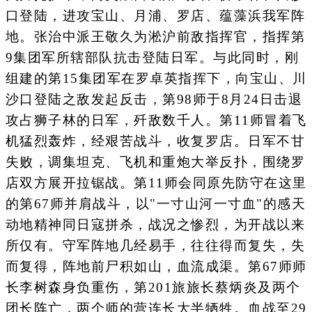
口登陆，进攻宝山、月浦、罗店、蕴藻浜我军阵
地。张治中派王敬久为淞沪前敌指挥官，指挥第
9集团军所辖部队抗击登陆日军。与此同时，刚
组建的第15集团军在罗卓英指挥下，向宝山、川
沙口登陆之敌发起反击，第98师于8月24日击退
攻占狮子林的日军，歼敌数千人。第11师冒着飞
机猛烈轰炸，经艰苦战斗，收复罗店。日军不甘
失败，调集坦克、飞机和重炮大举反扑，围绕罗
店双方展开拉锯战。第11师会同原先防守在这里
的第67师并肩战斗，以"一寸山河一寸血"的感天
动地精神同日寇拼杀，战况之惨烈，为开战以来
所仅有。守军阵地几经易手，往往得而复失，失
而复得，阵地前尸积如山，血流成渠。第67师师
长李树森身负重伤，第201旅旅长蔡炳炎及两个
团长阵亡，两个师的营连长大半牺牲。血战至29