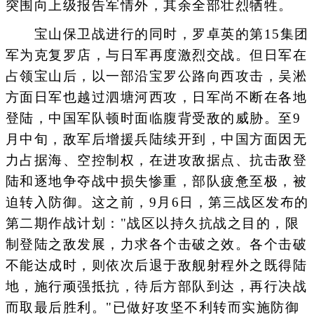
突围向上级报告军情外，其余全部壮烈牺牲。
宝山保卫战进行的同时，罗卓英的第15集团
军为克复罗店，与日军再度激烈交战。但日军在
占领宝山后，以一部沿宝罗公路向西攻击，吴淞
方面日军也越过泗塘河西攻，日军尚不断在各地
登陆，中国军队顿时面临腹背受敌的威胁。至9
月中旬，敌军后增援兵陆续开到，中国方面因无
力占据海、空控制权，在进攻敌据点、抗击敌登
陆和逐地争夺战中损失惨重，部队疲惫至极，被
迫转入防御。这之前，9月6日，第三战区发布的
第二期作战计划："战区以持久抗战之目的，限
制登陆之敌发展，力求各个击破之效。各个击破
不能达成时，则依次后退于敌舰射程外之既得陆
地，施行顽强抵抗，待后方部队到达，再行决战
而取最后胜利。"已做好攻坚不利转而实施防御