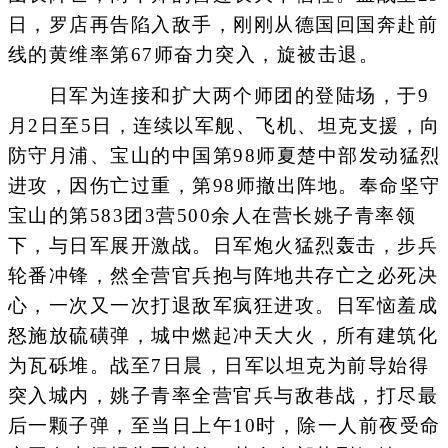
日，罗店再告陷入敌手，刚刚从德国回国奔赴前
线的黄维率第67师奋力突入，旋被击退。
日军为连接和扩大两个师团的登陆场，于9
月2日至5日，连续以军舰、飞机、坦克支援，向
防守月浦、宝山的中国第98师夏楚中部发动猛烈
进攻，因伤亡过重，第98师撤出阵地。奉命坚守
宝山的第583团3营500余人在营长姚子青率领
下，与日军展开激战。日军炮火猛烈轰击，步兵
轮番冲锋，然全营官兵抱与阵地共存亡之必死决
心，一次又一次打退敌军疯狂进攻。日军恼羞成
怒施放硫磺弹，城中燃起冲天大火，所有建筑化
为瓦砾堆。战至7日晨，日军以坦克为前导始得
突入城内，姚子青率全营官兵与敌巷战，打尽最
后一颗子弹，至当日上午10时，除一人前夜受命