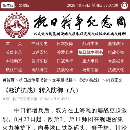
简体版
/
繁體版
2026年8月9日 星期日 08:07:30
首 页
中日历史
日本投降
战时中国
战线战役
抗日战争图书
英雄名录
口述回忆
关爱老兵
抗战公益
馆
本站动态
黄埔军校
日寇暴行
重大事件
专题栏目
砥柱中流
抗战研究
抗战论坛
场馆文物
抗战文化
>
抗日战争图书馆
>
文字版书籍
>
《淞沪抗战》
> 内容正文
首页
《淞沪抗战》转入防御（八）
来源：抗日战争图书馆 2018-12-05 09:43:51
中日都增兵后，双方在上海滩的鏖战更趋激
烈。8月23日起，敌第3、第11师团在舰炮密集
火力掩护下，向吴淞口铁路码头、狮子林、川沙