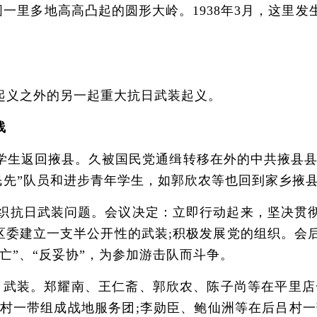
一里多地高高凸起的圆形大岭。1938年3月，这里发
义之外的另一起重大抗日武装起义。
线
返回掖县。久被国民党通缉转移在外的中共掖县县委
民先”队员和进步青年学生，如郭欣农等也回到家乡掖
组织抗日武装问题。会议决定：立即行动起来，坚决贯
分区委建立一支半公开性的武装;积极发展党的组织。会
亡”、“反妥协”，为参加游击队而斗争。
装。郑耀南、王仁斋、郭欣农、陈子尚等在平里店一
由村一带组成战地服务团;李勋臣、鲍仙洲等在后吕村一