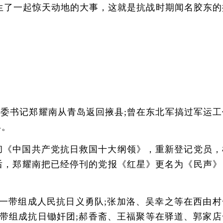
生了一起惊天动地的大事，这就是抗战时期闻名胶东的
书记郑耀南从青岛返回掖县;曾在东北军搞过军运工
县。
彻《中国共产党抗日救国十大纲领》，重新登记党员，
后，郑耀南把已经停刊的党报《红星》更名为《民声》
带组成人民抗日义勇队;张加洛、吴幸之等在西由村
带组成抗日锄奸团;郝香斋、王福聚等在驿道、郭家店