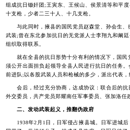
组成抗日锄奸团;王寅东、王候山、侯景清等和平
十支枪，少者二三十人、十几支枪。
与此同时，掖县的国民党员赵森堂、孙会生、徐志
武装;曾在东北参加抗日的无党派人士李翔九和阚
组织取得联系。
就在全县的抗日形势十分有利的情况下，国民党掖
须公开出面担负起领导全县人民进行抗日的任务。
前进队;以各股武装人员和枪械的多少，派出代表
会后，经过充分协商，达成协议：联合后的抗日武
外交委员，共产党员郑耀南任军事委员、张加洛任
二、发动武装起义，推翻伪政府
1938年2月1日，日军侵占掖县城。日军进城