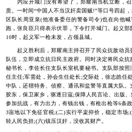
内应开城门没有希望了，郑耀南当机立断，召开
质。一时间“中国人不当汉奸卖国贼!”等口号四
区队长周亚泉(他准备委任的警备司令)也在向他
跑，张良臣只得表示伏罪，下令打开城门。起义部
10时，起义军一枪未发，占领县城。
起义胜利后，郑耀南主持召开了民众抗敌动员委
队伍，立即成立抗日民主政府。同时决定将民众抗
秘书长，李佐长任支队长室机要秘书。支队部按照旧
任主任;军需处，孙会生任处长;交际处，徐志皓任
中队，还辖特务、侦察、通讯和盐警等直属大队。
胶东，保卫家乡，驱逐日寇;保障人民言论、出版、
参加抗战，有力出力，有钱出钱，有枪出枪等6条
3亩地以下免征官税;(二)实行平粜抑价，稳定市场
轻人民负担;(六)镇压汉奸，没收其财产。