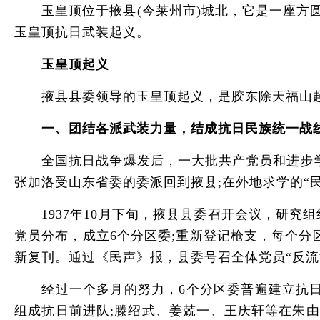
玉皇顶位于掖县(今莱州市)城北，它是一座方圆
玉皇顶抗日武装起义。
玉皇顶起义
掖县县委领导的玉皇顶起义，是胶东除天福山起
一、团结各派武装力量，结成抗日民族统一战
全国抗日战争爆发后，一大批共产党员和进步学生
张加洛受山东省委的委派回到掖县;在外地求学的“
1937年10月下旬，掖县县委召开会议，研究
党员分布，成立6个分区委;重新登记枪支，每个
新复刊。通过《民声》报，县委号召全体党员“反流
经过一个多月的努力，6个分区委普遍建立抗日武
组成抗日前进队;滕绍武、姜兢一、王庆轩等在朱