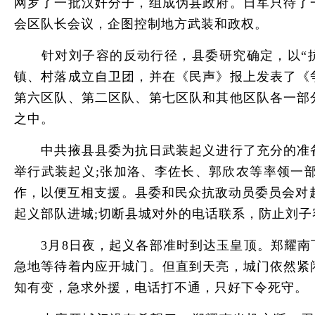
网罗了一批汉奸分子，组成伪县政府。日军只待了
会区队长会议，企图控制地方武装和政权。
针对刘子容的反动行径，县委研究确定，以“抗
镇、村落成立自卫团，并在《民声》报上发表了《
第六区队、第二区队、第七区队和其他区队各一部
之中。
中共掖县县委为抗日武装起义进行了充分的准备
举行武装起义;张加洛、李佐长、郭欣农等率领一
作，以便互相支援。县委和民众抗敌动员委员会对
起义部队进城;切断县城对外的电话联系，防止刘子
3月8日夜，起义各部准时到达玉皇顶。郑耀南下
急地等待着内应开城门。但直到天亮，城门依然紧
知有变，急求外援，电话打不通，只好下令死守。