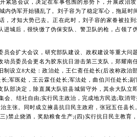
紧急会议，决定在军事包围的形势下，开展政治攻
起，城内伪军开始骚乱了。刘子容为了稳定军心，拖延时
喊话，才知大势已去。正在此时，刘子容的家眷被拉
队进城后，很快缴了伪保安队、警卫队的枪，占领了
员会扩大会议，研究部队建设、政权建设等重大问题
敌动员委员会更名为胶东抗日游击第三支队，郑耀南
制设立8大处：政治处，王仁斋任处长(后改称政治部
处长;军医处，王云霖任处长;军法处，曲伯川任处长;
支队部决定，除直属大队驻县城留守外，其余大队立
集会、结社自由;实行民主政治，完成地方民选;取消苛
政治主张。同时成立掖县抗日民主政府，张冠五任县长。
;(三)禁止烧酒，奖励粮食生产;(四)实行抗日民主教