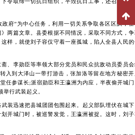
，下令取缔一切抗日组织，平毁抗日工事，还召开大区
政府”为中心任务，利用一切关系争取各区区队，在
纲》两篇文章。县委根据不同情况，采取不同方式，争
。这样，就使刘子容仅守着一座孤城，陷人全县人民的
斋、李勋臣等率领大部分党员和民众抗敌动员委员会
伍转入到大泽山一带打游击，张加洛等留在地方秘密开
堂任参谋长;派宿勋臣和王瀛洲为内应，半夜偷开城门
皇顶举行武装起义。
武装迅速把县城团团包围起来。起义部队埋伏在城下
计划开城门时，被巡警发觉，王瀛洲被捉。这时，刘子