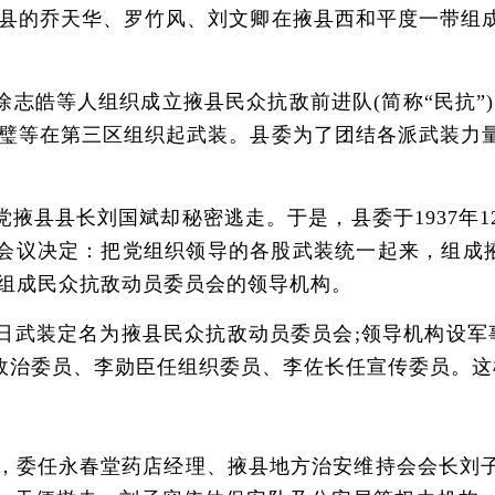
度县的乔天华、罗竹风、刘文卿在掖县西和平度一带组
皓等人组织成立掖县民众抗敌前进队(简称“民抗”)
廷璧等在第三区组织起武装。县委为了团结各派武装力
县县长刘国斌却秘密逃走。于是，县委于1937年1
会议决定：把党组织领导的各股武装统一起来，组成掖县
，组成民众抗敌动员委员会的领导机构。
装定名为掖县民众抗敌动员委员会;领导机构设军事
政治委员、李勋臣任组织委员、李佐长任宣传委员。这
后，委任永春堂药店经理、掖县地方治安维持会会长刘