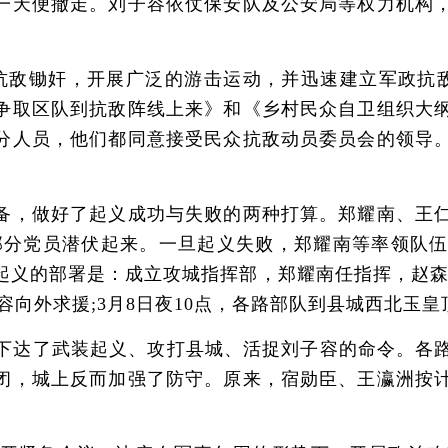
一天便撤走。刘子容依仗保安队及公安局等权力机构
敌锄奸，开展广泛的游击运动，并迅速建立军政抗敌
争取区队到抗敌阵线上来》和《乡村民众自卫组织大
分人员，他们都同意接受民众抗敌动员委员会的领导
，做好了起义成功与失败的两种打算。郑耀南、王仁
部分党员潜伏起来。一旦起义失败，郑耀南等率领队
起义的部署是：成立攻城指挥部，郑耀南任指挥，赵森
容向外求援;3月8日夜10点，各路部队到县城西北玉
达了武装起义、攻打县城、活捉刘子容的命令。各路
闭，城上反而加强了防守。原来，宿勋臣、王瀛洲按