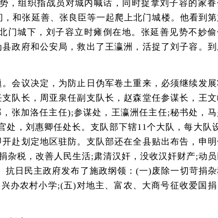
势，组织指战员对城内喊话，同时捉拿刘子容的家眷
间，和张延善、张良臣等一起爬上北门城楼。他看到第
到北门城下，刘子容立时瘫倒在地。张延善见势不妙偷
伪县政府和公安局，救出了王瀛洲，活捉了刘子容。到
。会议决定，为防止日伪军卷土重来，必须继续发展
任支队长，周亚泉任副支队长，赵森堂任参谋长，王文
，张加洛任主任);参谋处，王瀛洲任主任;秘书处，马
副官处，刘惠卿任处长。支队部下辖11个大队，每大队
即开赴划定地区驻防。支队部还在全县贴出布告，申明
捐杂税，改善人民生活;肃清汉奸，没收汉奸财产;动员
抗日民主政府发布了施政纲领：(一)废除一切苛捐杂
育，兴办农村小学;(五)对地主、富农、大商号征收爱国