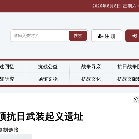
2026年8月8日 星期六 03
搜索
注 册
述回忆
抗战公益
战争寻亲
抗日战争
战研究
场馆文物
抗战文化
抗战文献
分
顶抗日武装起义遗址
复制链接