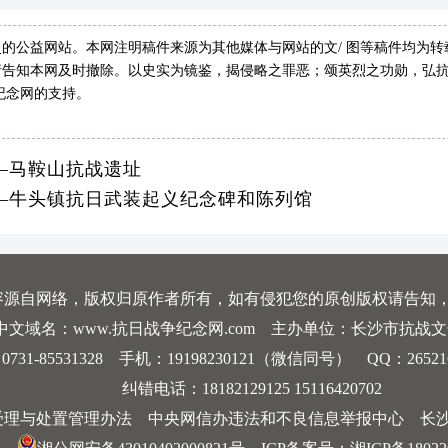
的公益网站。本网注明稿件来源为其他媒体与网站的文/ 图等稿件均为
告知本网及时撤除。以史实为镜鉴，揭侵略之罪恶；颂英烈之功勋，弘抗
纪念网的支持。
—马鞍山抗战遗址
—牛头镇抗日武装起义纪念碑和陈列馆
容源自网络，版权归原作者所有，如有侵犯您的原创版权请告知
中文域名：www.抗日战争纪念网.com 主办单位：长沙市抗战
-85531328 手机：19198230121（微信同号） QQ：2652168198
纠错电话：18182129125 15116420702
受理与处置管理办法
中央网信办违法和不良信息举报中心
长