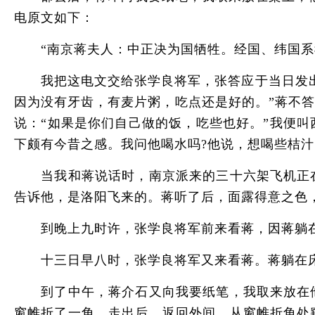
电原文如下：
“南京蒋夫人：中正决为国牺牲。经国、纬国系
我把这电文交给张学良将军，张答应于当日发出。
因为没有牙齿，有麦片粥，吃点还是好的。”蒋不
说：“如果是你们自己做的饭，吃些也好。”我便
下颇有今昔之感。我问他喝水吗?他说，想喝些桔
当我和蒋说话时，南京派来的三十六架飞机正在
告诉他，是洛阳飞来的。蒋听了后，面露得意之色，
到晚上九时许，张学良将军前来看蒋，因蒋躺在
十三日早八时，张学良将军又来看蒋。蒋躺在床
到了中午，蒋介石又向我要纸笔，我取来放在他
窗帷折了一角。走出后，返回外间，从窗帷折角处