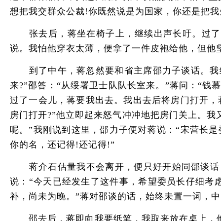
想把我交群众公裁!你既然说是为国家，你还是把
张去后，蒋坐在椅子上，继续出声长吁。过了一
说。我怕他穿衣太薄，便拿了一件皮袍给他，但他
到了中午，蒋忽然要和省主席邵力子谈话。我经
来?”邵答：“从绥署卫士队队长室来。”蒋问：“钱
过了一会儿，蒋要我出去。我出去后将房门打开，
房门打开?”他立即起来怒气冲冲地把房门关上。
呢。”我刚说到这里，邵力子便对蒋说：“宋营长是
你的名，还记得!还记得!”
蒋介石估量我不会离开，便只好开始同邵谈话，他
说：“今天已经发生了这件事，希望委员长仔细考
补，尚未为晚。”蒋对邵谈的话，始终未置一词，中
邵去后，蒋即向我要纸笔，我取来放在桌上，他默