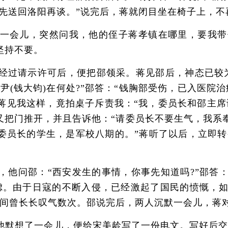
我先送回洛阳再谈。”说完后，蒋就闭目坐在椅子上，
会儿，突然问我，他的侄子蒋孝镇在哪里，要我带
坚持不要。
过请示许可后，便把邵领采。蒋见邵后，神态已较为
慕尹(钱大钧)在何处?”邵答：“钱胸部受伤，已入医
蒋见我这样，竟拍桌子斥责我：“我，委员长和邵主席
我又把门推开，并且告诉他：“请委员长不要生气，我系
委员长的学生，是军校八期的。”蒋听了以后，立即转
问邵：“西安发生的事情，你事先知道吗?”邵答：
虑。由于日寇的不断入侵，已经激起了国民的愤慨，
间曾长长叹气数次。邵说完后，两人沉默一会儿，蒋对
想了一会儿，便给宋美龄写了一份电文。写好后交给我