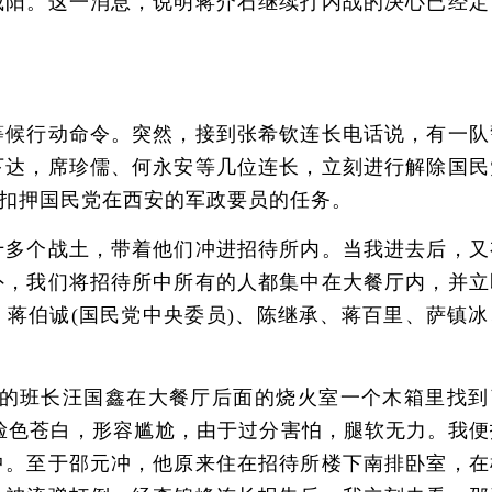
咸阳。这一消息，说明蒋介石继续打内战的决心已经定
候行动命令。突然，接到张希钦连长电话说，有一队
下达，席珍儒、何永安等几位连长，立刻进行解除国民
扣押国民党在西安的军政要员的任务。
多个战土，带着他们冲进招待所内。当我进去后，又
外，我们将招待所中所有的人都集中在大餐厅内，并立
蒋伯诚(国民党中央委员)、陈继承、蒋百里、萨镇冰
的班长汪国鑫在大餐厅后面的烧火室一个木箱里找到
脸色苍白，形容尴尬，由于过分害怕，腿软无力。我便
中。至于邵元冲，他原来住在招待所楼下南排卧室，在