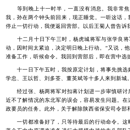
等到晚上十一时半，一直没有消息。我非常焦急
我，孙在两个钟头前回来，现正睡觉。一听这话，
停止一切行动，我便返回营部。以后王菊人曾告诉
十二月十日下午三时，杨虎城将军与张学良将军进
动，因时间太紧迫，决定明日晚上行动。”又说，
准备工作，听候命令。我回到营部后，即在营中选
十一日下午五时，我按原定计划，将事先挑选好
学忠、王以哲、刘多荃、董英斌等十多人来到新城
经过张、杨两将军对扣蒋计划进一步审慎研讨后
近不了解情况的东北军的误会，容易发生问题。在
政要员的任务。此外，关于解除陕西省保安司令部
一切都准备好了，只等待最后的行动命令。这时