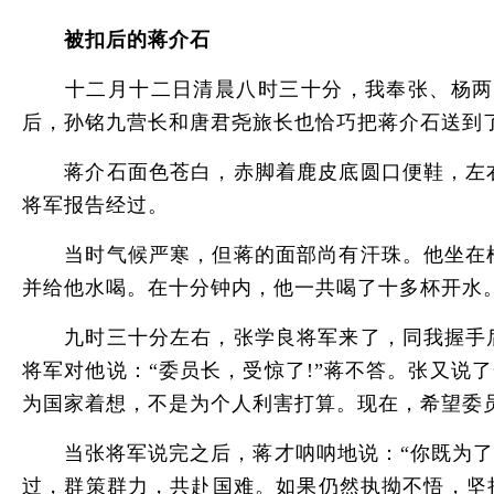
被扣后的蒋介石
十二月十二日清晨八时三十分，我奉张、杨两将
后，孙铭九营长和唐君尧旅长也恰巧把蒋介石送到
蒋介石面色苍白，赤脚着鹿皮底圆口便鞋，左右
将军报告经过。
当时气候严寒，但蒋的面部尚有汗珠。他坐在椅
并给他水喝。在十分钟内，他一共喝了十多杯开水。
九时三十分左右，张学良将军来了，同我握手后
将军对他说：“委员长，受惊了!”蒋不答。张又说
为国家着想，不是为个人利害打算。现在，希望委
当张将军说完之后，蒋才呐呐地说：“你既为了国
过，群策群力，共赴国难。如果仍然执拗不悟，坚