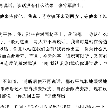
不再说话。谈话没有什么结果，张将军辞出。
他来侍候他。我说，蒋孝镇还未到西安，等他来了以
平静，我让邵坐在对面椅子上。蒋问邵：“你从什么
院治疗。”谈到这里，两人都不再说话。我当时是站在旁
谈话，你竟敢站在我们面前!我要你出去，你为什么又
奉命在此看守。而且，今天的事，谁都可以听，又何必
变态度笑着对我说：“噢!我认识你!我给你讲过话，也
“不知道。”蒋听后便不再说话。邵心平气和地缓缓地
如果政府还不想办法去抵抗，自然会酿成变故。现在设
邵说：“你先回去罢。”邵便辞出。
，并问：“是否可以发出?”我答：“让我请示一下。