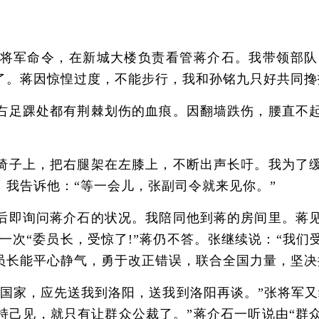
军命令，在新城大楼负责看管蒋介石。我带领部队
了。蒋因惊惶过度，不能步行，我和孙铭九只好共同搀
足踝处都有荆棘划伤的血痕。因翻墙跌伤，腰直不起
子上，把右腿架在左膝上，不断出声长吁。我为了缓
我告诉他：“等一会儿，张副司令就来见你。”
即询问蒋介石的状况。我陪同他到蒋的房间里。蒋见
了一次“委员长，受惊了!”蒋仍不答。张继续说：“我
员长能平心静气，勇于改正错误，联合全国力量，坚决
家，应先送我到洛阳，送我到洛阳再谈。”张将军又
持己见，就只有让群众公裁了。”蒋介石一听说由“群众