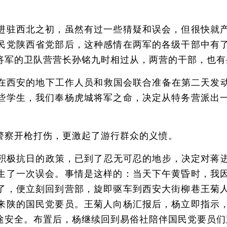
驻西北之初，虽然有过一些猜疑和误会，但很快就产
民党陕西省党部后，这种感情在两军的各级干部中有
将军的卫队营营长孙铭九时相过从，两营的干部，也有
安的地下工作人员和救国会联合准备在第二天发动全
些学生，我们奉杨虎城将军之命，决定从特务营派出
。
察开枪打伤，更激起了游行群众的义愤。
抗日的政策，已到了忍无可忍的地步，决定对蒋进行
生了一次误会。事情是这样的：当天下午黄昏时，我
了，便立刻回到营部，旋即驱车到西安大街柳巷王菊
来陕的国民党要员。王菊人向杨汇报后，杨立即指示
途安全。布置后，杨继续回到易俗社陪伴国民党要员们