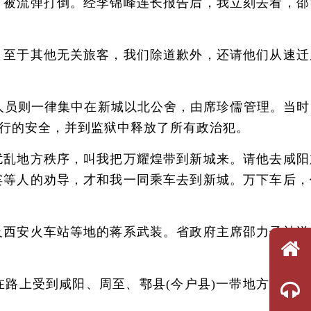
，被流弹打倒。经李锦峰连长报告后，我立刻去看，邵
至于其他无关旅客，我们除道歉外，还请他们从速迁
人员则一律集中在新城以北公舍，由席珍儒管理。当时
行的安全，并到监狱中释放了所有政治犯。
乱地方秩序，叫我把万耀煌带到新城来。请他去咸阳
宾等人的劝导，才和我一同乘车去到新城。万下车后，
西安火车站等地的蒋系武装。省政府主席邵力子被送
上受到咸阳、周至、鄠县(今户县)一带地方人民武