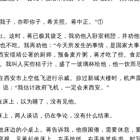
我子，亦即你子，希关照。蒋中正。”①
这时，蒋已极其疲乏，我劝他入卧室稍憩，并劝他吃
答也不吃。我再劝他：“今天所发生的事情，是国家大事
叫西安绥靖公署的厨师，预备麦片粥，蒋才吃了些。食后
汁。我叫人买些桔子汁，盛了一玻璃杯给他，他一饮而
西安市上空低飞进行示威。掠过新城大楼时，机声震
说：“我估计政府飞机，一定会来西安。”
床上，以为睡了，没有见他。
上，两人谈话，仍在争论，没有什么结果。
床边的小桌上。蒋告诉我，他很困倦，需要休息，要
窥视，见蒋起坐床上，左手按纸，右手执笔疾书，时