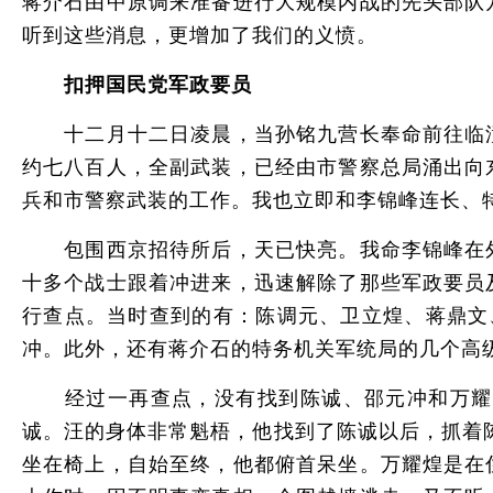
蒋介石由中原调来准备进行大规模内战的先头部队
听到这些消息，更增加了我们的义愤。
扣押国民党军政要员
十二月十二日凌晨，当孙铭九营长奉命前往临潼
约七八百人，全副武装，已经由市警察总局涌出向
兵和市警察武装的工作。我也立即和李锦峰连长、
包围西京招待所后，天已快亮。我命李锦峰在外
十多个战士跟着冲进来，迅速解除了那些军政要员
行查点。当时查到的有：陈调元、卫立煌、蒋鼎文
冲。此外，还有蒋介石的特务机关军统局的几个高
经过一再查点，没有找到陈诚、邵元冲和万耀煌
诚。汪的身体非常魁梧，他找到了陈诚以后，抓着
坐在椅上，自始至终，他都俯首呆坐。万耀煌是在