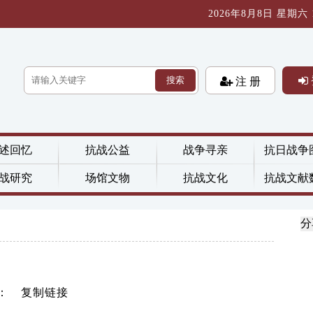
2026年8月8日 星期六 12
搜索
注 册
述回忆
抗战公益
战争寻亲
抗日战争
战研究
场馆文物
抗战文化
抗战文献
分
：
复制链接