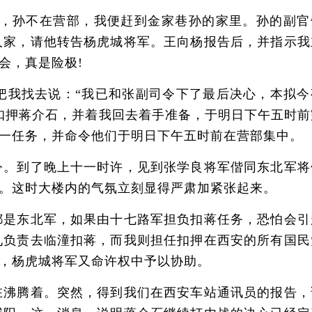
，孙不在营部，我便赶到金家巷孙的家里。孙的副官
人家，请他转告杨虎城将军。王向杨报告后，并指示我
会，真是险极!
我找去说：“我已和张副司令下了最后决心，本拟今
扣押蒋介石，并着我回去着手准备，于明日下午五时前
一任务，并命令他们于明日下午五时前在营部集中。
。到了晚上十一时许，见到张学良将军偕同东北军将
。这时大楼内的气氛立刻显得严肃加紧张起来。
是东北军，如果由十七路军担负扣蒋任务，恐怕会引
九负责去临潼扣蒋，而我则担任扣押在西安的所有国民
，杨虎城将军又命许权中予以协助。
沸腾着。突然，得到我们在西安车站通讯员的报告，