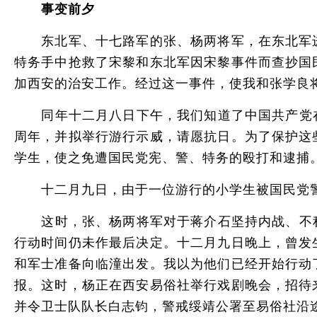
事变前夕
东北军、十七路军的张、杨两将军，在东北军进
特务手中抢救了宋黎和东北军因宋黎事件而查抄国
加西安的治安工作。经过这一事件，使我和张学良
同年十二月八日下午，我们知道了中国共产党在西
周年，并拟举行游行示威，请愿抗日。为了保护这
学生，使之免遭国民党宪、警、特务的殴打和逮捕
十二月九日，由于一位游行的小学生被国民党警
这时，张、杨两将军对于蒋介石坚持内战、不积极
行动时间仍未作最后决定。十二月九日晚上，曾发
和军士准备向临潼出发。我以为他们已经开始行动
报。这时，杨正在西安易俗社举行戏剧晚会，招待
并令卫士队队长白志钧，警戒绥靖公署至易俗社沿