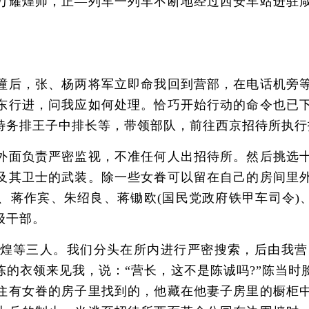
万耀煌师，正—列车一列车不断地经过西安车站进驻
后，张、杨两将军立即命我回到营部，在电话机旁等
东行进，问我应如何处理。恰巧开始行动的命令也已
特务排王子中排长等，带领部队，前往西京招待所执行
面负责严密监视，不准任何人出招待所。然后挑选十
及其卫士的武装。除一些女眷可以留在自己的房间里
、蒋作宾、朱绍良、蒋锄欧(国民党政府铁甲车司令)、
级干部。
等三人。我们分头在所内进行严密搜索，后由我营
陈的衣领来见我，说：“营长，这不是陈诚吗?”陈当时
住有女眷的房子里找到的，他藏在他妻子房里的橱柜