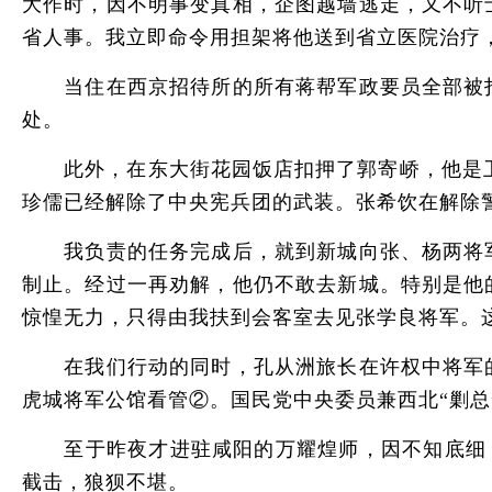
大作时，因不明事变真相，企图越墙逃走，又不听
省人事。我立即命令用担架将他送到省立医院治疗
当住在西京招待所的所有蒋帮军政要员全部被扣
处。
此外，在东大街花园饭店扣押了郭寄峤，他是卫立
珍儒已经解除了中央宪兵团的武装。张希饮在解除
我负责的任务完成后，就到新城向张、杨两将军
制止。经过一再劝解，他仍不敢去新城。特别是他
惊惶无力，只得由我扶到会客室去见张学良将军。
在我们行动的同时，孔从洲旅长在许权中将军的
虎城将军公馆看管②。国民党中央委员兼西北“剿总
至于昨夜才进驻咸阳的万耀煌师，因不知底细，听
截击，狼狈不堪。