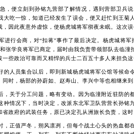
，便立刻到孙铭九营部了解情况，遇到营部卫兵说
我大吃一惊，知道已经发生了误会，便又赶忙到王菊
我，因此夜意外虚惊，使杨虎城将军彻夜未眠。这次误
行会商，对“扣蒋”事作了最后决定。杨虎城将军把
他和张学良将军已商定，届时由我负责带领部队去临潼
拔一些政治可靠而又精悍的兵士二百五十多人来担负这
的人员集合以后，即到新城杨虎城将军公馆等候命令
。同时，杨部的孙蔚如、赵寿山、李兴中等也相继来到
，关于分工问题，略有变动。因为临潼附近驻防的都
这种情况下，当时决定，改派东北军卫队营营长孙铭
和省政府的武装任务，原已决定孔从洲旅长负责，这时
，正值严冬，朔风凛冽，但每个战土心头的热血都在