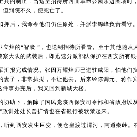
士兵的制止，当逃至招待所西面革命公园东边围墙时
，但到院不久，便死亡了。
押后，我命令他们仍住原处，并派李锦峰负责看守。
煌的“智囊 ”，也送到招待所看管。至于其他随从
警察大队的武装后，即迅速分派部队保护在西安所有银
汇报完成情况。张因万耀煌师已进驻咸阳，怕他们扰
的妻子，非常执拗，不让他去。后来经陈调元、蒋作
这件事办完后，我又回到新城大楼。
协助下，解除了国民党陕西保安司令部和省政府以及
”政训处处长曾扩情也在省银行被软禁起来。
到西安发生巨变，便仓皇渡过渭河，南遁秦岭。在路