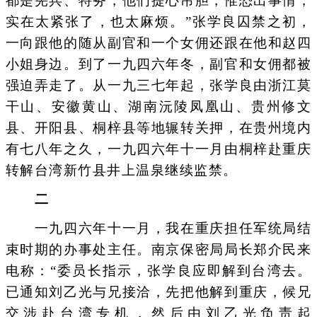
都是宪兵、特务，他们提心吊胆，惟恐出事情，
实在太紧张了，也太麻烦。”张学良囚禁之初，
一向跟他的随从副官和一个女佣还跟在他和赵四
小姐身边。到了一九四六年冬，副官和女佣都被
强迫弄走了。从一九三七年起，张学良由浙江莫
干山、安徽黄山、湖南沅陵凤凰山、贵州修文
县、开阳县、桐梓县等地辗转关押，在贵州境内
有七八年之久，一九四六年十一月由桐梓赴重庆
转解台湾新竹县井上温泉继续监禁。
二
一九四六年十一月，我在重庆担任军统局结
束时期的办事处主任。南京保密局局长郑介民来
电称：“委员长指示，张学良应即解到台湾去。
已通知刘乙光与兄接洽，先把他解到重庆，候兄
交涉赴台湾专机，然后由刘乙光负责起