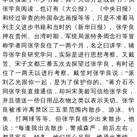
张学良阅读，也订有《大公报》、《中央日报》
和经过审查的外国杂志画报等等，只是不准看马
列主义进步书籍和当时的《新华日报》。张学良
押在贵州、台湾时期，军统局派特务周念行等冒
称学者同张学良住了一两个月，名之曰讲学，辅
导张学良研究学问，实际是进行思想考察。又戴
笠、宋子文都三番五次去探望过张学良，有时还
住了一两天以进行考察。戴笠对张学良说：“派
刘乙光跟你一起，是为了保护你的。”蒋介石不
同张学良直接通信，却叫宋美龄写信给张学良，
并且馈送一些日用品衣物之类以表示关切。张学
良被准许离禁区三五里范围内散步、游泳、钓
鱼、打网球等等。但张学良很少出来散步，他
说：“每逢我出去散步，警戒森严，前后左右，