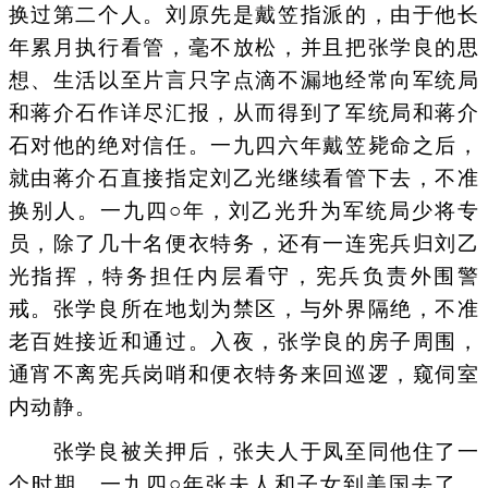
换过第二个人。刘原先是戴笠指派的，由于他长
年累月执行看管，毫不放松，并且把张学良的思
想、生活以至片言只字点滴不漏地经常向军统局
和蒋介石作详尽汇报，从而得到了军统局和蒋介
石对他的绝对信任。一九四六年戴笠毙命之后，
就由蒋介石直接指定刘乙光继续看管下去，不准
换别人。一九四○年，刘乙光升为军统局少将专
员，除了几十名便衣特务，还有一连宪兵归刘乙
光指挥，特务担任内层看守，宪兵负责外围警
戒。张学良所在地划为禁区，与外界隔绝，不准
老百姓接近和通过。入夜，张学良的房子周围，
通宵不离宪兵岗哨和便衣特务来回巡逻，窥伺室
内动静。
张学良被关押后，张夫人于凤至同他住了一
个时期。一九四○年张夫人和子女到美国去了，