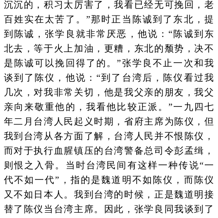
沉沉的，积习太厉害了，我看已经无可挽回，老
百姓实在太苦了。”那时正当陈诚到了东北，提
到陈诚，张学良就非常厌恶，他说：“陈诚到东
北去，等于火上加油，更糟，东北的颓势，决不
是陈诚可以挽回得了的。”张学良不止一次和我
谈到了陈仪，他说：“到了台湾后，陈仪看过我
几次，对我非常关切，他是我父亲的朋友，我父
亲向来敬重他的，我看他比较正派。”一九四七
年二月台湾人民起义时期，省府主席为陈仪，但
我到台湾从各方面了解，台湾人民并不恨陈仪，
而对于执行血腥镇压的台湾警备总司令彭孟缉，
则恨之入骨。当时台湾民间有这样一种传说“一
代不如一代”，指的是魏道明不如陈仪，而陈仪
又不如日本人。我到台湾的时候，正是魏道明接
替了陈仪当台湾主席。因此，张学良同我谈到了