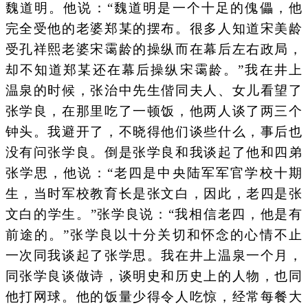
魏道明。他说：“魏道明是一个十足的傀儡，他
完全受他的老婆郑某的摆布。很多人知道宋美龄
受孔祥熙老婆宋霭龄的操纵而在幕后左右政局，
却不知道郑某还在幕后操纵宋霭龄。”我在井上
温泉的时候，张治中先生偕同夫人、女儿看望了
张学良，在那里吃了一顿饭，他两人谈了两三个
钟头。我避开了，不晓得他们谈些什么，事后也
没有问张学良。倒是张学良和我谈起了他和四弟
张学思，他说：“老四是中央陆军军官学校十期
生，当时军校教育长是张文白，因此，老四是张
文白的学生。”张学良说：“我相信老四，他是有
前途的。”张学良以十分关切和怀念的心情不止
一次同我谈起了张学思。我在井上温泉一个月，
同张学良谈做诗，谈明史和历史上的人物，也同
他打网球。他的饭量少得令人吃惊，经常每餐大