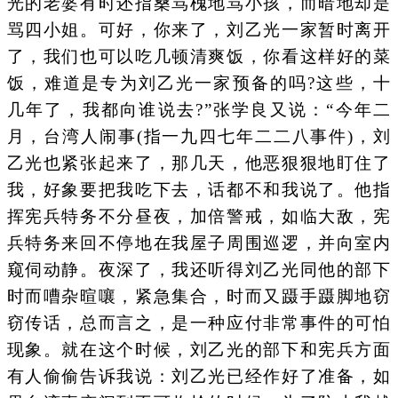
光的老婆有时还指桑骂槐地骂小孩，而暗地却是
骂四小姐。可好，你来了，刘乙光一家暂时离开
了，我们也可以吃几顿清爽饭，你看这样好的菜
饭，难道是专为刘乙光一家预备的吗?这些，十
几年了，我都向谁说去?”张学良又说：“今年二
月，台湾人闹事(指一九四七年二二八事件)，刘
乙光也紧张起来了，那几天，他恶狠狠地盯住了
我，好象要把我吃下去，话都不和我说了。他指
挥宪兵特务不分昼夜，加倍警戒，如临大敌，宪
兵特务来回不停地在我屋子周围巡逻，并向室内
窥伺动静。夜深了，我还听得刘乙光同他的部下
时而嘈杂暄嚷，紧急集合，时而又蹑手蹑脚地窃
窃传话，总而言之，是一种应付非常事件的可怕
现象。就在这个时候，刘乙光的部下和宪兵方面
有人偷偷告诉我说：刘乙光已经作好了准备，如