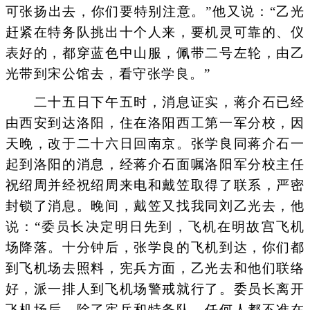
可张扬出去，你们要特别注意。”他又说：“乙光
赶紧在特务队挑出十个人来，要机灵可靠的、仪
表好的，都穿蓝色中山服，佩带二号左轮，由乙
光带到宋公馆去，看守张学良。”
二十五日下午五时，消息证实，蒋介石已经
由西安到达洛阳，住在洛阳西工第一军分校，因
天晚，改于二十六日回南京。张学良同蒋介石一
起到洛阳的消息，经蒋介石面嘱洛阳军分校主任
祝绍周并经祝绍周来电和戴笠取得了联系，严密
封锁了消息。晚间，戴笠又找我同刘乙光去，他
说：“委员长决定明日先到，飞机在明故宫飞机
场降落。十分钟后，张学良的飞机到达，你们都
到飞机场去照料，宪兵方面，乙光去和他们联络
好，派一排人到飞机场警戒就行了。委员长离开
飞机场后，除了宪兵和特务队，任何人都不准在