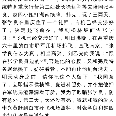
统特务重庆行营第二处处长徐远举等去陪同张学
良、赵四小姐打湖南纸牌、扑克，玩了三两天。
张学良在重庆住了一个礼拜，专机已经交涉好
了，决定起飞前夕，我到松林坡面告张学
良：“飞机已经交涉好了，明日拂晓，在离重庆
六十里的白市驿军用机场起飞，直飞南京。”张
学良信以为真，相当高兴。刘乙光向我说：“跟
在张学良身边的×副官是他的心腹，又和宪兵特
务厮混熟了，妨碍看管，不能再让他到台湾去，
明天动身之前，请你把这个人留下。”我同意
了，立即指示侯桢祥、庞进科照办，并令把他押
在军统局渣滓洞看守所。我为了欺骗张学良，防
有意外，第二天，天还没有亮，我就和我的爱人
李兴黄赶到白市驿飞机场照料，对张学良和赵四
小姐伪称是来送行的。