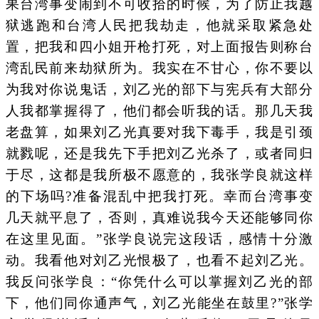
果台湾事变闹到不可收拾的时候，为了防止我越
狱逃跑和台湾人民把我劫走，他就采取紧急处
置，把我和四小姐开枪打死，对上面报告则称台
湾乱民前来劫狱所为。我实在不甘心，你不要以
为我对你说鬼话，刘乙光的部下与宪兵有大部分
人我都掌握得了，他们都会听我的话。那几天我
老盘算，如果刘乙光真要对我下毒手，我是引颈
就戮呢，还是我先下手把刘乙光杀了，或者同归
于尽，这都是我所极不愿意的，我张学良就这样
的下场吗?准备混乱中把我打死。幸而台湾事变
几天就平息了，否则，真难说我今天还能够同你
在这里见面。”张学良说完这段话，感情十分激
动。我看他对刘乙光恨极了，也看不起刘乙光。
我反问张学良：“你凭什么可以掌握刘乙光的部
下，他们同你通声气，刘乙光能坐在鼓里?”张学