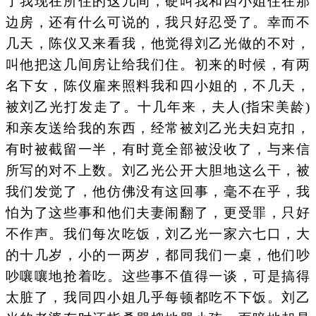
了我现在所住的这几间，硬叫我和四小姐住在那
边房，还有什么可说的，我只好忍受了。幸而不
几天，陈仪又来看我，他觉得刘乙光做的不对，
叫他把这几间房让给我们住。初来的时候，有两
名下女，陈仪雇来照料我和四小姐的，不几天，
被刘乙光打发走了。十几年来，夫人(指宋美龄)
和亲友送给我的东西，经常被刘乙光夫妇克扣，
有时被截留一半，有时竟全部被没收了，与来信
所写的对不上数。刘乙光公开大胆地这么干，被
我们发觉了，他仿佛没有这回事，毫不在乎，我
怕为了这些事和他们夫妻闹翻了，更受罪，只好
不作声。我们每次吃饭，刘乙光一家六七口，大
的十几岁，小的一两岁，都同我们一桌，他们吵
吵嚷嚷地抢着吃。这些事不值得一谈，可是搞得
太脏了，我同四小姐几乎每顿都吃不下饭。刘乙