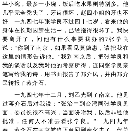
半小碗，最多一小碗，饭后吃水果则特别多。他
几乎完全秃头了，牙齿很坏，赵四小姐的牙也不
好。一九四七年张学良不过四十七岁，看来他的
身体在长期囚禁生活中，已经拖得很坏了。我快
要离开了，问他有什么事要我办的?张学良
说：“你到了南京，如果看见莫德惠，请把我在
这里的情形告诉他。”我到南京后，把张学良和
我的谈话以及我对他的考察所得，连同张学良亲
笔写给我的诗，用书面报告了郑介民，并由郑介
民转报了蒋介石。
一九四七年十二月，刘乙光到了南京。他见
过蒋介石后对我说：“张治中到台湾同张学良见
面，委员长很不高兴，当面吩咐我，以后非经他
批准，任何人不准去看张学良。”一九四九年
春，蒋介石在南京被迫下台回到奉化去了。代总