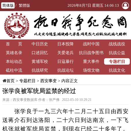
简体版
/
繁體版
2026年8月7日 星期五 14:06:14
首 页
中日历史
日本投降
战时中国
战线战役
英雄名录
口述回忆
关爱老兵
抗日战争图书
抗战公益
专题栏目
本站动态
黄埔军校
日寇暴行
重大事件
馆
砥柱中流
抗战研究
抗战论坛
场馆文物
抗战文化
>
专题栏目
>
西安事变
> 内容正文
首页
张学良被军统局监禁的经过
来源：西安事变数据库 作者：张严佛 2022-05-10 10:29:21
张学良于一九三六年十二月二十五日由西安
送蒋介石到达洛阳，二十六日到达南京，一下飞
机张就被军统局监禁，到现在已经二十多年了。