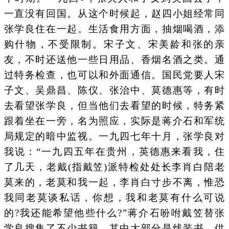
一直没有回国。从这个时候起，赵四小姐经常同
张学良住在一起。生活食用方面，抽烟喝酒，添
购什物，不受限制。宋子文、宋美龄和张的亲
友，不时还送他一些日用品、香烟名酒之类。通
过特务检查，也可以和外面通信。国民党要人宋
子文、吴鼎昌、陈仪、张治中、莫德惠等，有时
去看望张学良，但当他们去看望的时候，特务紧
跟着坐在一旁，名为照应，实际是蒋介石和军统
局规定的暗中监视。一九四七年十月，张学良对
我说：“一九四五年在贵州，英德惠来看我，住
了几天，老戴(指戴笠)派特检处处长李肖白陪老
莫来的，老莫和我一起，李肖白寸步不离，惟恐
我同老莫谈私话，你想，我和老莫有什么可说
的?我还能希望他些什么?”蒋介石吩咐戴笠替张
学良搜集了不少书籍，其中大部分是线装书，供