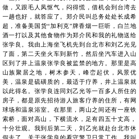
做，又跟毛人凤怄气，闷得慌，借机会到台湾去
一趟也好，就答应了。郑介民叫总务处处长成希
超，准备美国货“加利克”牌香烟一巨听，白兰地
酒一打以及其他食物作为郑介民和我的礼物送给
张学良。我由上海坐飞机先到台北市和刘乙光见
了面，第二天坐火车到新竹，然后坐汽车进入山
区到了井上温泉张学良被监禁的地方。那里是高
山族聚居之地，树木参天，峰峦起伏，风景优
美，温泉是硫磺质的，最适于疗养，井上温泉就
以此得名。张学良连同刘乙光等一百多人所住的
房子，都是原先招待游人旅客疗养的住所，有网
球场和温泉浴室。在那里，两山之间还有一座铁
索桥，面对高山，下横流水，足有四五十丈高，
十分壮观。我到后第二天，刘乙光就赴台北市休
假去了。关于张学良的看守警卫日常工作，我叫