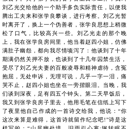
刘乙光交给他的一个助手多负实际责任，以便我
腾出工夫来和张学良攀谈，进行考察。刘乙光暂
时离开了，换上一个伪善者，张学良思想上稍微
松了口气，比较高兴一些。刘乙光走的那个晚
上，我在张学良房间里，他当着赵四小姐，仿佛
满肚子幽怨，都向我尽情顷泻了：他谈到了十年
期满仍然关押不放，也谈到了十几年囚禁生活，
受尽了刘乙光夫妻的百般凌辱和精神虐待，含冤
抱屈，无处申诉，无理可说，几乎一字一泪，痛
哭不止，赵四小姐也坐在一旁揩眼泪。当晚，我
们谈到深夜，足有四五个钟头。第二天早饭后，
我又到张学良房子里去，他用毛笔在信纸上写下
了夜里他自己作成的一首诗交给我，他说：“你
这次来算是难得，这首诗就留作纪念吧!”诗是这
样写的：“山居幽处境，旧雨引心寒;辗转眠不