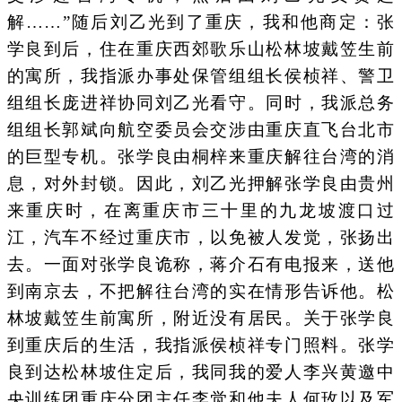
解……”随后刘乙光到了重庆，我和他商定：张
学良到后，住在重庆西郊歌乐山松林坡戴笠生前
的寓所，我指派办事处保管组组长侯桢祥、警卫
组组长庞进祥协同刘乙光看守。同时，我派总务
组组长郭斌向航空委员会交涉由重庆直飞台北市
的巨型专机。张学良由桐梓来重庆解往台湾的消
息，对外封锁。因此，刘乙光押解张学良由贵州
来重庆时，在离重庆市三十里的九龙坡渡口过
江，汽车不经过重庆市，以免被人发觉，张扬出
去。一面对张学良诡称，蒋介石有电报来，送他
到南京去，不把解往台湾的实在情形告诉他。松
林坡戴笠生前寓所，附近没有居民。关于张学良
到重庆后的生活，我指派侯桢祥专门照料。张学
良到达松林坡住定后，我同我的爱人李兴黄邀中
央训练团重庆分团主任李觉和他夫人何玫以及军