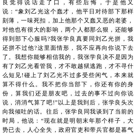
良觉得说话走了口，有些后悔，于是他又
说：“象刘乙光这个蠢才，他平日对待部下那样
刻薄，一味死扣，加上他那个又蠢又恶的老婆，
对他也有很大的影响，两个人都那么狠，还能够
得到部下心服吗?我张学良真要同刘乙光拼，我
还拼不过他?这里面情形，我不应再向你说下去
了。我想你能够相信我的，我张学良决不是因为
有了刘乙光看管我，才不敢越狱逃跑，才不寻什
么短见!碰上了刘乙光不过多受些闲气，本来就
算不得什么。我不把你当部下，你还有你的身
份，算我们还是朋友吧，过去的事不过向你说
说，消消气算了吧!”以上是我到后，张学良头次
向我倾吐的话。往后，张学良同我谈到了当前的
时局，他说：“现在就是明朝末年那个样子，大
势已去，人心全失，政府官吏和带兵官都是暮气