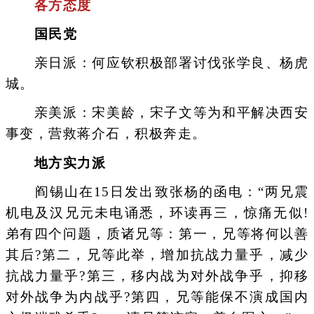
各方态度
国民党
亲日派：何应钦积极部署讨伐张学良、杨虎
城。
亲美派：宋美龄，宋子文等为和平解决西安
事变，营救蒋介石，积极奔走。
地方实力派
阎锡山在15日发出致张杨的函电：“两兄震
机电及汉兄元未电诵悉，环读再三，惊痛无似!
弟有四个问题，质诸兄等：第一，兄等将何以善
其后?第二，兄等此举，增加抗战力量乎，减少
抗战力量乎?第三，移内战为对外战争乎，抑移
对外战争为内战乎?第四，兄等能保不演成国内