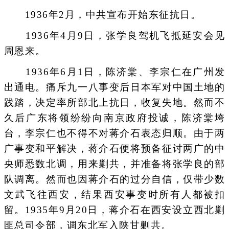
1936年2月，中共宣布开始东征抗日。
1936年4月9日，张学良驾机飞抵延安会见
周恩来。
1936年6月1日，陈济棠、李宗仁在广州发
出通电。痛斥九一八事变后日本军对中国土地的
践踏，决定率所部北上抗日，收复失地。然而不
久后广东将领纷纷向南京政府投诚，陈济棠垮
台，李宗仁也不得不对蒋介石表态归顺。由于两
广事变和平解决，蒋介石便将预备征讨两广的中
央师悉数北调，用来剿共，并准备将张学良的部
队调离。然而也因蒋介石的过分自信，仅带少数
文武飞往西安，结果西安事变时所有人都被扣
留。1935年9月20日，蒋介石在西安设立西北剿
匪总司令部，调东北军入陕甘剿共。