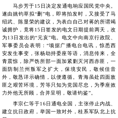
马步芳于15日决定发通电响应国民党中央。
遂由姚钧草拟“删”电，即将拍发时，又接受了马
绍武、陈显荣的建议，为表白自己对蒋的所谓竭
诚拥护，竟将15日签发的电文日期提前两天，改
为13日发出的“元亥”电。电文中向南京行政院、
军事委员会表明：“顷据广播电台电讯，惊悉西
安发生事变，张杨劫持委座等语，消息传来，全
青震惊，除严饬所部一面加紧剿灭河西赤匪，一
面防制兰州叛军之扩大，保境安民，敬候佳音
外，敬恳详示确情，以便遵循。青海虽处四面敌
匪之艰苦环境，芳等只知为党国尽忠，为季座效
力外他无所顾，合并呈明，敬请钧鉴”。
李宗仁等于16日通电全国，主张停止内战、
建立抗日政府，举国一致对外，桂系军队北上抗