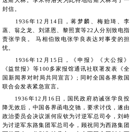
送斯大林。季米特洛夫为此特地给斯大林写了一
封信。
1936年12月14日，蒋梦麟、梅贻琦、李
蒸、翁之龙、刘湛恩、黎照寰等22人分别致电指
责张学良。 马相伯致电张学良表达对事变的担
忧。
1936年12月15日，《申报》《大公报》
《益世报》等100多家报馆通讯社联署发表《全
国新闻界对时局共同宣言》; 同时全国各界救国
联合会发表紧急宣言。
1936年12月16日，国民政府劝诫张学良投
降无效后，中国各界函电交驰，要求讨伐，遂由
政治委员会决议派何应钦为讨逆军总司令，刘峙
为讨逆军东路集团军总司令，顾祝同为西路集团