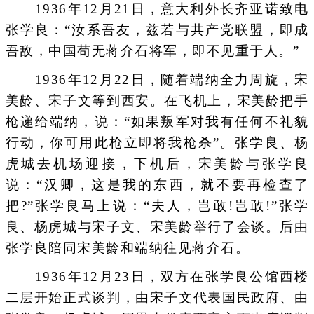
1936年12月21日，意大利外长齐亚诺致电
张学良：“汝系吾友，兹若与共产党联盟，即成
吾敌，中国苟无蒋介石将军，即不见重于人。”
1936年12月22日，随着端纳全力周旋，宋
美龄、宋子文等到西安。在飞机上，宋美龄把手
枪递给端纳，说：“如果叛军对我有任何不礼貌
行动，你可用此枪立即将我枪杀”。张学良、杨
虎城去机场迎接，下机后，宋美龄与张学良
说：“汉卿，这是我的东西，就不要再检查了
把?”张学良马上说：“夫人，岂敢!岂敢!”张学
良、杨虎城与宋子文、宋美龄举行了会谈。后由
张学良陪同宋美龄和端纳往见蒋介石。
1936年12月23日，双方在张学良公馆西楼
二层开始正式谈判，由宋子文代表国民政府、由