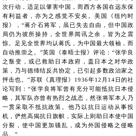
次行动，适足以肇害中国，而西方各国在远东保
有利益者，亦为之感觉不安矣。美国《纽约时
报》，“蒋介石将军，虽已失去自由，但中国政
局仍为彼所操持，全世界闻讯之余，皆为之震
惊。足见全世界均认蒋氏，为中国最大领袖，而
自动推崇之。”英国《泰晤士报》评论：“张学良
之叛变，或已救助日本政府，盖日本之对华政
策，乃与德缔结反共协定，已引起多数政治家之
抨击也。”苏联《真理报》1936年12月14日的社
论写到：“张学良将军曾有充分可能抵抗日本侵
略，其军队亦曾有热烈之战态，然张将军本人乃
一贯采取不抵抗政策。他乃以抗日运动从事投
机，俨然高揭抗日旗帜，实际上则助日本使中国
分裂，使中国更加骚乱，成为外国侵略之侵略
品。”