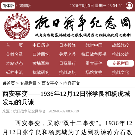
简体版
/
繁體版
2026年8月5日 星期三 23:54:30
首 页
中日历史
日本投降
战时中国
战线战役
英雄名录
口述回忆
关爱老兵
抗日战争图书
抗战公益
专题栏目
本站动态
黄埔军校
日寇暴行
重大事件
馆
砥柱中流
抗战研究
抗战论坛
场馆文物
抗战文化
>
专题栏目
>
西安事变
> 内容正文
首页
西安事变——1936年12月12日张学良和杨虎城
发动的兵谏
来源：抗日战争纪念网综合 2020-03-02 08:48:59
西安事变，又称“双十二事变”。1936年12
月12日张学良和杨虎城为了达到劝谏蒋介石改