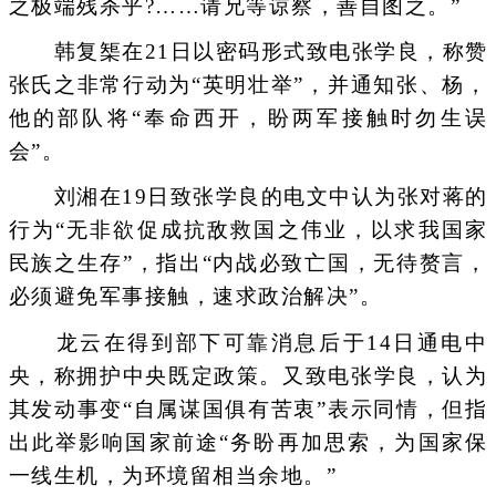
之极端残杀乎?……请兄等谅察，善自图之。”
韩复榘在21日以密码形式致电张学良，称赞
张氏之非常行动为“英明壮举”，并通知张、杨，
他的部队将“奉命西开，盼两军接触时勿生误
会”。
刘湘在19日致张学良的电文中认为张对蒋的
行为“无非欲促成抗敌救国之伟业，以求我国家
民族之生存”，指出“内战必致亡国，无待赘言，
必须避免军事接触，速求政治解决”。
龙云在得到部下可靠消息后于14日通电中
央，称拥护中央既定政策。又致电张学良，认为
其发动事变“自属谋国俱有苦衷”表示同情，但指
出此举影响国家前途“务盼再加思索，为国家保
一线生机，为环境留相当余地。”