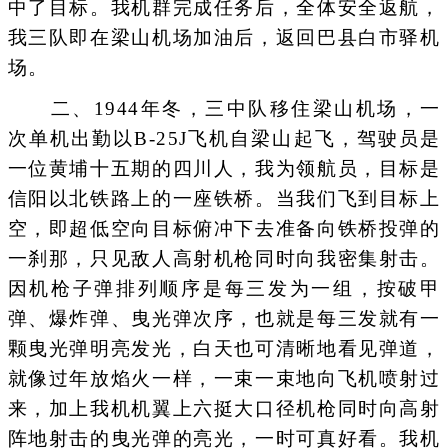
中了目标。我机群完成任务后，全体安全返航，
我三队即在梁山机场加油后，返回巴县白市驿机
场。
二、1944年冬，三中队移住梁山机场，一
次单机出勤以B-25J飞机自梁山起飞，驾驶员是
一位黄埔十五期的四川人，我为领航员，目标是
信阳以北铁路上的一座铁桥。当我们飞到目标上
空，即超低空向目标俯冲下去准备向铁桥投弹的
一刹那，只见敌人高射机枪同时向我密集射击。
因机枪子弹排列顺序是每三发为一组，按破甲
弹、爆炸弹、曳光弹次序，也就是每三发就有一
颗曳光弹明亮发光，白天也可清晰地看见弹道，
就像过年放焰火一样，一束一束地向飞机喷射过
来，加上我机机翼上六挺大口径机枪同时向高射
阵地射击的曳光弹的亮光，一时可真好看。我机