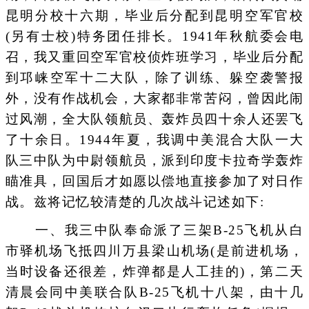
昆明分校十六期，毕业后分配到昆明空军官校
(另有士校)特务团任排长。1941年秋航委会电
召，我又重回空军官校侦炸班学习，毕业后分配
到邛崃空军十二大队，除了训练、躲空袭警报
外，没有作战机会，大家都非常苦闷，曾因此闹
过风潮，全大队领航员、轰炸员四十余人还罢飞
了十余日。1944年夏，我调中美混合大队一大
队三中队为中尉领航员，派到印度卡拉奇学轰炸
瞄准具，回国后才如愿以偿地直接参加了对日作
战。兹将记忆较清楚的几次战斗记述如下:
一、我三中队奉命派了三架B-25飞机从白
市驿机场飞抵四川万县梁山机场(是前进机场，
当时设备还很差，炸弹都是人工挂的)，第二天
清晨会同中美联合队B-25飞机十八架，由十几