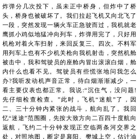
炸弹分几次投下，虽未正中桥身，但炸中了桥
头，桥身也被破坏了。我们拉起飞机又向北飞了
一段，突然发现一辆火车正急驶而过，我机就老
鹰抓小鸡似地猛冲向列车，炸弹用完了，只好用
机枪对着火车扫射，来回反复三、四次。不料军
用列车上也有不少机关枪向我机射击，突然机舱
被击中，我和驾驶员的座舱内冒出滚滚白烟，舱
内什么也看不见。驾驶员有些慌张地问我怎么
办?我听发动机声音正常，待白烟渐渐减少，一
看主要仪表也都正常。我说:“沉住气，没问题!
先仔细检查检查。”此时，飞机“迷航”了，因
二、三十分钟内紧张的战斗，航向乱了。我回
忆“迷途”范围圈，先按大致方向二百四十度航向
返航，飞约二十分钟发现正空临两条河交界之
处，对照地图，断定是襄阳、樊城上空，估计油