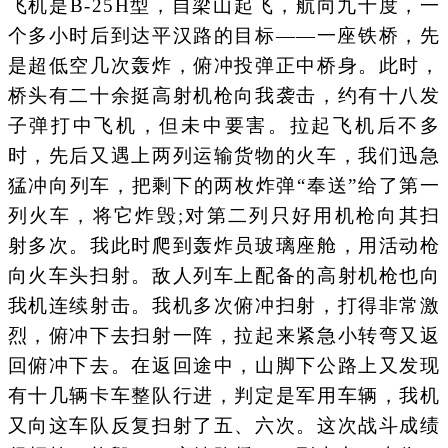
飞机是B-25H型，自梁山起飞，航向九十度，一
个多小时后到达平汉路的目标——一座铁桥，先
是超低空几次轰炸，俯冲投弹正中桥身。此时，
桥头有二十余挺高射机枪向我袭击，约有十八发
子弹打中飞机，但未中要害。拉起飞机后不多
时，先后又遇上两列运输货物的火车，我们迅急
猛冲向列车，把剩下的两枚炸弹“奉送”给了第一
列火车，将它炸毁;对第二列只好用机枪向其扫
射多次。我此时爬到轰炸员玻璃座舱，用活动枪
向火车头扫射。敌人列车上配备的高射机枪也向
我机连续射击。我机多次俯冲扫射，打得非常激
烈，俯冲下去扫射一阵，拉起来紧急小转弯又返
回俯冲下去。在返回途中，山脚下公路上又发现
有十几辆卡车整队行进，判定是军用车辆，我机
又向这车队反复扫射了五、六次。这次战斗成绩