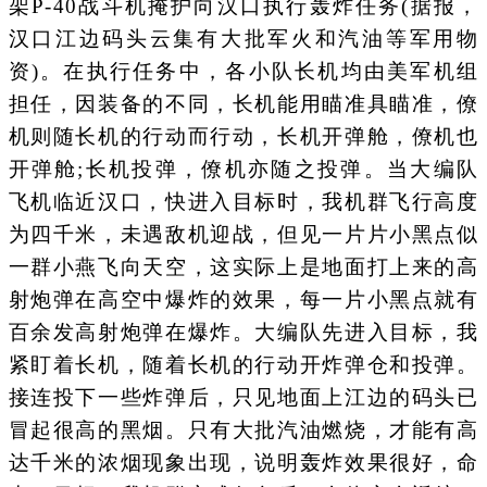
架P-40战斗机掩护向汉口执行轰炸任务(据报，
汉口江边码头云集有大批军火和汽油等军用物
资)。在执行任务中，各小队长机均由美军机组
担任，因装备的不同，长机能用瞄准具瞄准，僚
机则随长机的行动而行动，长机开弹舱，僚机也
开弹舱;长机投弹，僚机亦随之投弹。当大编队
飞机临近汉口，快进入目标时，我机群飞行高度
为四千米，未遇敌机迎战，但见一片片小黑点似
一群小燕飞向天空，这实际上是地面打上来的高
射炮弹在高空中爆炸的效果，每一片小黑点就有
百余发高射炮弹在爆炸。大编队先进入目标，我
紧盯着长机，随着长机的行动开炸弹仓和投弹。
接连投下一些炸弹后，只见地面上江边的码头已
冒起很高的黑烟。只有大批汽油燃烧，才能有高
达千米的浓烟现象出现，说明轰炸效果很好，命