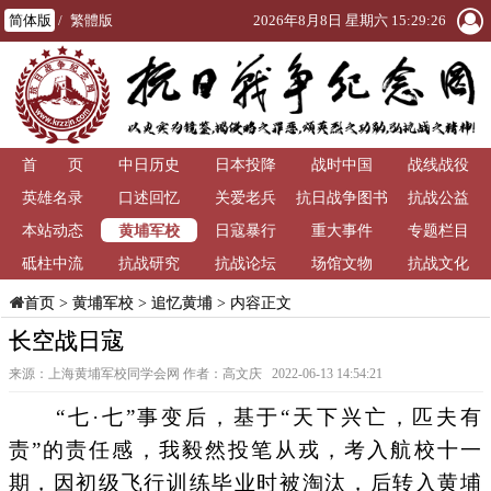
简体版
/
繁體版
2026年8月8日 星期六 15:29:26
首 页
中日历史
日本投降
战时中国
战线战役
英雄名录
口述回忆
关爱老兵
抗日战争图书
抗战公益
黄埔军校
本站动态
日寇暴行
重大事件
馆
专题栏目
砥柱中流
抗战研究
抗战论坛
场馆文物
抗战文化
>
黄埔军校
>
追忆黄埔
> 内容正文
首页
长空战日寇
来源：上海黄埔军校同学会网 作者：高文庆 2022-06-13 14:54:21
“七·七”事变后，基于“天下兴亡，匹夫有
责”的责任感，我毅然投笔从戎，考入航校十一
期，因初级飞行训练毕业时被淘汰，后转入黄埔