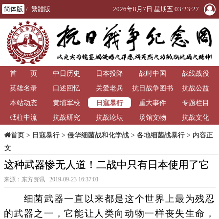
简体版
/
繁體版
2026年8月7日 星期五 03:23:27
首 页
中日历史
日本投降
战时中国
战线战役
英雄名录
口述回忆
关爱老兵
抗日战争图书
抗战公益
日寇暴行
本站动态
黄埔军校
重大事件
馆
专题栏目
砥柱中流
抗战研究
抗战论坛
场馆文物
抗战文化
>
日寇暴行
>
侵华细菌战和化学战
>
各地细菌战暴行
> 内容正
首页
文
这种武器惨无人道！二战中只有日本使用了它
来源：东方资讯 2019-09-23 16:37:01
细菌武器一直以来都是这个世界上最为残忍
的武器之一，它能让人类向动物一样丧失生命，