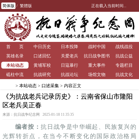
简体版
/
繁體版
正在载入当前时间...
首 页
中日历史
日本投降
战时中国
战线战役
英雄名录
口述回忆
关爱老兵
抗日战争图书
抗战公益
本站动态
黄埔军校
日寇暴行
重大事件
馆
专题栏目
砥柱中流
抗战研究
抗战论坛
场馆文物
抗战文化
首页
>
本站动态
>
口述采集
> 内容正文
《为抗战老兵记录历史》：云南省保山市隆阳
区老兵吴正春
来源：抗日战争纪念网 2025-01-18 11:35:35
编者按：
抗日战争是中华崛起、民族复兴的
光辉转折点，在当今不断变化的国际政治格局