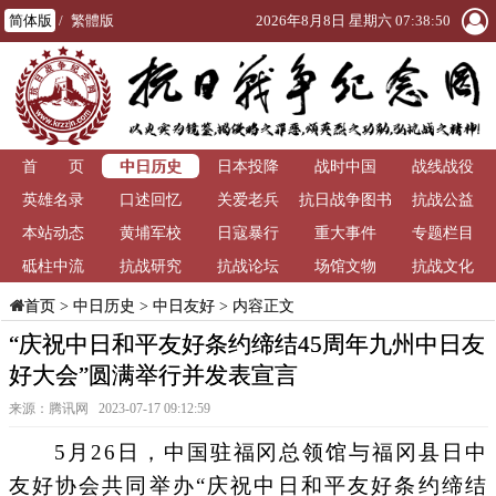
简体版
/
繁體版
2026年8月8日 星期六 07:38:50
中日历史
首 页
日本投降
战时中国
战线战役
英雄名录
口述回忆
关爱老兵
抗日战争图书
抗战公益
本站动态
黄埔军校
日寇暴行
重大事件
馆
专题栏目
砥柱中流
抗战研究
抗战论坛
场馆文物
抗战文化
>
中日历史
>
中日友好
> 内容正文
首页
“庆祝中日和平友好条约缔结45周年九州中日友
好大会”圆满举行并发表宣言
来源：腾讯网 2023-07-17 09:12:59
5月26日，中国驻福冈总领馆与福冈县日中
友好协会共同举办“庆祝中日和平友好条约缔结