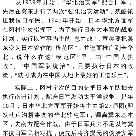
从1939年开始，“华北治安军”配合日军，
先后在冀东进行了两次“强化治安运动”，残酷镇
压我抗日军民。1941年开始，日本华北方面军
在冈村宁次指挥下，为了推行日本大本营的战略
计划，实行以军事为主的“总力战”，宣称要把冀
东变为日本管辖的“模范区”，并进而推广到全华
北，说什么在这“模范区”里，由“中国人执
政”、“中国军队统治”，只要执行日本的政
策，“就可成为在中国大地上最好的王道乐土”。
实际上，冈村宁次的目的是把日本军队抽去
执行南进计划，配合日军发动太平洋战争。是年
10月，日本华北方面军开始将主力第27师团(即
发动卢沟桥事变的华北驻屯军)，调离冀东基本
区，去南方配合作战。由于日军兵力不足以与冀
东抗日军民相对抗，便先后将齐燮元的伪治安军