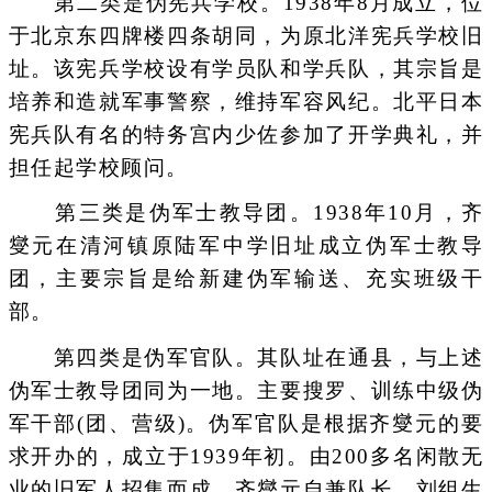
第二类是伪宪兵学校。1938年8月成立，位
于北京东四牌楼四条胡同，为原北洋宪兵学校旧
址。该宪兵学校设有学员队和学兵队，其宗旨是
培养和造就军事警察，维持军容风纪。北平日本
宪兵队有名的特务宫内少佐参加了开学典礼，并
担任起学校顾问。
第三类是伪军士教导团。1938年10月，齐
燮元在清河镇原陆军中学旧址成立伪军士教导
团，主要宗旨是给新建伪军输送、充实班级干
部。
第四类是伪军官队。其队址在通县，与上述
伪军士教导团同为一地。主要搜罗、训练中级伪
军干部(团、营级)。伪军官队是根据齐燮元的要
求开办的，成立于1939年初。由200多名闲散无
业的旧军人招集而成，齐燮元自兼队长，刘组生