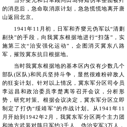
当齐燮元和日军顾问田岛得知伪军整团被歼
的消息后，急命取消原计划，急急慌慌地离开唐
山返回北京。
1941年11月初，日军和齐燮元伪军以“清剿
剔抉”的手段，向我冀东根据地进行“扫荡”，实
施第三次“治安强化运动”，企图消灭冀东八路
军，摧毁冀东抗日根据地。
当时我冀东根据地的基本区内仅有少数几个
部队(区队)和民兵坚持斗争，显然很难粉碎敌人
的狂妄计划。针对以上情况，冀东军分区司令员
李运昌和政治委员李楚离等召开会议，分析形
势，研究对策。根据会议决定，冀东军分区立即
制定了打伪“绥靖军”的作战计划。从1941年11
月开始到1942年2月，我冀东军分区两个主力团
和地方武装对阵日军约3千人、伪治安军3万人，