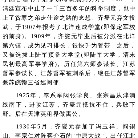
清廷宣布中止了一千三百多年的科举制度，也中
止了贫寒之弟走仕途之路的念想。齐燮元弃文投
武，于1907年报考了北洋速成学堂(即保定军校
的前身)。1909年，齐燮元毕业后被分派在北洋
第六镇，成为见习排长，很快升为管带。之后，
又被选拔上陆军预备大学堂(即陆军大学，清末
民初最高军事学府)。历任第六师参谋长、江苏
督军参谋长、江苏督军被刺杀后，继任江苏督军
兼苏皖赣三省巡阅使。
1925年，奉系军阀张学良、张宗昌从津浦
线南下，进攻江苏，齐燮元抵抗不住，兵败下
野。后在天津英租界做寓公。
1930年5月，齐燮元参加了冯玉祥、阎锡
山、李宗仁对阵蒋介石的“中原大战”，出任江北