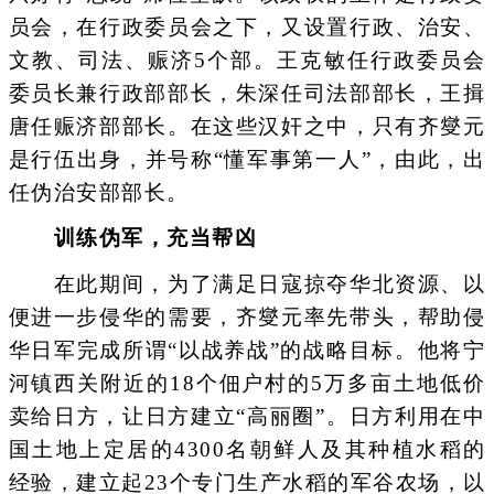
员会，在行政委员会之下，又设置行政、治安、
文教、司法、赈济5个部。王克敏任行政委员会
委员长兼行政部部长，朱深任司法部部长，王揖
唐任赈济部部长。在这些汉奸之中，只有齐燮元
是行伍出身，并号称“懂军事第一人”，由此，出
任伪治安部部长。
训练伪军，充当帮凶
在此期间，为了满足日寇掠夺华北资源、以
便进一步侵华的需要，齐燮元率先带头，帮助侵
华日军完成所谓“以战养战”的战略目标。他将宁
河镇西关附近的18个佃户村的5万多亩土地低价
卖给日方，让日方建立“高丽圈”。日方利用在中
国土地上定居的4300名朝鲜人及其种植水稻的
经验，建立起23个专门生产水稻的军谷农场，以