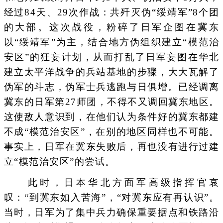
经过84天、29次作战：共歼灭伪“绥靖军”8个团
的大部。这次战役，粉碎了日军企图在冀东
以“绥靖军”为主，结合地方伪组织建立“模范治
安区”的狂妄计划，从而打乱了日军妄图在华北
建立太平洋战争的兵站基地的步骤，大大瓦解了
伪军的斗志，伪军士兵逃跑与日俱增。已经调离
冀东的日军第27师团，不得不又调回冀东地区。
这使敌人意识到，在他们认为条件好的冀东都建
不成“模范治安区”，在别的地区同样也不可能。
事实上，日军在冀东失败后，再也没有进行过建
立“模范治安区”的尝试。
此时，日本华北方面军高级指挥官哀
叹：“到冀东如入苦海”，“对冀东应有再认识”。
当时，日军为了集中兵力确保重要据点和铁路沿