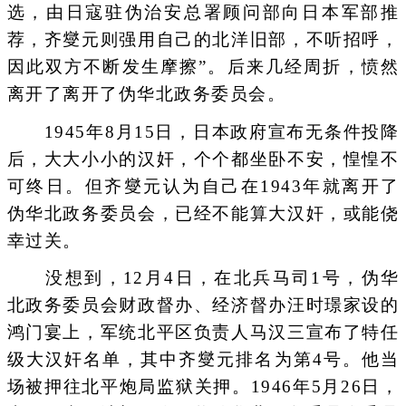
选，由日寇驻伪治安总署顾问部向日本军部推
荐，齐燮元则强用自己的北洋旧部，不听招呼，
因此双方不断发生摩擦”。后来几经周折，愤然
离开了离开了伪华北政务委员会。
1945年8月15日，日本政府宣布无条件投降
后，大大小小的汉奸，个个都坐卧不安，惶惶不
可终日。但齐燮元认为自己在1943年就离开了
伪华北政务委员会，已经不能算大汉奸，或能侥
幸过关。
没想到，12月4日，在北兵马司1号，伪华
北政务委员会财政督办、经济督办汪时璟家设的
鸿门宴上，军统北平区负责人马汉三宣布了特任
级大汉奸名单，其中齐燮元排名为第4号。他当
场被押往北平炮局监狱关押。1946年5月26日，