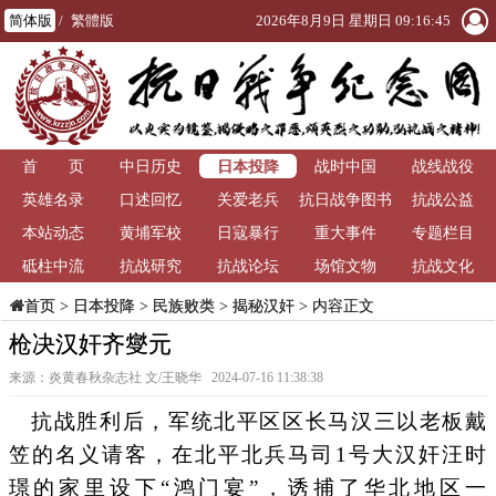
简体版
/
繁體版
2026年8月9日 星期日 09:16:46
日本投降
首 页
中日历史
战时中国
战线战役
英雄名录
口述回忆
关爱老兵
抗日战争图书
抗战公益
本站动态
黄埔军校
日寇暴行
重大事件
馆
专题栏目
砥柱中流
抗战研究
抗战论坛
场馆文物
抗战文化
>
日本投降
>
民族败类
>
揭秘汉奸
> 内容正文
首页
枪决汉奸齐燮元
来源：炎黄春秋杂志社 文/王晓华 2024-07-16 11:38:38
抗战胜利后，军统北平区区长马汉三以老板戴
笠的名义请客，在北平北兵马司1号大汉奸汪时
璟的家里设下“鸿门宴”，诱捕了华北地区一