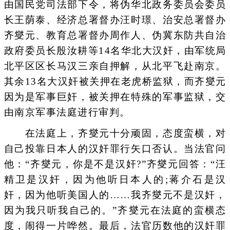
由国民党司法部下令，将伪华北政务委员会委员
长王荫泰、经济总署督办汪时璟、治安总署督办
齐燮元、教育总署督办周作人、伪冀东防共自治
政府委员长殷汝耕等14名华北大汉奸，由军统局
北平区区长马汉三亲自押解，从北平飞赴南京。
其余13名大汉奸被关押在老虎桥监狱，而齐燮元
因为是军事巨奸，被关押在特殊的军事监狱，交
由南京军事法庭进行审判。
在法庭上，齐燮元十分顽固，态度蛮横，对
自己投靠日本人的汉奸罪行矢口否认。当法官问
他：“齐燮元，你是不是汉奸?”齐燮元回答：“汪
精卫是汉奸，因为他听日本人的;蒋介石是汉
奸，因为他听美国人的……我齐燮元不是汉奸，
因为我只听我自己的。”齐燮元在法庭的蛮横态
度，闹得一片哗然。最后，法官历数他的汉奸罪