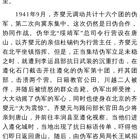
里。
1941年9月，齐燮元调动共计十六个团的伪
军，第二次向冀东集中。这次仍然是日伪合作，
协同作战。伪华北“绥靖军”总司令行营设在唐
山，以齐燮元的亲信杜锡钧为行营主任，齐燮元
在北平坐镇指挥。但是，正当集结伪军立足未稳
之时，就遭到李运昌部抗日武装的沉重打击，在
遵化石门截击开往遵化的伪军第十团，歼其团
部，击溃两个营。日籍教官公田、川越二人被
俘，并随后被愤怒的群众击毙。伪军出师受挫，
大大动摇了伪军的军心，同时也使身在北京的齐
燮元“大为震惊”。齐燮元与顾问部长官田岛少将
亲到唐山，并前往丰润县至遵化视察。当他们进
入遵化城时，当地出现了抗日标语传单，吓得他
们即日返回唐山。随后，由伪军咨局局长王斌拟