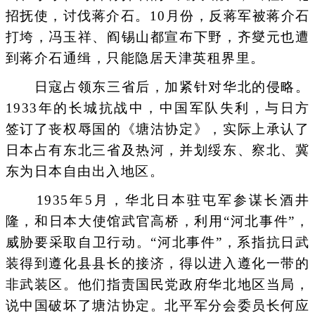
招抚使，讨伐蒋介石。10月份，反蒋军被蒋介石
打垮，冯玉祥、阎锡山都宣布下野，齐燮元也遭
到蒋介石通缉，只能隐居天津英租界里。
日寇占领东三省后，加紧针对华北的侵略。
1933年的长城抗战中，中国军队失利，与日方
签订了丧权辱国的《塘沽协定》，实际上承认了
日本占有东北三省及热河，并划绥东、察北、冀
东为日本自由出入地区。
1935年5月，华北日本驻屯军参谋长酒井
隆，和日本大使馆武官高桥，利用“河北事件”，
威胁要采取自卫行动。“河北事件”，系指抗日武
装得到遵化县县长的接济，得以进入遵化一带的
非武装区。他们指责国民党政府华北地区当局，
说中国破坏了塘沽协定。北平军分会委员长何应