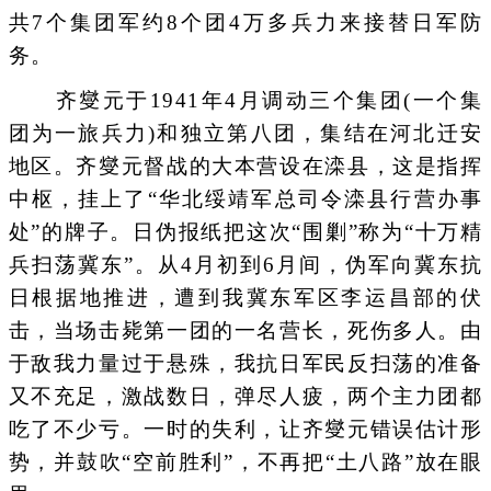
共7个集团军约8个团4万多兵力来接替日军防
务。
齐燮元于1941年4月调动三个集团(一个集
团为一旅兵力)和独立第八团，集结在河北迁安
地区。齐燮元督战的大本营设在滦县，这是指挥
中枢，挂上了“华北绥靖军总司令滦县行营办事
处”的牌子。日伪报纸把这次“围剿”称为“十万精
兵扫荡冀东”。从4月初到6月间，伪军向冀东抗
日根据地推进，遭到我冀东军区李运昌部的伏
击，当场击毙第一团的一名营长，死伤多人。由
于敌我力量过于悬殊，我抗日军民反扫荡的准备
又不充足，激战数日，弹尽人疲，两个主力团都
吃了不少亏。一时的失利，让齐燮元错误估计形
势，并鼓吹“空前胜利”，不再把“土八路”放在眼