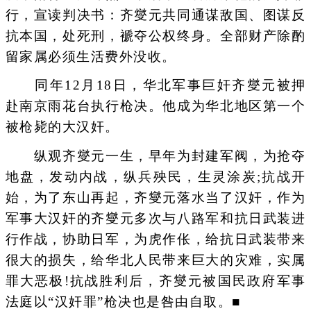
行，宣读判决书：齐燮元共同通谋敌国、图谋反
抗本国，处死刑，褫夺公权终身。全部财产除酌
留家属必须生活费外没收。
同年12月18日，华北军事巨奸齐燮元被押
赴南京雨花台执行枪决。他成为华北地区第一个
被枪毙的大汉奸。
纵观齐燮元一生，早年为封建军阀，为抢夺
地盘，发动内战，纵兵殃民，生灵涂炭;抗战开
始，为了东山再起，齐燮元落水当了汉奸，作为
军事大汉奸的齐燮元多次与八路军和抗日武装进
行作战，协助日军，为虎作伥，给抗日武装带来
很大的损失，给华北人民带来巨大的灾难，实属
罪大恶极!抗战胜利后，齐燮元被国民政府军事
法庭以“汉奸罪”枪决也是咎由自取。■