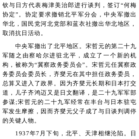
钦与日方代表梅津美治郎进行谈判，签订“何梅
协定”。协定要求撤销北平军分会，中央军撤出
华北，国民党河北党部和蓝衣社撤出华北地区，
取消抗日活动。
中央军撤出了北平地区。宋哲元的第二十九
军随之由察哈尔进驻北平，成立了一个新的机
构，被称为“冀察政务委员会”。宋哲元任冀察政
务委员会委员长，齐燮元在其中担任政务委员，
总算又进入了政界。因为齐燮元长期和日本打交
道，儿子齐鸿迈又是日文翻译，是二十九军军部
参谋;宋哲元的二十九军经常在丰台与日本驻屯
军发生摩擦，因而齐燮元父子成了与日谈判调停
的关键人物。
1937年7月下旬，北平、天津相继沦陷。日