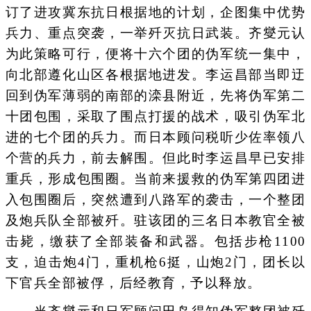
订了进攻冀东抗日根据地的计划，企图集中优势
兵力、重点突袭，一举歼灭抗日武装。齐燮元认
为此策略可行，便将十六个团的伪军统一集中，
向北部遵化山区各根据地进发。李运昌部当即迂
回到伪军薄弱的南部的滦县附近，先将伪军第二
十团包围，采取了围点打援的战术，吸引伪军北
进的七个团的兵力。而日本顾问税听少佐率领八
个营的兵力，前去解围。但此时李运昌早已安排
重兵，形成包围圈。当前来援救的伪军第四团进
入包围圈后，突然遭到八路军的袭击，一个整团
及炮兵队全部被歼。驻该团的三名日本教官全被
击毙，缴获了全部装备和武器。包括步枪1100
支，迫击炮4门，重机枪6挺，山炮2门，团长以
下官兵全部被俘，后经教育，予以释放。