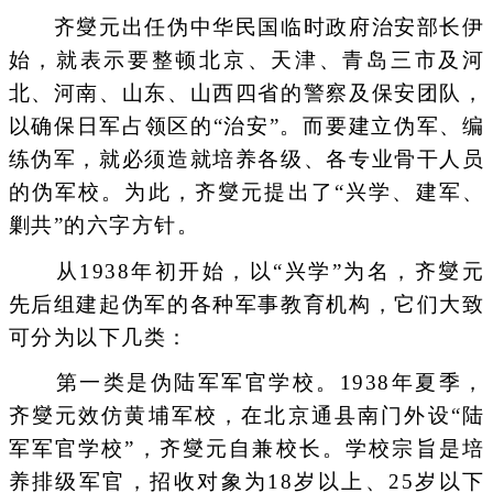
齐燮元出任伪中华民国临时政府治安部长伊
始，就表示要整顿北京、天津、青岛三市及河
北、河南、山东、山西四省的警察及保安团队，
以确保日军占领区的“治安”。而要建立伪军、编
练伪军，就必须造就培养各级、各专业骨干人员
的伪军校。为此，齐燮元提出了“兴学、建军、
剿共”的六字方针。
从1938年初开始，以“兴学”为名，齐燮元
先后组建起伪军的各种军事教育机构，它们大致
可分为以下几类：
第一类是伪陆军军官学校。1938年夏季，
齐燮元效仿黄埔军校，在北京通县南门外设“陆
军军官学校”，齐燮元自兼校长。学校宗旨是培
养排级军官，招收对象为18岁以上、25岁以下