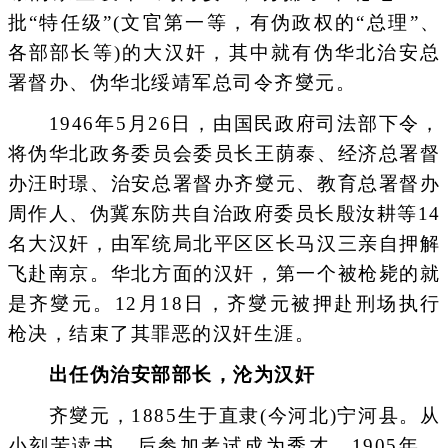
批“特任级”(文官第一等，有伪政权的“总理”、
各部部长等)的大汉奸，其中就有伪华北治安总
署督办、伪华北绥靖军总司令齐燮元。
1946年5月26日，由国民政府司法部下令，
将伪华北政务委员会委员长王荫泰、经济总署督
办汪时璟、治安总署督办齐燮元、教育总署督办
周作人、伪冀东防共自治政府委员长殷汝耕等14
名大汉奸，由军统局北平区区长马汉三亲自押解
飞赴南京。华北方面的汉奸，第一个被枪毙的就
是齐燮元。12月18日，齐燮元被押赴刑场执行
枪决，结束了其罪恶的汉奸生涯。
出任伪治安部部长，沦为汉奸
齐燮元，1885生于直隶(今河北)宁河县。从
小刻苦读书，后参加考试成为秀才。1905年，