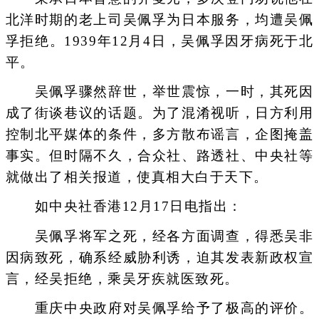
北洋时期的老上司吴佩孚为日本服务，均遭吴佩
孚拒绝。1939年12月4日，吴佩孚因牙病死于北
平。
吴佩孚骤然辞世，举世震惊，一时，其死因
成了街谈巷议的话题。为了混淆视听，日方利用
控制北平媒体的条件，多方散布谣言，企图掩盖
事实。但时隔不久，合众社、路透社、中央社等
就做出了相关报道，使真相大白于天下。
如中央社香港12月17日电指出：
吴佩孚将军之死，经各方面调查，得悉吴非
因病致死，确系经威胁利诱，迫其发表新政权宣
言，经吴拒绝，乘吴牙疾就医致死。
重庆中央政府对吴佩孚给予了极高的评价。