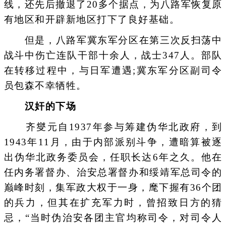
线，还先后撤退了20多个据点，为八路军恢复原
有地区和开辟新地区打下了良好基础。
但是，八路军冀东军分区在第三次反扫荡中
战斗中伤亡连队干部十余人，战士347人。部队
在转移过程中，与日军遭遇;冀东军分区副司令
员包森不幸牺牲。
汉奸的下场
齐燮元自1937年参与筹建伪华北政府，到
1943年11月，由于内部派别斗争，遭暗算被逐
出伪华北政务委员会，任职长达6年之久。他在
任内务署督办、治安总署督办和绥靖军总司令的
巅峰时刻，集军政大权于一身，麾下握有36个团
的兵力，但其在扩充军力时，曾招致日方的猜
忌，“当时伪治安各团主官均称司令，对司令人