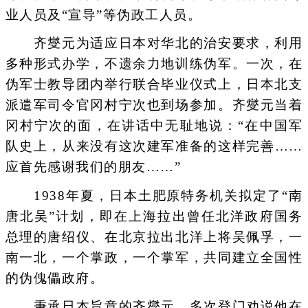
业人员及“宣导”等伪政工人员。
齐燮元为适应日本对华北的治安要求，利用
多种形式办学，不遗余力地训练伪军。一次，在
伪军士教导团内举行联合毕业仪式上，日本北支
派遣军司令官冈村宁次也到场参加。齐燮元当着
冈村宁次的面，在讲话中无耻地说：“在中国军
队史上，从来没有这次建军准备的这样完善……
应首先感谢我们的朋友……”
1938年夏，日本土肥原特务机关拟定了“南
唐北吴”计划，即在上海拉出曾任北洋政府国务
总理的唐绍仪、在北京拉出北洋上将吴佩孚，一
南一北，一个掌政，一个掌军，共同建立全国性
的伪傀儡政府。
秉承日本旨意的齐燮元，多次登门劝说他在