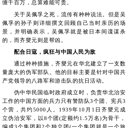
缠千百万，总算难能可贵。
关于吴佩孚之死，流传有种种说法。但是吴
佩孚的孙子则详细撰文回顾自己当时亲历的场
景，并明确表示，吴佩孚就是被日本间谍谋杀
的，而齐燮元则是帮凶。
配合日寇，疯狂与中国人民为敌
通过种种措施，齐燮元在华北建立了一支数
量庞大的伪军部队。他的目标主要是针对中国共
产党领导的八路军和游击队的抗日活动。
伪中华民国临时政府成立时，负责华北治安
工作的中国方面的兵力只有警防队3个团、宪兵3
个营，共约5000人。1939年10月1日齐燮元成
立伪治安军，以8个团(定额约1.5万名)为骨干，
编成3个集团和2个独立团(一个集团就是一个旅