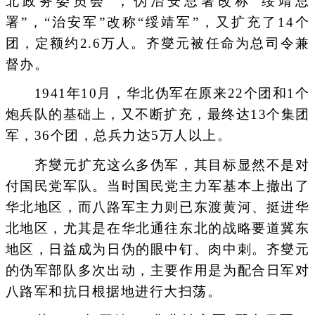
北政务委员会”，伪治安总署改称“绥靖总
署”，“治安军”改称“绥靖军”，又扩充了14个
团，定额约2.6万人。齐燮元被任命为总司令兼
督办。
1941年10月，华北伪军在原来22个团和1个
炮兵队的基础上，又不断扩充，最终达13个集团
军，36个团，总兵力达5万人以上。
齐燮元扩充这么多伪军，其目标显然不是对
付国民党军队。当时国民党主力军基本上撤出了
华北地区，而八路军主力则已东渡黄河、挺进华
北地区，尤其是在华北通往东北的战略要道冀东
地区，日益成为日伪的眼中钉、肉中刺。齐燮元
的伪军部队多次出动，主要作用是为配合日军对
八路军和抗日根据地进行大扫荡。