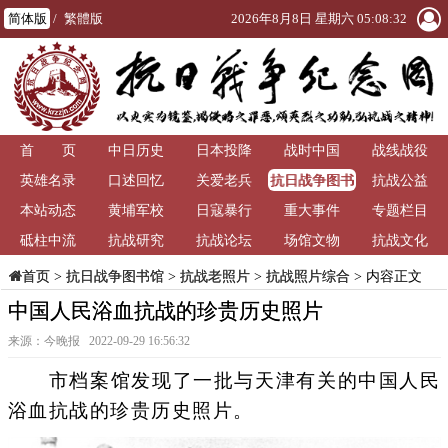
简体版
/
繁體版
2026年8月8日 星期六 05:08:33
首 页
中日历史
日本投降
战时中国
战线战役
抗日战争图书
英雄名录
口述回忆
关爱老兵
抗战公益
馆
本站动态
黄埔军校
日寇暴行
重大事件
专题栏目
砥柱中流
抗战研究
抗战论坛
场馆文物
抗战文化
>
抗日战争图书馆
>
抗战老照片
>
抗战照片综合
> 内容正文
首页
中国人民浴血抗战的珍贵历史照片
来源：今晚报 2022-09-29 16:56:32
市档案馆发现了一批与天津有关的中国人民
浴血抗战的珍贵历史照片。