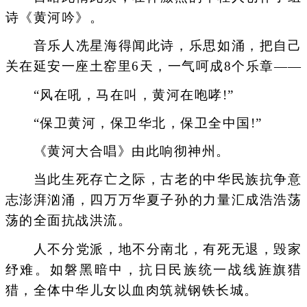
诗《黄河吟》。
音乐人冼星海得闻此诗，乐思如涌，把自己
关在延安一座土窑里6天，一气呵成8个乐章——
“风在吼，马在叫，黄河在咆哮!”
“保卫黄河，保卫华北，保卫全中国!”
《黄河大合唱》由此响彻神州。
当此生死存亡之际，古老的中华民族抗争意
志澎湃汹涌，四万万华夏子孙的力量汇成浩浩荡
荡的全面抗战洪流。
人不分党派，地不分南北，有死无退，毁家
纾难。如磐黑暗中，抗日民族统一战线旌旗猎
猎，全体中华儿女以血肉筑就钢铁长城。