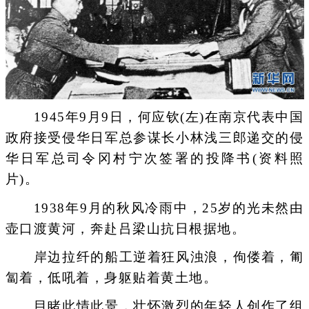
1945年9月9日，何应钦(左)在南京代表中国
政府接受侵华日军总参谋长小林浅三郎递交的侵
华日军总司令冈村宁次签署的投降书(资料照
片)。
1938年9月的秋风冷雨中，25岁的光未然由
壶口渡黄河，奔赴吕梁山抗日根据地。
岸边拉纤的船工逆着狂风浊浪，佝偻着，匍
匐着，低吼着，身躯贴着黄土地。
目睹此情此景，壮怀激烈的年轻人创作了组