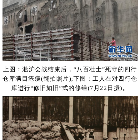
上图：淞沪会战结束后，“八百壮士”死守的四行
仓库满目疮痍(翻拍照片);下图：工人在对四行仓
库进行“修旧如旧”式的修缮(7月22日摄)。