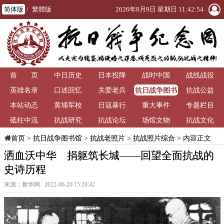
简体版
/
繁體版
2026年8月9日 星期日 11:42:55
首 页
中日历史
日本投降
战时中国
战线战役
抗日战争图书
英雄名录
口述回忆
关爱老兵
抗战公益
馆
本站动态
黄埔军校
日寇暴行
重大事件
专题栏目
砥柱中流
抗战研究
抗战论坛
场馆文物
抗战文化
>
抗日战争图书馆
>
抗战老照片
>
抗战照片综合
> 内容正文
首页
洒血沃中华 捐躯筑长城——回望全面抗战的
史诗历程
来源：新华网 2022-06-20 15:28:42