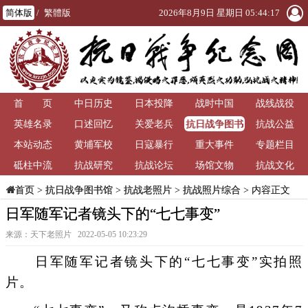
简体版
/
繁體版
2026年8月9日 星期日 05:44:17
首 页
中日历史
日本投降
战时中国
战线战役
抗日战争图书
英雄名录
口述回忆
关爱老兵
抗战公益
馆
本站动态
黄埔军校
日寇暴行
重大事件
专题栏目
砥柱中流
抗战研究
抗战论坛
场馆文物
抗战文化
>
抗日战争图书馆
>
抗战老照片
>
抗战照片综合
> 内容正文
首页
日军随军记者镜头下的“七七事变”
来源：天下老照片 2022-05-05 10:23:29
日军随军记者镜头下的“七七事变”实拍照
片。