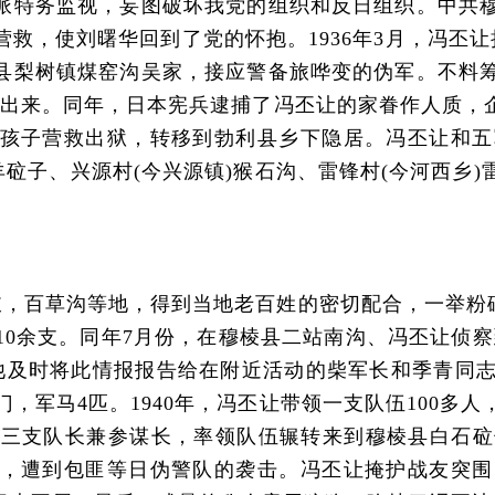
派特务监视，妄图破坏我党的组织和反日组织。中共
救，使刘曙华回到了党的怀抱。1936年3月，冯丕
县梨树镇煤窑沟吴家，接应警备旅哗变的伪军。不料
围出来。同年，日本宪兵逮捕了冯丕让的家眷作人质，
孩子营救出狱，转移到勃利县乡下隐居。冯丕让和五
羊砬子、兴源村(今兴源镇)猴石沟、雷锋村(今河西乡
，百草沟等地，得到当地老百姓的密切配合，一举粉碎了
10余支。同年7月份，在穆棱县二站南沟、冯丕让侦察
”，他及时将此情报报告给在附近活动的柴军长和季青同
门，军马4匹。1940年，冯丕让带领一支队伍100
抗联三支队长兼参谋长，率领队伍辗转来到穆棱县白石
，遭到包匪等日伪警队的袭击。冯丕让掩护战友突围