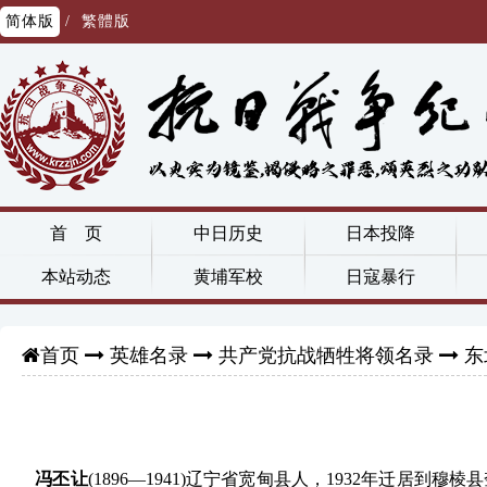
简体版
/
繁體版
首 页
中日历史
日本投降
本站动态
黄埔军校
日寇暴行
英雄名录
共产党抗战牺牲将领名录
东
首页
冯丕让
(1896—1941)辽宁省宽甸县人，1932年迁居