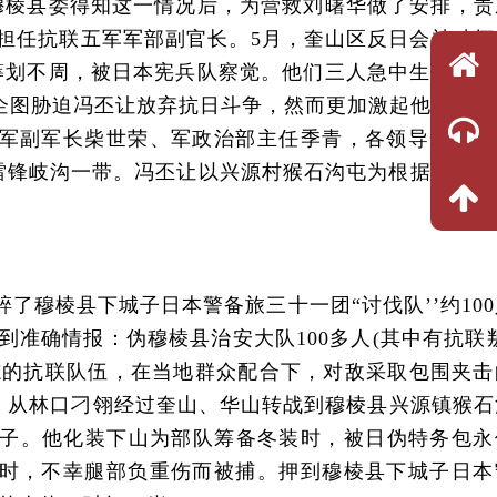
穆棱县委得知这一情况后，为营救刘曙华做了安排，责
让担任抗联五军军部副官长。5月，奎山区反日会被破坏
筹划不周，被日本宪兵队察觉。他们三人急中生智，打
企图胁迫冯丕让放弃抗日斗争，然而更加激起他父子抗
军副军长柴世荣、军政治部主任季青，各领导一支抗
)雷锋岐沟一带。冯丕让以兴源村猴石沟屯为根据地，在
穆棱县下城子日本警备旅三十一团“讨伐队’’约100
到准确情报：伪穆棱县治安大队100多人(其中有抗联
志的抗联队伍，在当地群众配合下，对敌采取包围夹击
多人，从林口刁翎经过奎山、华山转战到穆棱县兴源镇猴
砬子。他化装下山为部队筹备冬装时，被日伪特务包永
时，不幸腿部负重伤而被捕。押到穆棱县下城子日本