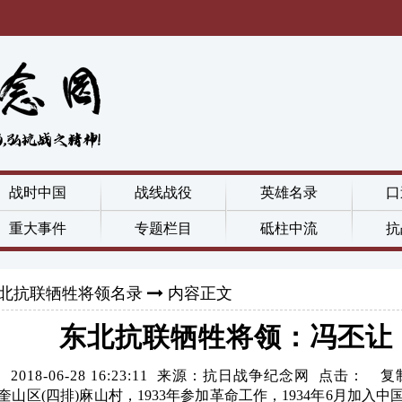
战时中国
战线战役
英雄名录
口
重大事件
专题栏目
砥柱中流
抗
北抗联牺牲将领名录
内容正文
东北抗联牺牲将领：冯丕让
2018-06-28 16:23:11 来源：抗日战争纪念网 点击：
复
到穆棱县奎山区(四排)麻山村，1933年参加革命工作，1934年