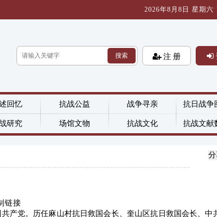
2026年8月8日 星期六 10
搜索
注 册
述回忆
抗战公益
战争寻亲
抗日战争
战研究
场馆文物
抗战文化
抗战文献
分
制链接
6月加入中国共产党。历任麻山村抗日救国会长、奎山区抗日救国会长、