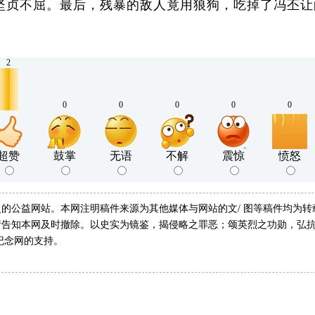
坚贞不屈。最后，残暴的敌人竟用狼狗，吃掉了冯丕让
2
0
0
0
0
0
超赞
鼓掌
无语
不解
震惊
愤怒
的公益网站。本网注明稿件来源为其他媒体与网站的文/ 图等稿件均为
告知本网及时撤除。以史实为镜鉴，揭侵略之罪恶；颂英烈之功勋，弘抗
纪念网的支持。