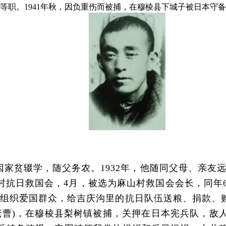
等职。1941年秋，因负重伤而被捕，在穆棱县下城子被日本守
因家贫辍学，随父务农。1932年，他随同父母、亲友
山村抗日救国会，4月，被选为麻山村救国会会长，同年
和组织爱国群众，给吉庆沟里的抗日队伍送粮、捐款、
(化名老曹)，在穆棱县梨树镇被捕，关押在日本宪兵队