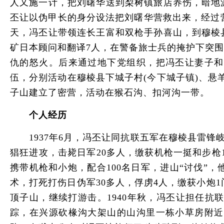
人又施一计，把刘曙华送到梨树镇旅店养伤，暗地
丕让以伪甲长的身分设法把刘曙华营救出来，经过营
天，冯丕让带领连长王富和双枪手孙喜山，到穆棱
矿日本顾问和翻译7人，在警备旅士兵的掩护下突
仇的怒火。后来通过地下党组织，把冯丕让妻子和
伍，分别活动在穆棱县下城子村(今下城子镇)、悬
子山建立了密营，活动在猴石沟、扣河沟一带。
个人经历
1937年6月，冯丕让同抗联五军在穆棱县雷锋岐
猖狂进攻，击毙日军20多人，缴获机枪一挺和步枪
携带机枪和小炮，配合100名日军，进山“讨伐
术，打死打伤日伪军30多人，俘虏4人，缴获小炮1
顶子山，继续打游击。1940年秋，冯丕让担任
踪，在兴源砍椽沟大架山的山沟里一栋小草房附近