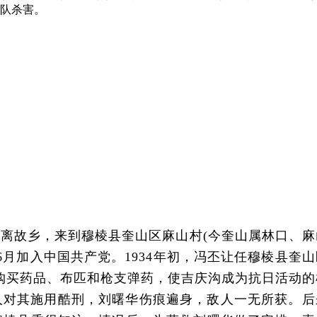
备队杀害。
远离故乡，来到穆棱县奎山区麻山村(今奎山属林口、麻
6月加入中国共产党。1934年初，冯丕让任穆棱县奎
购买药品、布匹和枪支弹药，使吉庆沟成为抗日活动的
，敌人对其施用酷刑，刘曙华伤痕遍身，敌人一无所获。