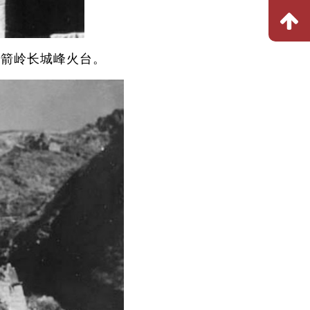
插箭岭长城峰火台。