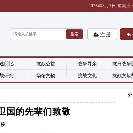
2026年8月7日 星期五 07
搜索
注 册
述回忆
抗战公益
战争寻亲
抗日战争
战研究
场馆文物
抗战文化
抗战文献
分
卫国的先辈们致敬
链接