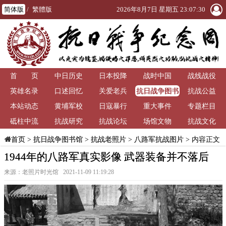
简体版
/
繁體版
2026年8月7日 星期五 23:07:31
首 页
中日历史
日本投降
战时中国
战线战役
抗日战争图书
英雄名录
口述回忆
关爱老兵
抗战公益
馆
本站动态
黄埔军校
日寇暴行
重大事件
专题栏目
砥柱中流
抗战研究
抗战论坛
场馆文物
抗战文化
>
抗日战争图书馆
>
抗战老照片
>
八路军抗战图片
> 内容正文
首页
1944年的八路军真实影像 武器装备并不落后
来源：老照片时光馆 2021-11-09 11:19:28