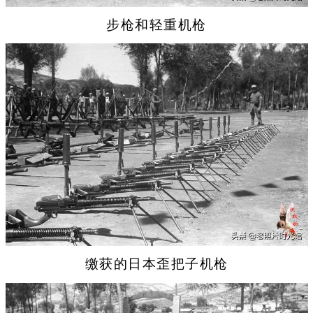
步枪和轻重机枪
缴获的日本歪把子机枪