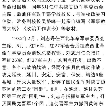
革命根据地。同年5月任中共陕甘边军事委员会
主席，后兼任军政干部学校校长，与军校政委习
仲勋、常务副校长吴岱峰一起亲自编写《军事教
育大纲》《政治工作训令》等教材。
1935年2月，刘志丹任西北革命军事委员会
主席。5月，红26军、红27军会合后组成西北革
命军事委员会前敌总指挥部，刘志丹任总指挥，
率红26军、红27军主力，以围点打援、出敌不
意、各个击破的战法，经两个多月的机动作战，
攻克延长、延川、安定、安塞、保安、靖边6座
县城，歼灭大量敌军，粉碎了国民党军对陕甘边
苏区的第二次“围剿”。8月，在陕北、陕甘边苏
区第三次反“围剿”中，刘志丹指挥红军主力，歼
灭国民党晋军1个团，迫使晋军主力撤回黄河东