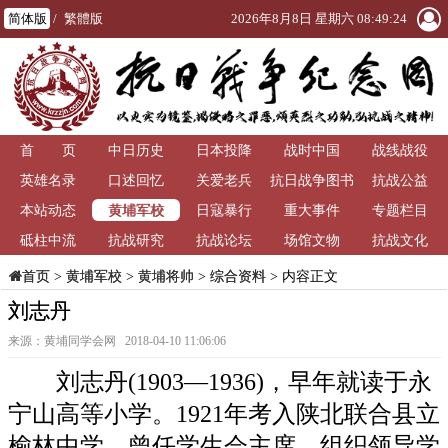
简体版
/
繁體版
2026年8月8日 星期六 08:49:25
首 页
中日历史
日本投降
战时中国
战线战役
英雄名录
口述回忆
关爱老兵
抗日战争图书
抗战公益
黄埔军校
本站动态
日寇暴行
重大事件
馆
专题栏目
砥柱中流
抗战研究
抗战论坛
场馆文物
抗战文化
>
黄埔军校
>
黄埔将帅
>
综合资料
> 内容正文
首页
刘志丹
来源：黄埔同学会网 2018-04-10 11:06:06
刘志丹(1903—1936)，早年就读于永
宁山高等小学。1921年考入陕北联合县立
榆林中学，曾任学生会主席，组织领导学