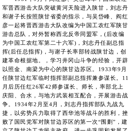
军晋西游击大队突破黄河天险进入陕甘，刘志丹
和谢子长按照陕甘省委的指示，与吴岱峰、阎红
彦一起将晋西游击大队改编为中国工农红军陕甘
游击总队，对外暂称西北反帝同盟军，(后改编
为中国工农红军第二十六军)，刘志丹任副总指
挥(后任总指挥)，与谢子长率部转战陕甘边，创
建革命根据地。，学习井冈山斗争的经验，开辟
以照金、南梁为中心的陕甘边苏区。1933年9月
任陕甘边红军临时指挥部副总指挥兼参谋长。11
月后历任红26军42师参谋长、师长，率部北上
庆阳、合水，与地方武装相互配合，开展游击战
争。1934年2月至4月，刘志丹指挥部队九战九
捷，以劣势兵力取得了西华池等战斗的胜利，挫
败了国民党军对陕甘边苏区的第一次“围剿”，建
立了陕甘边工农民主政府，进一步巩固和发展了