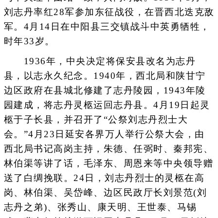
刘志丹率红28军参加东征战役，在晋西北迭克敌
军。4月14日在中阳县三交镇战斗中英勇牺牲，
时年33岁。
1936年，中央决定将保安县改名为志丹
县，以志永久纪念。1940年，西北局和陕甘宁
边区政府在县城北修建了志丹陵园，1943年陵
园建成，将志丹灵柩运回志丹县。4月19日起灵
柩于子长县，并召开了“公祭刘志丹烈士大
会。”4月23日延安各界万人举行公祭大会，由
西北局书记高岗主持，朱德、任弼时、秦邦宪、
林伯渠等讲了话，毛泽东、周恩来等中央领导赠
送了白绸挽联。24日，刘志丹烈士的灵柩在高
岗、林伯渠、吴岱峰、边区民政厅长刘景范(刘
志丹之弟)、张秀山、康天明、王世泰、马锡