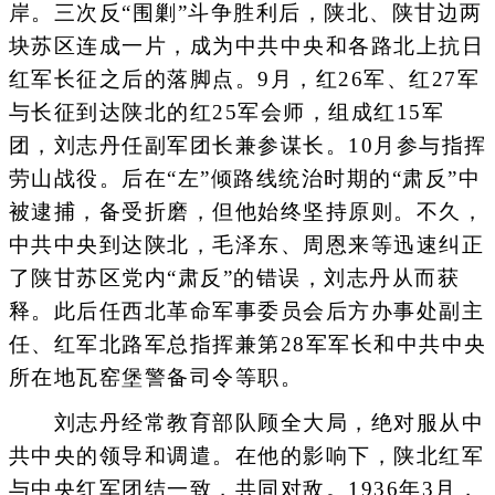
岸。三次反“围剿”斗争胜利后，陕北、陕甘边两
块苏区连成一片，成为中共中央和各路北上抗日
红军长征之后的落脚点。9月，红26军、红27军
与长征到达陕北的红25军会师，组成红15军
团，刘志丹任副军团长兼参谋长。10月参与指挥
劳山战役。后在“左”倾路线统治时期的“肃反”中
被逮捕，备受折磨，但他始终坚持原则。不久，
中共中央到达陕北，毛泽东、周恩来等迅速纠正
了陕甘苏区党内“肃反”的错误，刘志丹从而获
释。此后任西北革命军事委员会后方办事处副主
任、红军北路军总指挥兼第28军军长和中共中央
所在地瓦窑堡警备司令等职。
刘志丹经常教育部队顾全大局，绝对服从中
共中央的领导和调遣。在他的影响下，陕北红军
与中央红军团结一致，共同对敌。1936年3月，