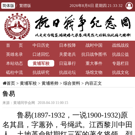
简体版
/
繁體版
2026年8月6日 星期四 21:33:32
首 页
中日历史
日本投降
战时中国
战线战役
英雄名录
口述回忆
关爱老兵
抗日战争图书
抗战公益
黄埔军校
本站动态
日寇暴行
重大事件
馆
专题栏目
砥柱中流
抗战研究
抗战论坛
场馆文物
抗战文化
>
黄埔军校
>
黄埔将帅
>
综合资料
> 内容正文
首页
鲁易
来源：黄埔同学会网 2018-04-10 11:00:15
鲁易(1897-1932，一说1900-1932)原
名其昌，字蕙孙，号绳武。江西黎川中田
人。土地革命时期红三军的著名将领，烈