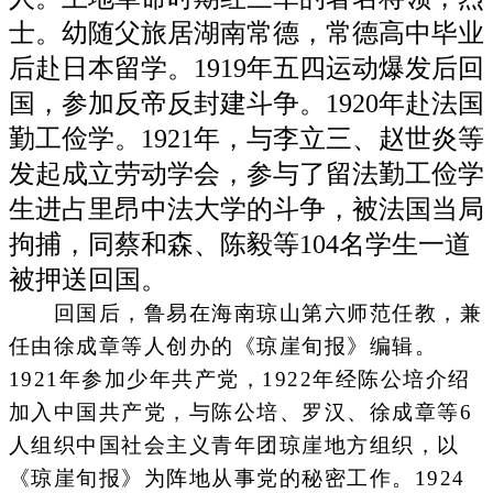
士。幼随父旅居湖南常德，常德高中毕业
后赴日本留学。1919年五四运动爆发后回
国，参加反帝反封建斗争。1920年赴法国
勤工俭学。1921年，与李立三、赵世炎等
发起成立劳动学会，参与了留法勤工俭学
生进占里昂中法大学的斗争，被法国当局
拘捕，同蔡和森、陈毅等104名学生一道
被押送回国。
回国后，鲁易在海南琼山第六师范任教，兼
任由徐成章等人创办的《琼崖旬报》编辑。
1921年参加少年共产党，1922年经陈公培介绍
加入中国共产党，与陈公培、罗汉、徐成章等6
人组织中国社会主义青年团琼崖地方组织，以
《琼崖旬报》为阵地从事党的秘密工作。1924