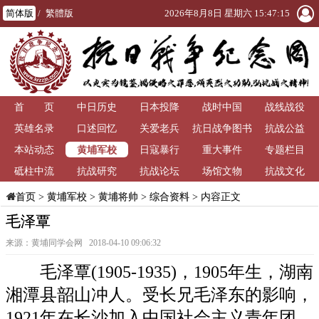
简体版
/
繁體版
2026年8月8日 星期六 15:47:15
首 页
中日历史
日本投降
战时中国
战线战役
英雄名录
口述回忆
关爱老兵
抗日战争图书
抗战公益
黄埔军校
本站动态
日寇暴行
重大事件
馆
专题栏目
砥柱中流
抗战研究
抗战论坛
场馆文物
抗战文化
>
黄埔军校
>
黄埔将帅
>
综合资料
> 内容正文
首页
毛泽覃
来源：黄埔同学会网 2018-04-10 09:06:32
毛泽覃(1905-1935)，1905年生，湖南
湘潭县韶山冲人。受长兄毛泽东的影响，
1921年在长沙加入中国社会主义青年团，