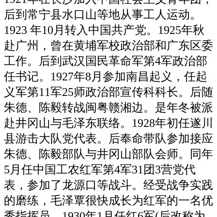
后到常宁县水口山等地从事工人运动。
1923 年10月转入中国共产党。1925年秋
赴广州，曾在黄埔军校政治部和广东区委
工作。后到武汉国民革命军第4军政治部
任书记。1927年8月参加南昌起义，任起
义军第11军25师政治部宣传科科长。后随
朱德、陈毅转战闽粤赣湘边。是年冬被派
赴井冈山与毛泽东联络。1928年初任遂川
县游击大队党代表。后奉命带队参加接应
朱德、陈毅部队与井冈山部队会师。同年
5月任中国工农红军第4军31团3营党代
表，参加了龙源口等战斗。经受战争实践
的磨练，毛泽覃很快成长为红军的一名优
秀指挥员。1930年1月任红6军(后改称为