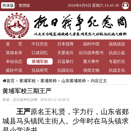
简体版
/
繁體版
2026年8月8日 星期六 14:45:39
首 页
中日历史
日本投降
战时中国
战线战役
英雄名录
口述回忆
关爱老兵
抗日战争图书
抗战公益
黄埔军校
本站动态
日寇暴行
重大事件
馆
专题栏目
砥柱中流
抗战研究
抗战论坛
场馆文物
抗战文化
>
黄埔军校
>
黄埔将帅
>
山东黄埔将帅
> 内容正文
首页
黄埔军校三期王严
来源：抗日战争纪念网 2018-05-12 14:38:32
王严
原名王礼贤，字力行，山东省郯
城县马头镇民主街人。少年时在马头镇求
是小学读书。