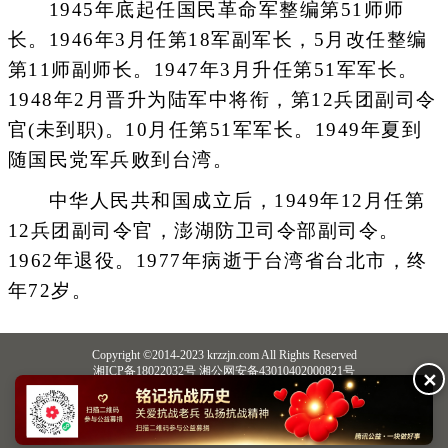
1945年底起任国民革命军整编第51师师
长。1946年3月任第18军副军长，5月改任整编
第11师副师长。1947年3月升任第51军军长。
1948年2月晋升为陆军中将衔，第12兵团副司令
官(未到职)。10月任第51军军长。1949年夏到
随国民党军兵败到台湾。
中华人民共和国成立后，1949年12月任第
12兵团副司令官，澎湖防卫司令部副司令。
1962年退役。1977年病逝于台湾省台北市，终
年72岁。
Copyright ©2014-2023 krzzjn.com All Rights Reserved
湘ICP备18022032号 湘公网安备43010402000821号
✕
中央网信办违法和不良信息举报中心
长沙市互联网违法和不良信息举报中心
不良信息举报电话：0731-85531328 19198230121（微信同号）
纠错电话：18182129125 15116420702
QQ：2652168198