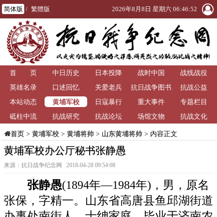
简体版
/
繁體版
2026年8月8日 星期六 06:46:52
首 页
中日历史
日本投降
战时中国
战线战役
英雄名录
口述回忆
关爱老兵
抗日战争图书
抗战公益
黄埔军校
本站动态
日寇暴行
重大事件
馆
专题栏目
砥柱中流
抗战研究
抗战论坛
场馆文物
抗战文化
>
黄埔军校
>
黄埔将帅
>
山东黄埔将帅
> 内容正文
首页
黄埔军校办公厅秘书张静愚
来源：抗日战争纪念网 2018-04-28 09:54:08
张静愚
(1894年—1984年)，男，原名
张保，字精一。山东省高唐县鱼邱湖街道
办事处南街人。士绅家庭，毕业于济南农