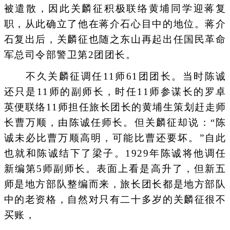
被遣散，因此关麟征积极联络黄埔同学迎蒋复
职，从此确立了他在蒋介石心目中的地位。蒋介
石复出后，关麟征也随之东山再起出任国民革命
军总司令部警卫第2团团长。
不久关麟征调任11师61团团长。当时陈诚
还只是11师的副师长，时任11师参谋长的罗卓
英便联络11师担任旅长团长的黄埔生策划赶走师
长曹万顺，由陈诚任师长。但关麟征却说：“陈
诚未必比曹万顺高明，可能比曹还要坏。”自此
也就和陈诚结下了梁子。1929年陈诚将他调任
新编第5师副师长。表面上看是高升了，但新五
师是地方部队整编而来，旅长团长都是地方部队
中的老资格，自然对只有二十多岁的关麟征很不
买账，