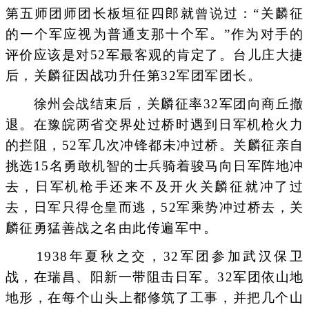
第五师团师团长板垣征四郎就曾说过：“关麟征
的一个军应视为普通支那十个军。”作为对手的
评价应该是对52军最客观的肯定了。台儿庄大捷
后，关麟征因战功升任第32军团军团长。
徐州会战结束后，关麟征率32军团向商丘撤
退。在豫皖两省交界处过桥时遇到日军机枪火力
的拦阻，52军几次冲锋都未冲过桥。关麟征亲自
挑选15名勇敢机智的士兵骑着骏马向日军阵地冲
去，日军机枪手还来不及开火关麟征就冲了过
去，日军只得仓皇而逃，52军乘势冲过桥去，关
麟征勇猛善战之名由此传遍军中。
1938年夏秋之交，32军团参加武汉保卫
战，在瑞昌、阳新一带阻击日军。32军团依山地
地形，在每个山头上都修筑了工事，并把几个山