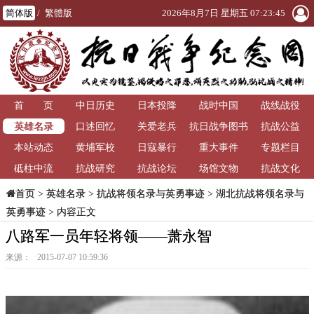
简体版
/
繁體版
2026年8月7日 星期五 07:23:45
首 页
中日历史
日本投降
战时中国
战线战役
英雄名录
口述回忆
关爱老兵
抗日战争图书
抗战公益
本站动态
黄埔军校
日寇暴行
重大事件
馆
专题栏目
砥柱中流
抗战研究
抗战论坛
场馆文物
抗战文化
>
英雄名录
>
抗战将领名录与英勇事迹
>
湖北抗战将领名录与
首页
英勇事迹
> 内容正文
八路军一员年轻将领——萧永智
来源： 2015-07-07 10:59:36