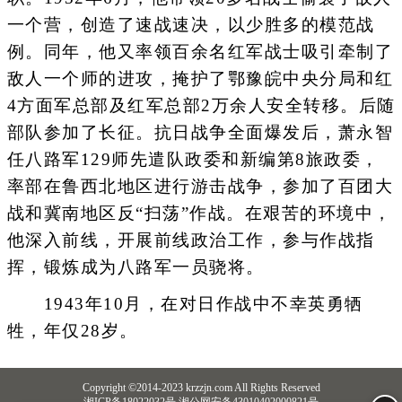
一个营，创造了速战速决，以少胜多的模范战
例。同年，他又率领百余名红军战士吸引牵制了
敌人一个师的进攻，掩护了鄂豫皖中央分局和红
4方面军总部及红军总部2万余人安全转移。后随
部队参加了长征。抗日战争全面爆发后，萧永智
任八路军129师先遣队政委和新编第8旅政委，
率部在鲁西北地区进行游击战争，参加了百团大
战和冀南地区反“扫荡”作战。在艰苦的环境中，
他深入前线，开展前线政治工作，参与作战指
挥，锻炼成为八路军一员骁将。
1943年10月，在对日作战中不幸英勇牺
牲，年仅28岁。
Copyright ©2014-2023 krzzjn.com All Rights Reserved