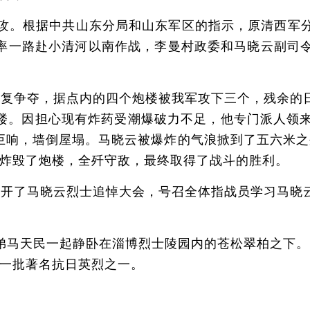
攻。根据中共山东分局和山东军区的指示，原清西军
率一路赴小清河以南作战，李曼村政委和马晓云副司
复争夺，据点内的四个炮楼被我军攻下三个，残余的
楼。因担心现有炸药受潮爆破力不足，他专门派人领来
巨响，墙倒屋塌。马晓云被爆炸的气浪掀到了五六米之外
快炸毁了炮楼，全歼守敌，最终取得了战斗的胜利。
开了马晓云烈士追悼大会，号召全体指战员学习马晓
天民一起静卧在淄博烈士陵园内的苍松翠柏之下。中
第一批著名抗日英烈之一。