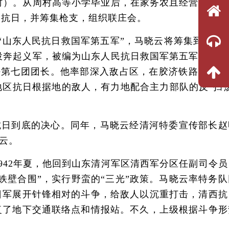
村）。从周村高等小学毕业后，在家务农且经营作坊。
人民抗日，并筹集枪支，组织联庄会。
了“山东人民抗日救国军第五军”，马晓云将筹集到的3
伍投奔起义军，被编为山东人民抗日救国军第五军第七支
任第七团团长。他率部深入敌占区，在胶济铁路沿线打
区抗日根据地的敌人，有力地配合主力部队的反“扫荡
抗日到底的决心。同年，马晓云经清河特委宣传部长赵
云。
42年夏，他回到山东清河军区清西军分区任副司令员
铁壁合围”，实行野蛮的“三光”政策。马晓云率特务队
日军展开针锋相对的斗争，给敌人以沉重打击，清西抗
复了地下交通联络点和情报站。不久，上级根据斗争形