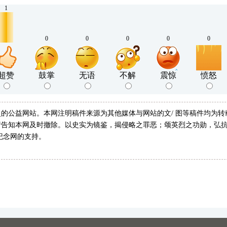
1
0
0
0
0
0
超赞
鼓掌
无语
不解
震惊
愤怒
的公益网站。本网注明稿件来源为其他媒体与网站的文/ 图等稿件均为
告知本网及时撤除。以史实为镜鉴，揭侵略之罪恶；颂英烈之功勋，弘抗
纪念网的支持。