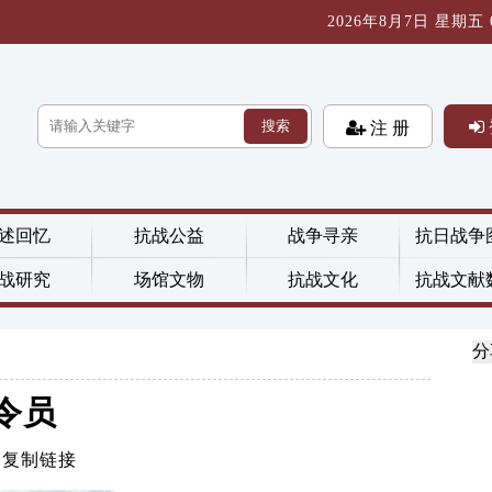
2026年8月7日 星期五 06
搜索
注 册
述回忆
抗战公益
战争寻亲
抗日战争
战研究
场馆文物
抗战文化
抗战文献
分
令员
复制链接