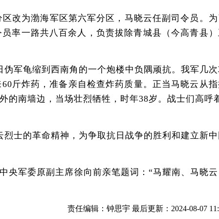
分区改为渤海军区第六军分区，马晓云任副司令员。为
令员率一路共八百余人，负责拔除青城县（今高青县）
日伪军龟缩到西南角的一个炮楼中负隅顽抗。我军几次
60斤炸药，准备亲自检查炸药质量。正当马晓云从指
的南墙边，当场壮烈牺牲，时年38岁。战士们高呼着
云烈士的革命精神，为争取抗日战争的胜利和建立新中
央军委原副主席徐向前亲笔题词：“马耀南、马晓云
责任编辑：钟思宇 最后更新：2024-08-07 11:0