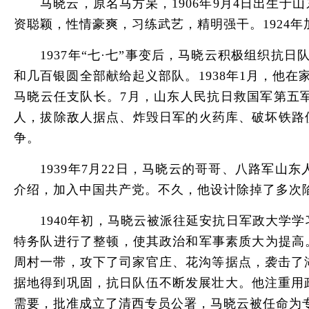
马晓云，原名马方杲，1906年9月4日出生于
资聪颖，性情豪爽，习练武艺，精明强干。1924
1937年“七·七”事变后，马晓云积极组织抗日
和几百银圆全部献给起义部队。1938年1月，他
马晓云任支队长。7月，山东人民抗日救国军第五
人，拔除敌人据点、炸毁日军的火药库、破坏铁路
争。
1939年7月22日，马晓云的哥哥、八路军山
介绍，加入中国共产党。不久，他设计除掉了多次
1940年初，马晓云被派往延安抗日军政大学学
特务队进行了整顿，使其政治和军事素质大为提高。
周村一带，攻下了司家官庄、花沟等据点，袭击了
据地得到巩固，抗日队伍不断发展壮大。他注重用
需要，批准成立了清西专员公署，马晓云被任命为