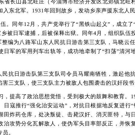
山东省长山县北旺庄（今淄博市经济开发区北郊镇北旺
年加入东北军。1931年回到故乡，发动乡亲声援东北
队伍。同年12月，共产党举行了“黑铁山起义”，成立
在家乡被日军逮捕，后被保释出狱。同年4月，组织队
军整编为八路军山东人民抗日游击第三支队，马晓云
使日军的军用列车出轨等，成功地牵制了“扫荡”清河地
东人民抗日游击队第三支队司令员马耀南牺牲，激起他
陷害三支队，使三支队主力被敌人包围袭击的汉奸段书
习，提高了政治思想觉悟，受到极大的鼓舞和教育。19
日寇推行“强化治安运动”，对抗日根据地反复进行“
湖田炸药仓库，处决叛徒、击毙汉奸、消灭匪特，与
政治攻势分化瓦解敌人，使伪军头目率部反正，并恢
专员。