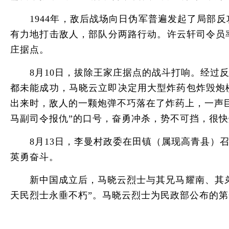
1944年，敌后战场向日伪军普遍发起了局部反
有力地打击敌人，部队分两路行动。许云轩司令员
庄据点。
8月10日，拔除王家庄据点的战斗打响。经过反
都未能成功，马晓云立即决定用大型炸药包炸毁炮
出来时，敌人的一颗炮弹不巧落在了炸药上，一声
马副司令报仇”的口号，奋勇冲杀，势不可挡，很
8月13日，李曼村政委在田镇（属现高青县）召
英勇奋斗。
新中国成立后，马晓云烈士与其兄马耀南、其弟马
天民烈士永垂不朽”。马晓云烈士为民政部公布的