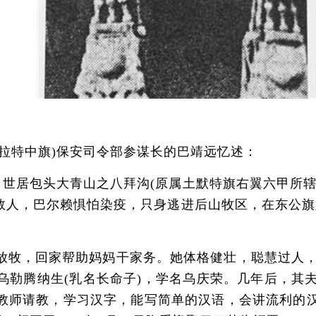
特中旗)保安司令部参谋长的巴靖远忆述：
，世居包头大青山之八拜沟(原属土默特旗右翼六甲所
数人，巴尔赖惧怕染疫，只身逃进后山牧区，在东公旗
，回家帮助妈妈干家务。她体格健壮，聪慧过人，对人
乌勒腾纳生(乳名长命子)，学名乌庆荣。几年后，其
教师请教，学习汉字，能写简单的汉语，会讲流利的汉