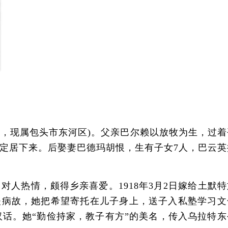
辖，现属包头市东河区)。父亲巴尔赖以放牧为生，过着
定居下来。后娶妻巴德玛胡恨，生有子女7人，巴云英
热情，颇得乡亲喜爱。1918年3月2日嫁给土默特
夫病故，她把希望寄托在儿子身上，送子入私塾学习文
话。她“勤俭持家，教子有方”的美名，传入乌拉特东