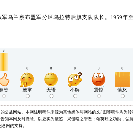
乌兰察布盟军分区乌拉特后旗支队队长。1959年至19
3
0
0
0
0
0
超赞
鼓掌
无语
不解
震惊
愤怒
的公益网站。本网注明稿件来源为其他媒体与网站的文/ 图等稿件均为
告知本网及时撤除。以史实为镜鉴，揭侵略之罪恶；颂英烈之功勋，弘抗
纪念网的支持。