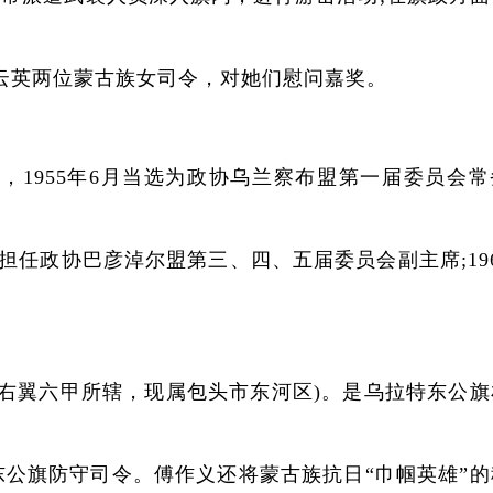
云英两位蒙古族女司令，对她们慰问嘉奖。
1955年6月当选为政协乌兰察布盟第一届委员会常
担任政协巴彦淖尔盟第三、四、五届委员会副主席;19
特旗右翼六甲所辖，现属包头市东河区)。是乌拉特东公
旗防守司令。傅作义还将蒙古族抗日“巾帼英雄”的