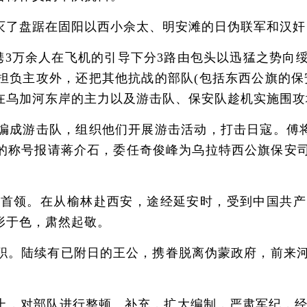
了盘踞在固阳以西小佘太、明安滩的日伪联军和汉奸
携3万余人在飞机的引导下分3路由包头以迅猛之势向
担负主攻外，还把其他抗战的部队(包括东西公旗的保
在乌加河东岸的主力以及游击队、保安队趁机实施围攻
游击队，组织他们开展游击活动，打击日寇。傅将军
”的称号报请蒋介石，委任奇俊峰为乌拉特西公旗保安
首领。在从榆林赴西安，途经延安时，受到中国共产
形于色，肃然起敬。
陆续有已附日的王公，携眷脱离伪蒙政府，前来河套
对部队进行整顿、补充，扩大编制，严肃军纪，经常