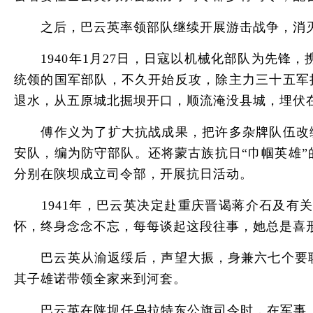
之后，巴云英率领部队继续开展游击战争，消灭
1940年1月27日，日寇以机械化部队为先锋，
统领的国军部队，不久开始反攻，除主力三十五军
退水，从五原城北掘坝开口，顺流淹没县城，埋伏
傅作义为了扩大抗战成果，把许多杂牌队伍改编成
安队，编为防守部队。还将蒙古族抗日“巾帼英雄
分别在陕坝成立司令部，开展抗日活动。
1941年，巴云英决定赴重庆晋谒蒋介石及有关
怀，终身念念不忘，每每谈起这段往事，她总是喜
巴云英从渝返绥后，声望大振，身兼六七个要职。
其子雄诺带领全家来到河套。
巴云英在陕坝任乌拉特东公旗司令时，在军事上，