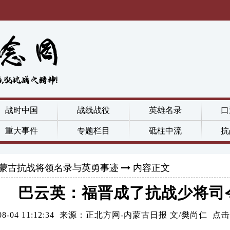
战时中国
战线战役
英雄名录
口
重大事件
专题栏目
砥柱中流
抗
蒙古抗战将领名录与英勇事迹
内容正文
巴云英：福晋成了抗战少将司
2-08-04 11:12:34 来源：正北方网-内蒙古日报 文/樊尚仁 点