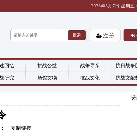
2026年8月7日 星期五 08
搜索
注 册
述回忆
抗战公益
战争寻亲
抗日战争
战研究
场馆文物
抗战文化
抗战文献
分
令
击：
复制链接