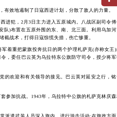
，有效地遏制了日寇西进计划，分散了敌人的力量。
绥西进犯，2月3日主力进入五原城内。八战区副司令傅
安队)布置在五原外围的东、南、北三面。利用乌加河
堵截战术，打得日寇惊慌失措，伤亡惨重。
着重把蒙旗投奔抗日的两个护理札萨克(亦称女王)
司令，委任巴云英为乌拉特东公旗防守司令，授少将军
党的欢迎和有关领导的接见。巴云英对延安之行，铭
参加抗战。1943年，乌拉特中公旗的札萨克林庆森
派遣武装人员深入旗内，进行游击活动;在旗政方面