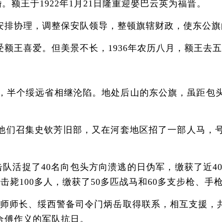
。额王于1922年1月21日隆重迎娶巴云英为福晋。
排协理，调整保安队领导，整顿旗辖财政，使东公旗
王喜爱。但美景不长，1936年农历八月，额王去五
，半个绥远省相继沦陷。地处后山的东公旗，虽距包
们召集史钦芳旧部，又在河套地区招了一部人马，号
队活捉了40名向包头方向溃逃的日伪军，缴获了近40
击毙100多人，缴获了50多匹战马和60多支步枪、
师长、绥西警备司令门炳岳取得联系，相互支援，共
合傅作义的军队抗日。