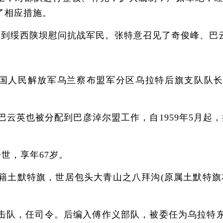
了相应措施。
中到绥西陕坝慰问抗战军民。张特意召见了奇俊峰、巴
国人民解放军乌兰察布盟军分区乌拉特后旗支队队长，
云英也被分配到巴彦淖尔盟工作，自1959年5月起，
世，享年67岁。
日)，祖籍土默特旗，世居包头大青山之八拜沟(原属土默
，任司令。后编入傅作义部队，被委任为乌拉特东公