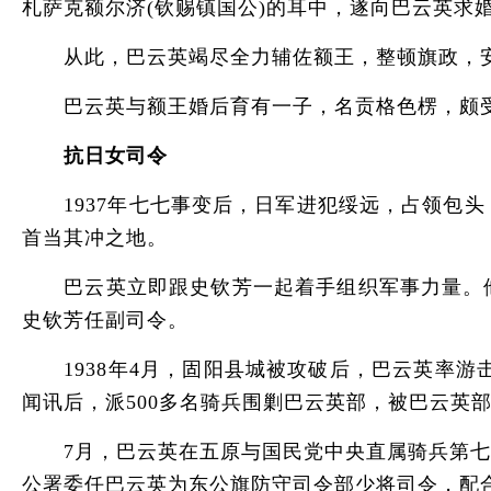
札萨克额尔济(钦赐镇国公)的耳中，遂向巴云英求婚
从此，巴云英竭尽全力辅佐额王，整顿旗政，安
巴云英与额王婚后育有一子，名贡格色楞，颇受额
抗日女司令
1937年七七事变后，日军进犯绥远，占领包头
首当其冲之地。
巴云英立即跟史钦芳一起着手组织军事力量。他
史钦芳任副司令。
1938年4月，固阳县城被攻破后，巴云英率游击
闻讯后，派500多名骑兵围剿巴云英部，被巴云英部
7月，巴云英在五原与国民党中央直属骑兵第七师
公署委任巴云英为东公旗防守司令部少将司令，配