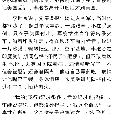
经驼峰航线飞到印度。不像前几期学生，直接前
往美国受训，李继贤离开印度后才到美国。
李世京说，父亲虚报年龄进入空军，当时他
都30岁了，超过录取年龄。一路艰辛，不在乎病
倒，只在乎为国付出。军校学生当年得转乘火
车，沿着印度洋走，得在铁皮车厢内烤着，经过
一片沙漠，辗转抵达“那河”空军基地。李继贤在
印度受训期间曾经“打摆子”(疟疾)，但不敢看医
生;他说，去英国医院看病，病情就曝光了，不
但会被退训还会遭隔离，他就自己弄药吃，病情
让他嘴巴干裂、身体消瘦，来美受训前险些体检
过不了关，怕遭淘汰。
“我的(飞行)纪录很多，危险纪录也很多”，
李继贤笑说，但都没死得掉，“我这个命大”。据
李世京所知，父亲这辈子曾摔过六、七架飞机，