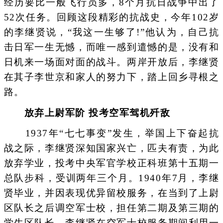
经历要比一般飞行员多，8个月抗日战争中出了
52次任务。回顾这段精彩的抗战史，今年102岁
的李继贤说，“我这一生够了!”他认为，自己抗
击日军一生无憾，而唯一感到遣憾的是，没有和
日机来一场面对面的战斗。两岸开放后，李继贤
在其子李世京和家人的努力下，踏上回乡寻根之
路。
放弃上尉军阶 投考空军驾机歼敌
1937年“七七事变”发生，举国上下奋起抗
战之际，李继贤深知国家兴亡，匹夫有责，为此
放弃学业，投考中央军官学校正科班第十五期一
总队步科，受训两年三个月。1940年7月，李继
贤毕业，并因表现优异留校服务，在当到了上尉
区队长之后调空军士校，担任第二期及第三期的
学生区队长。李继贤在空军士校服务期间利用一