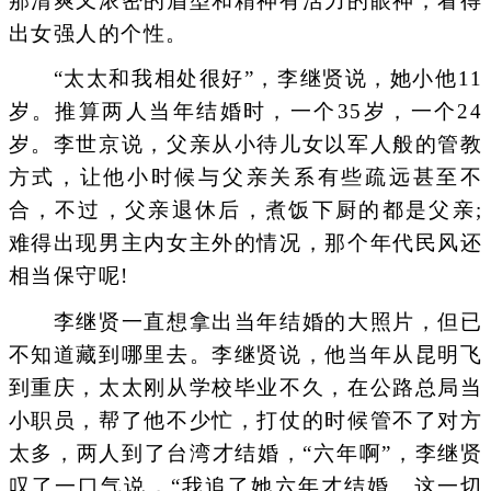
那清爽又浓密的眉型和精神有活力的眼神，看得
出女强人的个性。
“太太和我相处很好”，李继贤说，她小他11
岁。推算两人当年结婚时，一个35岁，一个24
岁。李世京说，父亲从小待儿女以军人般的管教
方式，让他小时候与父亲关系有些疏远甚至不
合，不过，父亲退休后，煮饭下厨的都是父亲;
难得出现男主内女主外的情况，那个年代民风还
相当保守呢!
李继贤一直想拿出当年结婚的大照片，但已
不知道藏到哪里去。李继贤说，他当年从昆明飞
到重庆，太太刚从学校毕业不久，在公路总局当
小职员，帮了他不少忙，打仗的时候管不了对方
太多，两人到了台湾才结婚，“六年啊”，李继贤
叹了一口气说，“我追了她六年才结婚。这一切