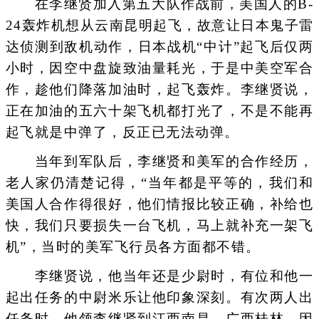
在李继贤加入第五大队作战前，美国人的B-
24轰炸机想从云南昆明起飞，故意让日本鬼子雷
达侦测到敌机动作，日本战机“中计”起飞后仅两
小时，因空中盘旋致油量耗光，于是中美空军合
作，趁他们降落加油时，起飞轰炸。李继贤说，
正在加油的五六十架飞机都打光了，不是不能再
起飞就是中弹了，反正已无法动弹。
当年到军队后，李继贤和美军的合作经历，
老人家仍清楚记得，“当年都是平等的，我们和
美国人合作得很好，他们情报比较正确，补给也
快，我们只要损失一台飞机，马上就补充一架飞
机”，当时的美军飞行员各方面都不错。
李继贤说，他当年还是少尉时，有位和他一
起出任务的中尉米乐让他印象深刻。有次两人出
任务时，他领李继贤到江西南昌、广西桂林，因