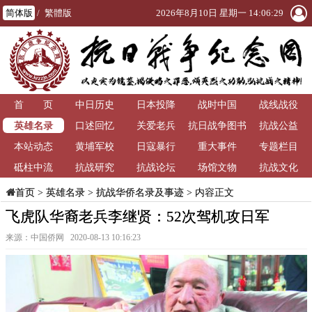
简体版
/
繁體版
2026年8月10日 星期一 14:06:29
首 页
中日历史
日本投降
战时中国
战线战役
英雄名录
口述回忆
关爱老兵
抗日战争图书
抗战公益
本站动态
黄埔军校
日寇暴行
重大事件
馆
专题栏目
砥柱中流
抗战研究
抗战论坛
场馆文物
抗战文化
>
英雄名录
>
抗战华侨名录及事迹
> 内容正文
首页
飞虎队华裔老兵李继贤：52次驾机攻日军
来源：中国侨网 2020-08-13 10:16:23