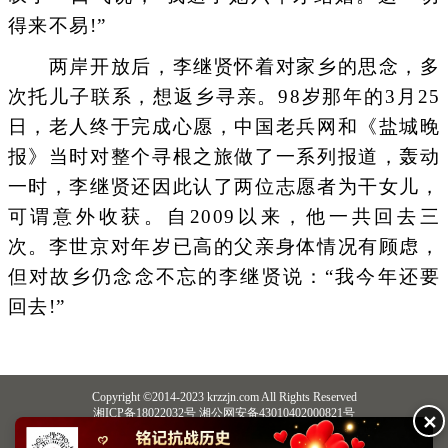
得来不易!”
两岸开放后，李继贤怀着对家乡的思念，多
次托儿子联系，想返乡寻亲。98岁那年的3月25
日，老人终于完成心愿，中国老兵网和《盐城晚
报》当时对整个寻根之旅做了一系列报道，轰动
一时，李继贤还因此认了两位志愿者为干女儿，
可谓意外收获。自2009以来，他一共回去三
次。李世京对年岁已高的父亲身体情况有顾虑，
但对故乡仍念念不忘的李继贤说：“我今年还要
回去!”
Copyright ©2014-2023 krzzjn.com All Rights Reserved
湘ICP备18022032号 湘公网安备43010402000821号
✕
中央网信办违法和不良信息举报中心
长沙市互联网违法和不良信息举报中心
不良信息举报电话：0731-85531328 19198230121（微信同号）