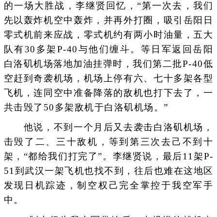
的一场大胜战，李继贤回忆，“第一次去，我们
先以轰炸机空中轰炸，并再外打圈，吸引岳阳日
零式机前来应战，零式机约有两小时油量，五大
队有30多架P-40与他们缠斗。等日军返回岳阳
白洛矶机场落地加油挂弹时，我们第二批P-40低
空赶到奇袭机场，机场上停有六、七十多架各型
飞机，连同空中准备降落的敌机也打下去了，一
共击毁了50多架敌机于白洛矶机场。”
他说，不到一个月后又去袭击白洛矶机场，
击毁了二、三十敌机，等到第三次去己不到十
架，“都给我们打完了”。李继贤说，最后11架P-
51到武汉一架飞机也找不到，往后也难在这地区
发现日机踪迹，制空权己完全掌控于我空军手
中。