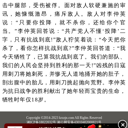
击中腿部，受伤被俘。面对敌人软硬兼施的审
讯，她慷慨激昂，痛斥敌人。敌人对李仲英
说：“只要你投降，就不杀你，还给你个官
当。”李仲英回答说：“共产党人不懂‘投降’二
字，只有抗战到底!”敌人狞笑着说：“今天把你
杀了，看你怎样抗战到底?”李仲英回答道：“我
今天牺牲了，已算我抗战到底了。我们的部队、
我们的人民会坚持到胜利的那一天!”凶残的日寇
用刺刀将她刺死，并惨无人道地捅开她的肚子，
剖出腹中的胎儿，用刺刀挑起抛向荒野。李仲英
为抗日战争的胜利献出了她年轻而宝贵的生命，
牺牲时年仅18岁。
Copyright ©2014-2023 krzzjn.com All Rights Reserved
湘ICP备18022032号 湘公网安备43010402000821号
✕
中央网信办违法和不良信息举报中心
长沙市互联网违法和不良信息举报中心