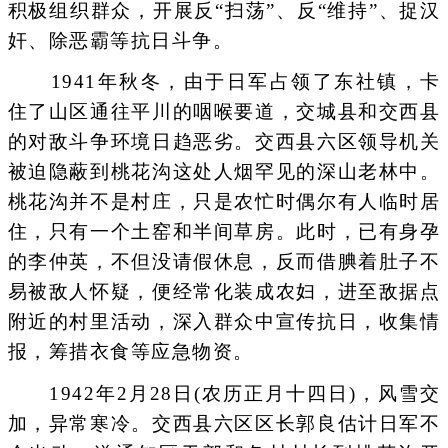
积极组织群众，开展反“扫荡”、反“维持”、捉汉
奸、除恶霸等抗日斗争。
1941年秋冬，由于日军占领了东社镇，卡
住了山区通往平川的咽喉要道，交城县和交西县
的对敌斗争环境日趋恶劣。交西县六区领导机关
被迫隐蔽到桃花沟这处人烟罕见的深山老林中。
桃花沟并不是村庄，只是农忙时偶尔有人临时居
住，只有一个土窑和半间草房。此时，已有身孕
的李仲英，不但没请假休息，反而借腆着肚子不
易被敌人怀疑，便经常化装成农妇，进至敌据点
附近的村里活动，深入群众中宣传抗日，收集情
报，筹措衣食等应急物资。
1942年2月28日(农历正月十四日)，风雪交
加，异常寒冷。交西县六区区长郭良估计日军不