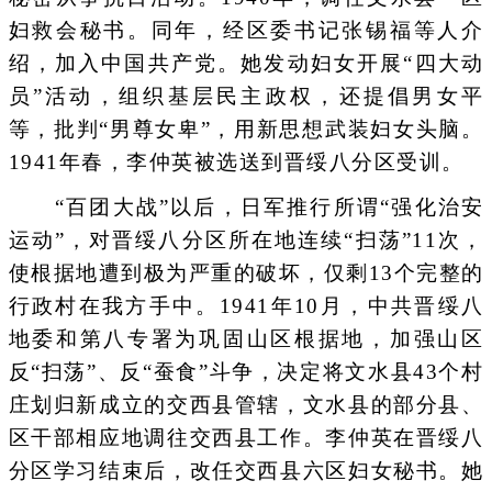
妇救会秘书。同年，经区委书记张锡福等人介
绍，加入中国共产党。她发动妇女开展“四大动
员”活动，组织基层民主政权，还提倡男女平
等，批判“男尊女卑”，用新思想武装妇女头脑。
1941年春，李仲英被选送到晋绥八分区受训。
“百团大战”以后，日军推行所谓“强化治安
运动”，对晋绥八分区所在地连续“扫荡”11次，
使根据地遭到极为严重的破坏，仅剩13个完整的
行政村在我方手中。1941年10月，中共晋绥八
地委和第八专署为巩固山区根据地，加强山区
反“扫荡”、反“蚕食”斗争，决定将文水县43个村
庄划归新成立的交西县管辖，文水县的部分县、
区干部相应地调往交西县工作。李仲英在晋绥八
分区学习结束后，改任交西县六区妇女秘书。她