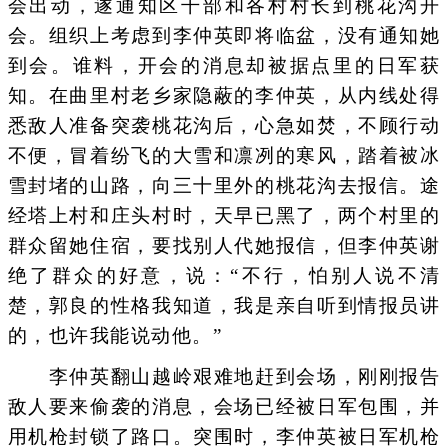
会出动，遂通知区干部和各村村长到桃花沟开
会。组织上考虑到李仲英即将临盆，没有通知她
到会。谁料，开会的消息却被据点里的日军获
知。在曲里村老乡家隐蔽的李仲英，从内线处得
悉敌人准备突袭桃花沟后，心急如焚，不顾行动
不便，冒着纷飞的大雪和凛冽的寒风，踏着被冰
雪封堵的山路，向三十里外的桃花沟去报信。途
经塔上村和庄头村时，天早已黑了，两个村里的
群众留她住宿，要找别人代她报信，但李仲英谢
绝了群众的好意，说：“不行，怕别人说不清
楚，郭良的性格我知道，我是亲自听到情报员讲
的，也许我能说动他。”
李仲英翻山越岭艰难地赶到会场，刚刚报告
敌人要来偷袭的消息，会场已经被日军包围，并
用机枪封锁了路口。突围时，李仲英被日军机枪