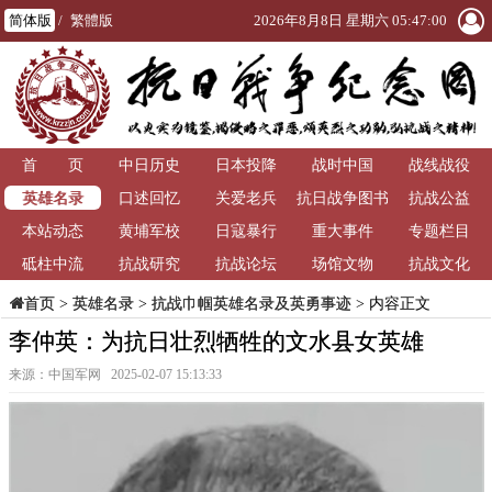
简体版
/
繁體版
2026年8月8日 星期六 05:47:00
首 页
中日历史
日本投降
战时中国
战线战役
英雄名录
口述回忆
关爱老兵
抗日战争图书
抗战公益
本站动态
黄埔军校
日寇暴行
重大事件
馆
专题栏目
砥柱中流
抗战研究
抗战论坛
场馆文物
抗战文化
>
英雄名录
>
抗战巾帼英雄名录及英勇事迹
> 内容正文
首页
李仲英：为抗日壮烈牺牲的文水县女英雄
来源：中国军网 2025-02-07 15:13:33