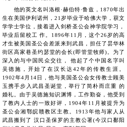
他的英文名叫洛根·赫伯特·鲁兹，1870年出
生在美国伊利诺州，21岁毕业于哈佛大学，获文
学学士学位，接着进入剑桥圣公会神学院学习，
毕业后留校工 作。1896年11月，这个26岁的高
才生被美国圣公会差派来到武昌，担任了昙华林
街区高家巷圣约瑟堂的会长(即管堂牧师)。为了
深入的与中国民众交往， 他起了个中国名字叫
吴德施，开始了在汉长达42年的传教生涯。
1902年4月14日，他与美国圣公会女传教士顾美
玉携手步入武昌圣诞堂，举行了简朴而庄重 的
婚礼。由于吴德施知识渊博，工作勤奋，他受到
了教内人士的一致好评，1904年11月被提升为
圣公会湘鄂皖赣教区主教。1913年他与家人从
武昌搬到了 汉口圣保罗的主教公署(今汉口鄱阳