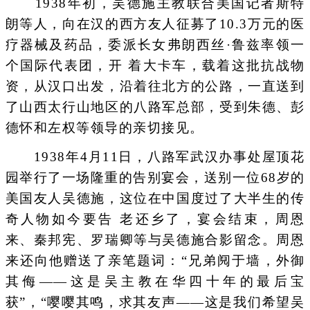
1938年初，吴德施主教联合美国记者斯特
朗等人，向在汉的西方友人征募了10.3万元的医
疗器械及药品，委派长女弗朗西丝·鲁兹率领一
个国际代表团，开 着大卡车，载着这批抗战物
资，从汉口出发，沿着往北方的公路，一直送到
了山西太行山地区的八路军总部，受到朱德、彭
德怀和左权等领导的亲切接见。
1938年4月11日，八路军武汉办事处屋顶花
园举行了一场隆重的告别宴会，送别一位68岁的
美国友人吴德施，这位在中国度过了大半生的传
奇人物如今要告 老还乡了，宴会结束，周恩
来、秦邦宪、罗瑞卿等与吴德施合影留念。周恩
来还向他赠送了亲笔题词：“兄弟阋于墙，外御
其侮——这是吴主教在华四十年的最后宝
获”，“嘤嘤其鸣，求其友声——这是我们希望吴