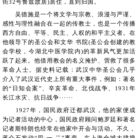
街32号鲁兹故居)居住，直到归国。
吴德施是一个将文学与宗教、浪漫与严谨、
感性与理性融合在一起的传教士，也是一个传播
西方自由、平等、民主、人权的和平主义者。在
他领导下的圣公会和文华 书院(圣公会创建的教
会学校，今湖北中医学院内)的革新风气更加活
跃了起来。他借用教会的名义掩护、营救了很多
革命人士。据史料记载：武汉中华圣公会几乎
介入了武汉近代史上所有重大事件，例如：著名
的“日知会案”、辛亥革命、北伐战争、1931年
长江水灾、抗日战争······
1927年，国民政府迁都武汉，他的家便成
为记者活动的中心，国民政府顾问鲍罗廷和著名
记者斯特朗也经常在他家中开会与活动。不久，
蒋介石发动“四·一 二”事变，在上海全城大肆搜