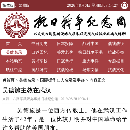
简体版
/
繁體版
2026年8月6日 星期四 07:14:28
首 页
中日历史
日本投降
战时中国
战线战役
英雄名录
口述回忆
关爱老兵
抗日战争图书
抗战公益
本站动态
黄埔军校
日寇暴行
重大事件
馆
专题栏目
砥柱中流
抗战研究
抗战论坛
场馆文物
抗战文化
>
英雄名录
>
国际援华友人名录及事迹
> 内容正文
首页
吴德施主教在武汉
来源：八路军武汉办事处旧址纪念馆 2019-06-28 10:34:11
吴德施是一位西方传教士。他在武汉工作
生活了42年，是一位比较开明并对中国革命给予
许多帮助的美国朋友。