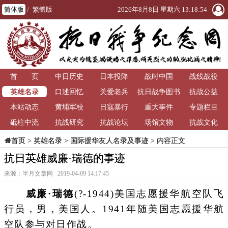
简体版
/
繁體版
2026年8月8日 星期六 13:18:54
首 页
中日历史
日本投降
战时中国
战线战役
英雄名录
口述回忆
关爱老兵
抗日战争图书
抗战公益
本站动态
黄埔军校
日寇暴行
重大事件
馆
专题栏目
砥柱中流
抗战研究
抗战论坛
场馆文物
抗战文化
>
英雄名录
>
国际援华友人名录及事迹
> 内容正文
首页
抗日英雄威廉·瑞德的事迹
来源：半月文章网 2019-04-09 14:17:45
威廉·瑞德
(?-1944)美国志愿援华航空队飞
行员，男，美国人。1941年随美国志愿援华航
空队参与对日作战。