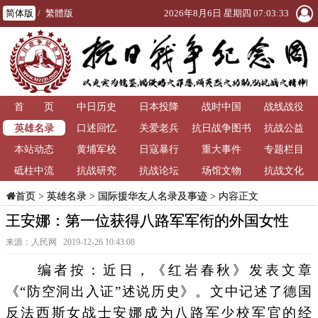
简体版
/
繁體版
2026年8月6日 星期四 07:03:33
首 页
中日历史
日本投降
战时中国
战线战役
英雄名录
口述回忆
关爱老兵
抗日战争图书
抗战公益
本站动态
黄埔军校
日寇暴行
重大事件
馆
专题栏目
砥柱中流
抗战研究
抗战论坛
场馆文物
抗战文化
>
英雄名录
>
国际援华友人名录及事迹
> 内容正文
首页
王安娜：第一位获得八路军军衔的外国女性
来源：人民网 2019-12-26 10:43:08
编者按：近日，《红岩春秋》发表文章
《“防空洞出入证”述说历史》。文中记述了德国
反法西斯女战士安娜成为八路军少校军官的经