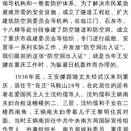
领导机构和一整套防护体系。为了解决市民紧急
避难所需的安全设施，成立了隧道工程处、扩大
建筑防空洞委员会等机构，在临江门、石灰市、
十八梯等处分段修建了防空隧道和防空洞。成立
了重庆市疏建委员会等组织，专门进行疏散、安
置等一系列实际工作，并发放“防空洞出入证”。
我们眼前的这张“防空洞出入证”，就是当年王安
娜在重庆工作时，为躲避日机轰炸而办理的。
1938年底，王安娜跟随丈夫经武汉来到重
庆，居住于“良庄”马鞍山28号，在此居住的还有
著名爱国民主人士沈钧儒等人。沈钧儒和王炳南
夫妇合租这幢楼的二、三层，沈钧儒和子女在二
楼西南角，王炳南夫妇带着儿子王黎明住其对
面。当时王炳南担任中共中央南方局国际宣传组
负责人、外事组组长、南方局候补委员、重庆局