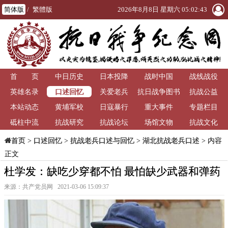
简体版
/
繁體版
2026年8月8日 星期六 05:02:44
首 页
中日历史
日本投降
战时中国
战线战役
口述回忆
英雄名录
关爱老兵
抗日战争图书
抗战公益
本站动态
黄埔军校
日寇暴行
重大事件
馆
专题栏目
砥柱中流
抗战研究
抗战论坛
场馆文物
抗战文化
>
口述回忆
>
抗战老兵口述与回忆
>
湖北抗战老兵口述
> 内容
首页
正文
杜学发：缺吃少穿都不怕 最怕缺少武器和弹药
来源：共产党员网 2021-03-06 15:09:37