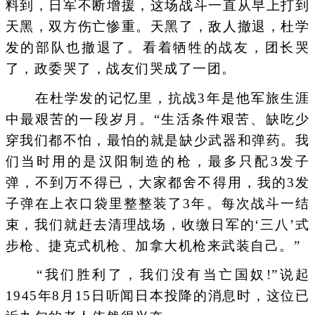
料到，日军不断增援，这场战斗一直从早上打到
天黑，双方伤亡惨重。天黑了，敌人撤退，杜学
发的部队也撤退了。看着牺牲的战友，团长哭
了，政委哭了，战友们哭成了一团。
在杜学发的记忆里，抗战3年是他军旅生涯
中最艰苦的一段岁月。“生活条件艰苦、缺吃少
穿我们都不怕，最怕的就是缺少武器和弹药。我
们当时用的是汉阳制造的枪，最多只配3发子
弹，不到万不得已，大家都舍不得用，我的3发
子弹在上衣口袋里整整装了3年。每次战斗一结
束，我们就赶去清理战场，收缴日军的‘三八’式
步枪、捷克式机枪、加拿大机枪来武装自己。”
“我们胜利了，我们没有当亡国奴!”说起
1945年8月15日听闻日本投降的消息时，这位已