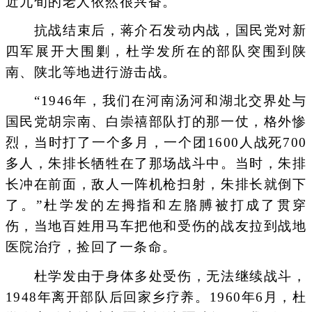
近九旬的老人依然很兴奋。
抗战结束后，蒋介石发动内战，国民党对新
四军展开大围剿，杜学发所在的部队突围到陕
南、陕北等地进行游击战。
“1946年，我们在河南汤河和湖北交界处与
国民党胡宗南、白崇禧部队打的那一仗，格外惨
烈，当时打了一个多月，一个团1600人战死700
多人，朱排长牺牲在了那场战斗中。当时，朱排
长冲在前面，敌人一阵机枪扫射，朱排长就倒下
了。”杜学发的左拇指和左胳膊被打成了贯穿
伤，当地百姓用马车把他和受伤的战友拉到战地
医院治疗，捡回了一条命。
杜学发由于身体多处受伤，无法继续战斗，
1948年离开部队后回家乡疗养。1960年6月，杜